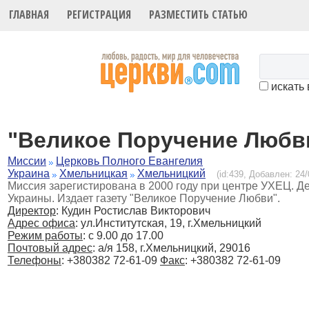
ГЛАВНАЯ
РЕГИСТРАЦИЯ
РАЗМЕСТИТЬ СТАТЬЮ
искать 
"Великое Поручение Любв
Миссии
Церковь Полного Евангелия
Украина
Хмельницкая
Хмельницкий
(id:439, Добавлен: 24/
Миссия зарегистирована в 2000 году при центре УХЕЦ. Д
Украины. Издает газету "Великое Поручение Любви".
Директор
: Кудин Ростислав Викторович
Адрес офиса
: ул.Институтская, 19, г.Хмельницкий
Режим работы
: с 9.00 до 17.00
Почтовый адрес
: а/я 158, г.Хмельницкий, 29016
Телефоны
: +380382 72-61-09
Факс
: +380382 72-61-09