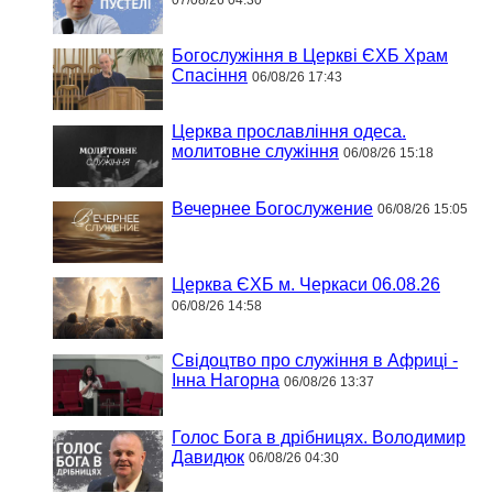
07/08/26 04:30
Богослужіння в Церкві ЄХБ Храм
Спасіння
06/08/26 17:43
Церква прославління одеса.
молитовне служіння
06/08/26 15:18
Вечернее Богослужение
06/08/26 15:05
Церква ЄХБ м. Черкаси 06.08.26
06/08/26 14:58
Свідоцтво про служіння в Африці -
Інна Нагорна
06/08/26 13:37
Голос Бога в дрібницях. Володимир
Давидюк
06/08/26 04:30