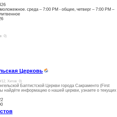
426
– моложежное. среда – 7:00 РМ - общее, четверг – 7:00 РМ –
олитвенное
26
в: 0)
льская Церковь
/12, Хитов: 0)
гельской Баптистской Церкви города Сакраменто (First
сь вы найдёте информацию о нашей церкви, узнаете о текущих
22
00
истов