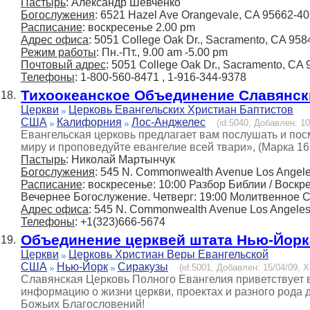
Пастырь
: Александр Шевченко
Богослужения
: 6521 Hazel Ave Orangevale, CA 95662-4
Расписание
: воскресенье 2.00 pm
Адрес офиса
: 5051 College Oak Dr., Sacramento, CA 958
Режим работы
: Пн.-Пт., 9.00 am -5.00 pm
Почтовый адрес
: 5051 College Oak Dr., Sacramento, CA
Телефоны
: 1-800-560-8471 , 1-916-344-9378
Тихоокеанское Объединение Славянск
18.
Церкви
Церковь Евангельских Христиан Баптистов
США
Калифорния
Лос-Анджелес
(id:5040, Добавлен: 10
Евангельская церковь предлагает вам послушать и пос
миру и проповедуйте евангелие всей твари», (Марка 16:
Пастырь
: Николай Мартынчук
Богослужения
: 545 N. Commonwealth Avenue Los Angel
Расписание
: воскресенье: 10:00 Разбор Библии / Воск
Вечернее Богослужение. Четверг: 19:00 Молитвенное С
Адрес офиса
: 545 N. Commonwealth Avenue Los Angele
Телефоны
: +1(323)666-5674
Объединение церквей штата Нью-Йорк
19.
Церкви
Церковь Христиан Веры Евангельской
США
Нью-Йорк
Сиракузы
(id:5001, Добавлен: 15/04/09, Х
Славянская Церковь Полного Евангелия приветствует в
информацию о жизни церкви, проектах и разного рода
Божьих Благословений!