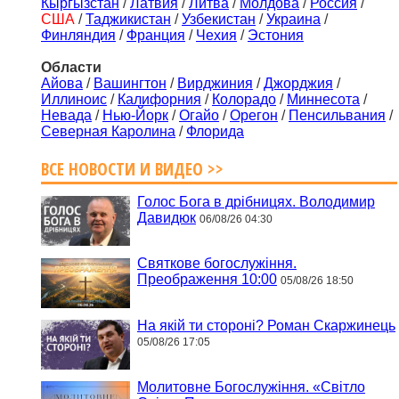
Кыргызстан
/
Латвия
/
Литва
/
Молдова
/
Россия
/
США
/
Таджикистан
/
Узбекистан
/
Украина
/
Финляндия
/
Франция
/
Чехия
/
Эстония
Области
Айова
/
Вашингтон
/
Вирджиния
/
Джорджия
/
Иллиноис
/
Калифорния
/
Колорадо
/
Миннесота
/
Невада
/
Нью-Йорк
/
Огайо
/
Орегон
/
Пенсильвания
/
Северная Каролина
/
Флорида
ВСЕ НОВОСТИ И ВИДЕО >>
Голос Бога в дрібницях. Володимир
Давидюк
06/08/26 04:30
Святкове богослужіння.
Преображення 10:00
05/08/26 18:50
На якій ти стороні? Роман Скаржинець
05/08/26 17:05
Молитовне Богослужіння. «Світло