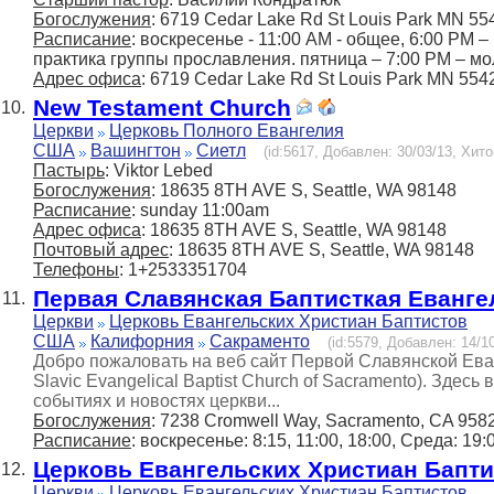
Богослужения
: 6719 Cedar Lake Rd St Louis Park MN 55
Расписание
: воскресенье - 11:00 АМ - общее, 6:00 РМ 
практика группы прославления. пятница – 7:00 РМ – м
Адрес офиса
: 6719 Cedar Lake Rd St Louis Park MN 554
New Testament Church
10.
Церкви
Церковь Полного Евангелия
США
Вашингтон
Сиетл
(id:5617, Добавлен: 30/03/13, Хито
Пастырь
: Viktor Lebed
Богослужения
: 18635 8TH AVE S, Seattle, WA 98148
Расписание
: sunday 11:00am
Адрес офиса
: 18635 8TH AVE S, Seattle, WA 98148
Почтовый адрес
: 18635 8TH AVE S, Seattle, WA 98148
Телефоны
: 1+2533351704
Первая Славянская Баптисткая Еванге
11.
Церкви
Церковь Евангельских Христиан Баптистов
США
Калифорния
Сакраменто
(id:5579, Добавлен: 14/10
Добро пожаловать на веб сайт Первой Славянской Еван
Slavic Evangelical Baptist Church of Sacramento). Зде
событиях и новостях церкви...
Богослужения
: 7238 Cromwell Way, Sacramento, CA 958
Расписание
: воскресенье: 8:15, 11:00, 18:00, Среда: 19:
Церковь Евангельских Христиан Бапт
12.
Церкви
Церковь Евангельских Христиан Баптистов