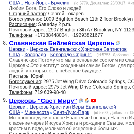
США
Нью-Йорк
Бруклин
(id:5779, Добавлен: 23/03/17, Хит
Любим Бога, Его Слово и людей.
Старший пастор
: Сергей Токарев
Богослужения
: 1009 Brighton Beach 11th 2 floor Brooklyn
Расписание
: Saturday 2 p.m.
Почтовый адрес
: 2907 Brighton 8th A7 Brooklyn, NY, 112
Телефоны
: +17188448004 , +19293821677
Славянская Библейская Церковь
8.
Церкви
Церковь Евангельских Христиан Баптистов
США
Колорадо
Колорадо-Спрингс
(id:5753, Добавлен: 
Славянская: Потому что мы в основном состоим из сла
Церковь: Это институт, созданный самим Богом, для 
людей, у которых есть небесное будущее.
Пастырь
: Юрий
Богослужения
: 2975 Jet Wing Drive Colorado Springs, C
Почтовый адрес
: 2975 Jet Wing Drive Colorado Springs,
Телефоны
: 719 639-98-48
Церковь "Свет Миру"
9.
Церкви
Церковь Христиан Веры Евангельской
США
Миннесота
Сент-Луис-Парк
(id:5700, Добавлен: 05
Мы проповедуем полное Евангелие Господа Нашего Ии
спасение через Иисуса Христа и рождение Свыше, мол
крестим в воде, молимся об исцелении больных.
Старший пастор
: Василий Кондратюк