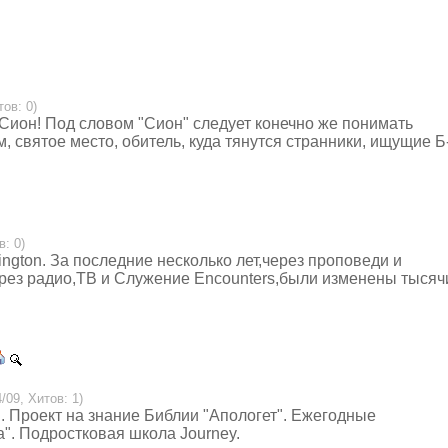
тов: 0)
Сион! Под словом "Сион" следует конечно же понимать
м, святое место, обитель, куда тянутся странники, ищущие Б
в: 0)
ington. За последние несколько лет,через проповеди и
рез радио,ТВ и Служение Encounters,были изменены тысяч
/09, Хитов: 1)
 Проект на знание Библии "Апологет". Ежегодные
. Подростковая школа Journey.