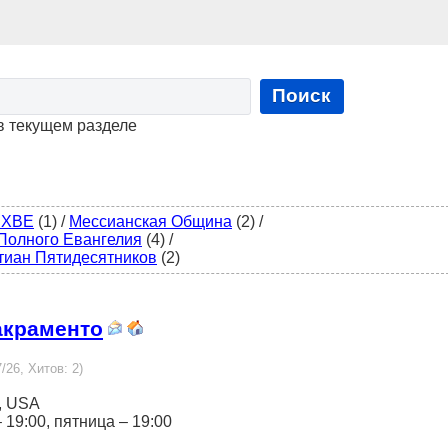
Поиск
в текущем разделе
 ХВЕ
(1)
/
Мессианская Община
(2)
/
Полного Евангелия
(4)
/
тиан Пятидесятников
(2)
акраменто
/26, Хитов: 2)
1, USA
– 19:00, пятница – 19:00