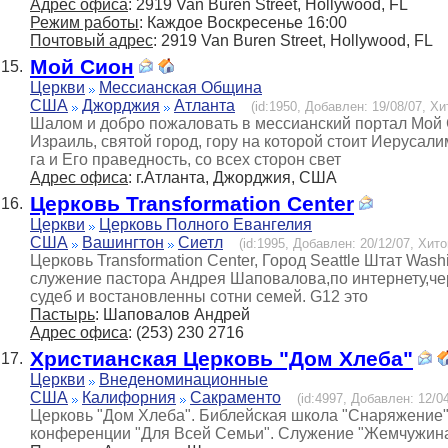
Адрес офиса
: 2919 Van Buren Street, Hollywood, FL
Режим работы
: Каждое Воскресенье 16:00
Почтовый адрес
: 2919 Van Buren Street, Hollywood, FL
Мой Сион
15.
Церкви
Мессианская Община
США
Джорджия
Атланта
(id:1950, Добавлен: 19/08/07, Хи
Шалом и добро пожаловать в мессианский портал Мой 
Израиль, святой город, гору на которой стоит Иерусали
га и Его праведность, со всех сторон свет
Адрес офиса
: г.Атланта, Джорджия, США
Церковь Transformation Center
16.
Церкви
Церковь Полного Евангелия
США
Вашингтон
Сиетл
(id:1995, Добавлен: 20/12/07, Хито
Церковь Transformation Center, Город Seattle Штат Wash
служение пастора Андрея Шаповалова,по интернету,че
судеб и востановленны сотни семей. G12 это
Пастырь
: Шаповалов Андрей
Адрес офиса
: (253) 230 2716
Христианская Церковь "Дом Хлеба"
17.
Церкви
Внеденоминационные
США
Калифорния
Сакраменто
(id:4997, Добавлен: 12/04
Церковь "Дом Хлеба". Библейская школа "Снаряжение".
конференции "Для Всей Семьи". Служение "Жемчужина"