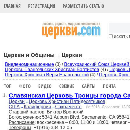
ГЛАВНАЯ
РЕГИСТРАЦИЯ
РАЗМЕСТИТЬ СТАТЬЮ
искать 
Церкви и Общины
Церкви
→
Внеденоминационные
(3)
/
Всеукраинский Союз Церквей
Церковь Евангельских Христиан Баптистов
(4)
/
Церковь 
Церковь Христиан Веры Евангельской
(4)
/
Церковь Хрис
ТОП
ФОТО
ВИДЕО
СВЕЖИЕ
САЙТЫ
ПОЧТА
Славянская Церковь Троицы города С
1.
Церкви
Церковь Христиан Пятидесятников
США
Калифорния
Сакраменто
(id:5918, Добавлен: 12/07
Старший пастор
: Виктор Вронский
Богослужения
: 5341 Auburn Blvd, Sacramento, CA 9584
Расписание
: воскресенье – 8:00, 11:00 и 18:00, четверг 
Телефоны
: +1(916) 334-12-05