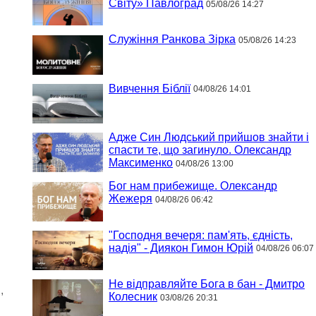
Світу» Павлоград
05/08/26 14:27
Служіння Ранкова Зірка
05/08/26 14:23
Вивчення Біблії
04/08/26 14:01
Адже Син Людський прийшов знайти і
спасти те, що загинуло. Олександр
Максименко
04/08/26 13:00
Бог нам прибежище. Олександр
Жежеря
04/08/26 06:42
"Господня вечеря: пам'ять, єдність,
надія" - Диякон Гимон Юрій
04/08/26 06:07
Не відправляйте Бога в бан - Дмитро
,
Колесник
03/08/26 20:31