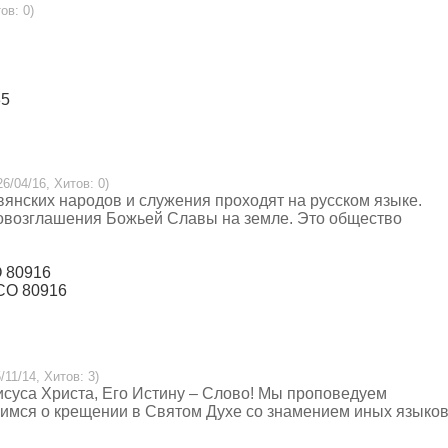
ов: 0)
35
26/04/16, Хитов: 0)
вянских народов и служения проходят на русском языке.
провозглашения Божьей Славы на земле. Это общество
O 80916
 CO 80916
/11/14, Хитов: 3)
суса Христа, Его Истину – Слово! Мы проповедуем
имся о крещении в Святом Духе со знамением иных языков