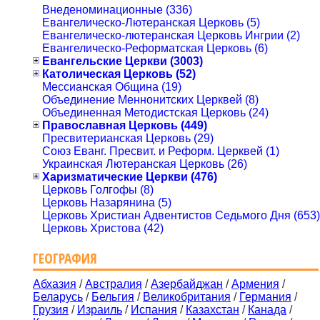
Внеденоминационные (336)
Евангелическо-Лютеранская Церковь (5)
Евангелическо-лютеранская Церковь Ингрии (2)
Евангелическо-Реформатская Церковь (6)
Евангельские Церкви (3003)
Католическая Церковь (52)
Мессианская Община (19)
Объединение Меннонитских Церквей (8)
Объединенная Методистская Церковь (24)
Православная Церковь (449)
Пресвитерианская Церковь (29)
Союз Еванг. Пресвит. и Реформ. Церквей (1)
Украинская Лютеранская Церковь (26)
Харизматические Церкви (476)
Церковь Голгофы (8)
Церковь Назарянина (5)
Церковь Христиан Адвентистов Седьмого Дня (653)
Церковь Христова (42)
ГЕОГРАФИЯ
Абхазия
/
Австралия
/
Азербайджан
/
Армения
/
Беларусь
/
Бельгия
/
Великобритания
/
Германия
/
Грузия
/
Израиль
/
Испания
/
Казахстан
/
Канада
/