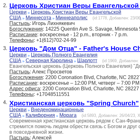
Церковь Христиан Веры Евангельской
2.
Церкви
Церковь Христиан Веры Евангельской
США
Миннесота
Миннеаполис
(id:1778, Добавлен: 23/06
Пастырь
: Игорь Лихнякевич
Богослужения
: 14225 Quentin Ave S. Savage, Minnesota
Расписание
: воскресенье - 12 p.m., вторник - 7 p.m.
Телефоны
: +1(612)702-24-99
Церковь "Дом Отца" - Father's House C
3.
Церкви
Церковь Полного Евангелия
США
Северная Каролина
Шарлотт
(id:1969, Добавлен: 
Евангельская церковь (Церковь Полного Евангелия) "Д
Пастырь
: Алекс Просветов
Богослужения
: 2200 Coronation Blvd, Charlotte, NC 2822
Расписание
: воскресенье – 12:00 PM, четверг – 7:00 PM
Адрес офиса
: 2200 Coronation Blvd, Charlotte, NC 28227
Телефоны
: +17048511551
Христианская церковь "Spring Church"
4.
Церкви
Внеденоминационные
США
Калифорния
Морага
(id:5893, Добавлен: 26/04/23, Х
Современная христианская церковь рядом с Сан-Францис
стремится помочь людям обрести связь с Богом и друг 
в повседневной жизни.
Пастырь
: Алексей