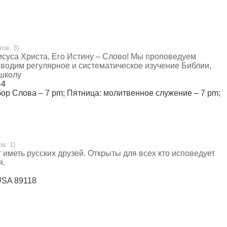
тов: 3)
суса Христа, Его Истину – Слово! Мы проповедуем
водим регулярное и систематическое изучение Библии,
школу
44
бор Слова – 7 pm; Пятница: молитвенное служение – 7 pm;
ов: 1)
 иметь русских друзей. Открыты для всех кто исповедует
я.
 USA 89118