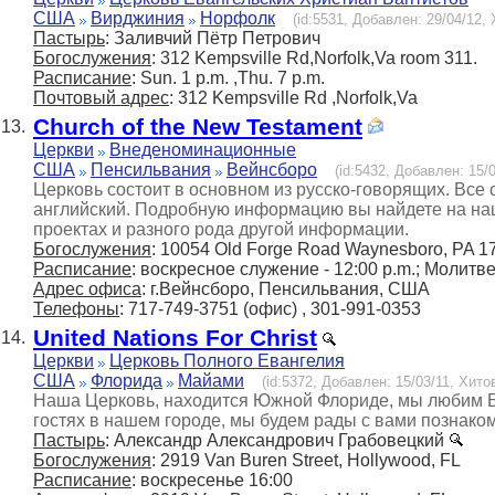
США
Вирджиния
Норфолк
(id:5531, Добавлен: 29/04/12, 
Пастырь
: Заливчий Пётр Петрович
Богослужения
: 312 Kempsville Rd,Norfolk,Va room 311.
Расписание
: Sun. 1 p.m. ,Thu. 7 p.m.
Почтовый адрес
: 312 Kempsville Rd ,Norfolk,Va
Church of the New Testament
13.
Церкви
Внеденоминационные
США
Пенсильвания
Вейнсборо
(id:5432, Добавлен: 15/0
Церковь состоит в основном из русско-говорящих. Все
английский. Подробную информацию вы найдете на наш
проектах и разного рода другой информации.
Богослужения
: 10054 Old Forge Road Waynesboro, PA 1
Расписание
: воскресное служение - 12:00 p.m.; Молитв
Адрес офиса
: г.Вейнсборо, Пенсильвания, США
Телефоны
: 717-749-3751 (офис) , 301-991-0353
United Nations For Christ
14.
Церкви
Церковь Полного Евангелия
США
Флорида
Майами
(id:5372, Добавлен: 15/03/11, Хитов
Наша Церковь, находится Южной Флориде, мы любим Бо
гостях в нашем городе, мы будем рады с вами познаком
Пастырь
: Александр Александрович Грабовецкий
Богослужения
: 2919 Van Buren Street, Hollywood, FL
Расписание
: воскресенье 16:00