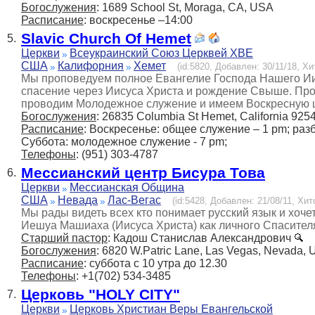
Богослужения
: 1689 School St, Moraga, CA, USA
Расписание
: воскресенье –14:00
Slavic Church Of Hemet
5.
Церкви
Всеукраинский Союз Церквей ХВЕ
США
Калифорния
Хемет
(id:5820, Добавлен: 30/11/18, Хи
Мы проповедуем полное Евангелие Господа Нашего Ии
спасение через Иисуса Христа и рождение Свыше. Про
проводим Молодежное служение и имеем Воскресную 
Богослужения
: 26835 Columbia St Hemet, California 925
Расписание
: Воскресенье: общее служение – 1 pm; раз
Суббота: молодежное служение - 7 pm;
Телефоны
: (951) 303-4787
Мессианский центр Бисура Това
6.
Церкви
Мессианская Община
США
Невада
Лас-Вегас
(id:5428, Добавлен: 21/08/11, Хит
Мы рады видеть всех кто понимает русский язык и хочет
Иешуа Машиаха (Иисуса Христа) как личного Спасител
Старший пастор
: Кадош Станислав Александрович
Богослужения
: 6820 W.Patric Lane, Las Vegas, Nevada,
Расписание
: суббота с 10 утра до 12.30
Телефоны
: +1(702) 534-3485
Церковь "HOLY CITY"
7.
Церкви
Церковь Христиан Веры Евангельской