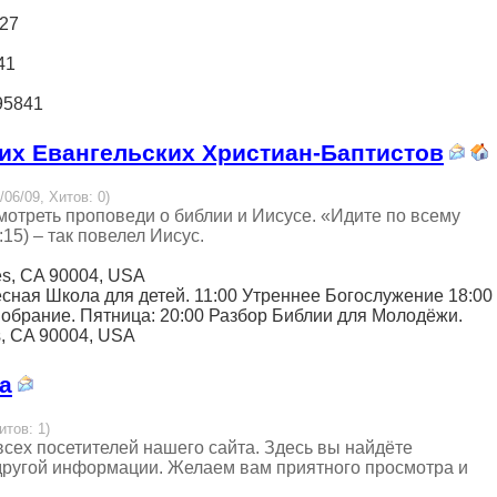
027
41
 95841
их Евангельских Христиан-Баптистов
/06/09, Хитов: 0)
мотреть проповеди о библии и Иисусе. «Идите по всему
15) – так повелел Иисус.
es, CA 90004, USA
ресная Школа для детей. 11:00 Утреннее Богослужение 18:00
обрание. Пятница: 20:00 Разбор Библии для Молодёжи.
s, CA 90004, USA
а
итов: 1)
сех посетителей нашего сайта. Здесь вы найдёте
 другой информации. Желаем вам приятного просмотра и