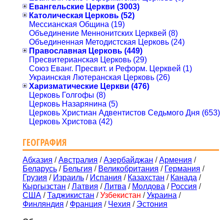
Евангельские Церкви (3003)
Католическая Церковь (52)
Мессианская Община (19)
Объединение Меннонитских Церквей (8)
Объединенная Методистская Церковь (24)
Православная Церковь (449)
Пресвитерианская Церковь (29)
Союз Еванг. Пресвит. и Реформ. Церквей (1)
Украинская Лютеранская Церковь (26)
Харизматические Церкви (476)
Церковь Голгофы (8)
Церковь Назарянина (5)
Церковь Христиан Адвентистов Седьмого Дня (653)
Церковь Христова (42)
ГЕОГРАФИЯ
Абхазия
/
Австралия
/
Азербайджан
/
Армения
/
Беларусь
/
Бельгия
/
Великобритания
/
Германия
/
Грузия
/
Израиль
/
Испания
/
Казахстан
/
Канада
/
Кыргызстан
/
Латвия
/
Литва
/
Молдова
/
Россия
/
США
/
Таджикистан
/
Узбекистан
/
Украина
/
Финляндия
/
Франция
/
Чехия
/
Эстония