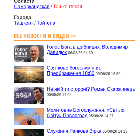
Области
Самаркандская
/
Ташкентская
Города
Ташкент
/
Тойтепа
ВСЕ НОВОСТИ И ВИДЕО >>
Голос Бога в дрібницях. Володимир
Давидюк
06/08/26 04:30
Святкове богослужіння.
Преображення 10:00
05/08/26 18:50
На якій ти стороні? Роман Скаржинець
05/08/26 17:05
Молитовне Богослужіння. «Світло
Світу» Павлоград
05/08/26 14:27
Служіння Ранкова Зірка
05/08/26 14:23