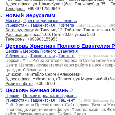
Адрес офиса
: ул. Шамс-Кулол (быв. Панченко), д. 35, г. 
Телефоны
: +9989712550649
Новый Иерусалим
3.
Миссии
Пресвитерианская Церковь
Узбекистан
Ташкентская
Тойтепа
(id:5491, Добавлен: 08/
Богослужения
: ул.Тинчлик, 12, Той-тепа, Ташкентская об
Расписание
: воск.11.00. Пятн.20.00. утром 5.00
Телефоны
: +998903155953
Церковь Христиан Полного Евангелия Р
4.
Церкви
Церковь Полного Евангелия
Узбекистан
Ташкентская
Ташкент
(id:1714, Добавлен: 02/
Церковь ХПЕ РУз заботится о передаче Слова Божия жа
Центр, Церковь осуществляет свою работу на всей терр
граждан Узбекистана.
Епископ
: Нечитайло Сергей Алексеевич
Адрес офиса
: Узбекистан, г.Ташкент, ул.Мирхосилбой (б
Режим работы
: 9:00-19:00
Церковь Вечная Жизнь
5.
Церкви
Пресвитерианская Церковь
Узбекистан
Ташкентская
Ташкент
(id:1940, Добавлен: 03/
Сайт Христиан Пресвитериан. Сайт Церкви "Вечная Жиз
Проповеди. Христианский форум. Христианский чат. Фото
сайте. Рекомендовать нас. Библия, Слово