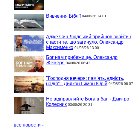
Вивчення Біблії
04/08/26 14:01
Адже Син Людський прийшов знайти і
спасти те, що загинуло. Олександр
Максименко
04/08/26 13:00
Бог нам прибежище. Олександр
Жежеря
04/08/26 06:42
"Господня вечеря: пам'ять, єдність,
надія" - Диякон Гимон Юрій
04/08/26 06:07
Не відправляйте Бога в бан - Дмитро
Колесник
03/08/26 20:31
все новости