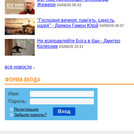
Жежеря
04/08/26 06:42
"Господня вечеря: пам'ять, єдність,
надія" - Диякон Гимон Юрій
04/08/26 06:07
Не відправляйте Бога в бан - Дмитро
Колесник
03/08/26 20:31
все новости
ФОРМА ВХОДА
Имя:
Пароль:
Регистрация
Вход
Забыли пароль?