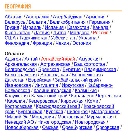
ГЕОГРАФИЯ
Абхазия
/
Австралия
/
Азербайджан
/
Армения
/
Беларусь
/
Бельгия
/
Великобритания
/
Германия
/
Грузия
/
Израиль
/
Испания
/
Казахстан
/
Канада
/
Кыргызстан
/
Латвия
/
Литва
/
Молдова
/
Россия
/
США
/
Таджикистан
/
Узбекистан
/
Украина
/
Финляндия
/
Франция
/
Чехия
/
Эстония
Области
Адыгея
/
Алтай
/
Алтайский край
/
Амурская
/
Архангельская
/
Астраханская
/
Башкортостан
/
Белгородская
/
Брянская
/
Бурятия
/
Владимирская
/
Волгоградская
/
Вологодская
/
Воронежская
/
Дагестан
/
Еврейская
/
Забайкальский край
/
Ивановская
/
Ингушетия
/
Иркутская
/
Кабардино-
Балкарская
/
Калининградская
/
Калмыкия
/
Калужская
/
Камчатский край
/
Карачаево-Черкесская
/
Карелия
/
Кемеровская
/
Кировская
/
Коми
/
Костромская
/
Краснодарский край
/
Красноярский
край
/
Курганская
/
Курская
/
Липецкая
/
Магаданская
/
Марий Эл
/
Мордовия
/
Московская
/
Мурманская
/
Ненецкий АО
/
Нижегородская
/
Новгородская
/
Новосибирская
/
Омская
/
Оренбургская
/
Орловская
/