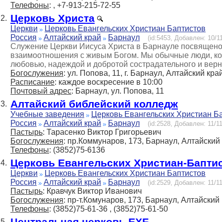
Телефоны
: , +7-913-215-72-55
Церковь Христа
2.
Церкви
Церковь Евангельских Христиан Баптистов
Россия
Алтайский край
Барнаул
(id:5453, Добавлен: 10/11
Служение Церкви Иисуса Христа в Барнауле посвящено 
взаимоотношения с живым Богом. Мы обычные люди, кот
любовью, надеждой и добротой сострадательного и верн
Богослужения
: ул. Попова, 11, г. Барнаул, Алтайский кра
Расписание
: каждое воскресение в 10:00
Почтовый адрес
: Барнаул, ул. Попова, 11
Алтайский библейский колледж
3.
Учебные заведения
Церковь Евангельских Христиан Б
Россия
Алтайский край
Барнаул
(id:2528, Добавлен: 11/11
Пастырь
: Тарасенко Виктор Григорьевич
Богослужения
: пр.Коммунаров, 173, Барнаул, Алтайский
Телефоны
: (3852)75-6136
Церковь Евангельских Христиан-Бапти
4.
Церкви
Церковь Евангельских Христиан Баптистов
Россия
Алтайский край
Барнаул
(id:2529, Добавлен: 11/11
Пастырь
: Кравчук Виктор Иванович
Богослужения
: пр-т.Комунаров, 173, Барнаул, Алтайский
Телефоны
: (3852)75-61-36 , (3852)75-61-50
Центральная церковь ЕХБ
5.