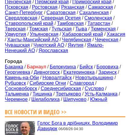
Пензенская
/
Пермский край
/
Приморский край
/
Псковская
/
Ростовская
/
Рязанская
/
Самарская
/
Санкт-Петербург
/
Саратовская
/
Сахалинская
/
Свердловская
/
Северная Осетия
/
Смоленская
/
Ставропольский край
/
Тамбовская
/
Татарстан
/
Тверская
/
Томская
/
Тульская
/
Тыва
/
Тюменская
/
Удмуртия
/
Ульяновская
/
Хабаровский край
/
Хакасия
/
Ханты-Мансийский АО
/
Челябинская
/
Чеченская
/
Чувашская
/
Чукотский АО
/
Якутия
/
Ямало-
Ненецкий АО
/
Ярославская
Города
Баканка
/
Барнаул
/
Белокуриха
/
Бийск
/
Боровиха
/
Георгиевка
/
Дивногорск
/
Екатериновка
/
Заринск
/
Камень-на-Оби
/
Новоалтайск
/
Новотырышкино
/
Рубцовск
/
Сибирские Огни
/
Славгород
/
Сосновоборск
/
Среднесибирская
/
Суслово
/
Тальменка
/
Тишинка
/
Третьяково
/
Усть-Калманка
/
Черемное
/
Шелаболиха
/
Шипуново
/
Южный
ВСЕ НОВОСТИ И ВИДЕО >>
Голос Бога в дрібницях. Володимир
Давидюк
06/08/26 04:30