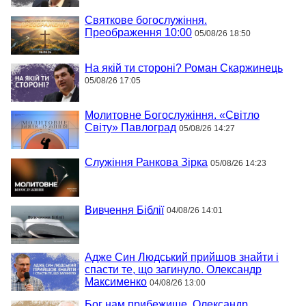
Святкове богослужіння.
Преображення 10:00
05/08/26 18:50
На якій ти стороні? Роман Скаржинець
05/08/26 17:05
Молитовне Богослужіння. «Світло
Світу» Павлоград
05/08/26 14:27
Служіння Ранкова Зірка
05/08/26 14:23
Вивчення Біблії
04/08/26 14:01
Адже Син Людський прийшов знайти і
спасти те, що загинуло. Олександр
Максименко
04/08/26 13:00
Бог нам прибежище. Олександр