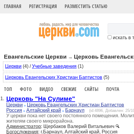
ГЛАВНАЯ
РЕГИСТРАЦИЯ
РАЗМЕСТИТЬ СТАТЬЮ
искать в 
Евангельские Церкви
Церковь Евангельск
→
Церкви
(4)
/
Учебные заведения
(1)
Церковь Евангельских Христиан Баптистов
(5)
ТОП
ФОТО
ВИДЕО
СВЕЖИЕ
САЙТЫ
ПОЧТА
Церковь "На Сулиме"
1.
Церкви
Церковь Евангельских Христиан Баптистов
Россия
Алтайский край
Барнаул
(id:4896, Добавлен: 25/10
У церкви пока нет своего постоянного помещения. Молит
жителям своего микрорайона.
Администратор
: Щербаков Валерий Витальевич
Богослужения
: г.Барнаул, Алтайский край, Россия