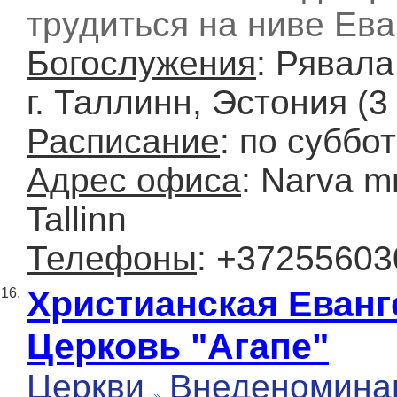
трудиться на ниве Ева
Богослужения
: Рявала,
г. Таллинн, Эстония (3
Расписание
: по суббо
Адрес офиса
: Narva m
Tallinn
Телефоны
: +37255603
Христианская Еванг
16.
Церковь "Агапе"
Церкви
Внеденомина