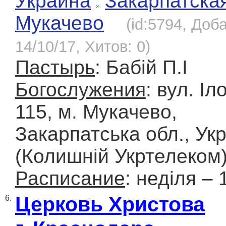
Украина
Закарпатска
Мукачево
(id:5794, Доб
14/10/17, Хитов: 0)
Пастырь
: Бабій П.І
Богослужения
: вул. Іл
115, м. Мукачево,
Закарпатська обл., Ук
(Колишній Укртелеком
Расписание
: неділя – 
Церковь Христова
6.