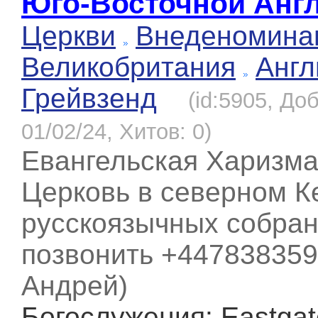
Юго-Восточной Анг
Церкви
Внеденомина
Великобритания
Англ
Грейвзенд
(id:5905, До
01/02/24, Хитов: 0)
Евангельская Харизма
Церковь в северном К
русскоязычных собра
позвонить +44783835
Андрей)
Богослужения
: Eastga