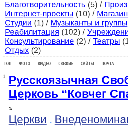
Благотворительность
(5)
/
Произ
Интернет-проекты
(10)
/
Магази
Студии
(1)
/
Музыканты и группы
Реабилитация
(102)
/
Учрежден
Консультирование
(2)
/
Театры
(1
Отдых
(2)
ТОП
ФОТО
ВИДЕО
СВЕЖИЕ
САЙТЫ
ПОЧТА
Русскоязычная Сво
1.
Церковь “Ковчег Сп
Церкви
Внеденомина