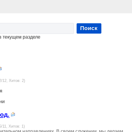
Поиск
в текущем разделе
2/12, Хитов: 2)
ия
ни
од.
5/11, Хитов: 1)
рительном направлениях. В своем служении, мы делаем