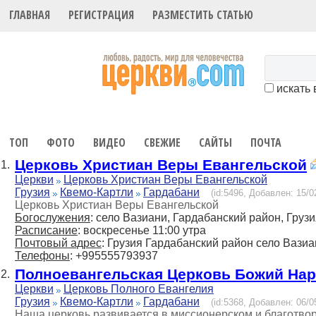
ГЛАВНАЯ
РЕГИСТРАЦИЯ
РАЗМЕСТИТЬ СТАТЬЮ
искать 
ТОП
ФОТО
ВИДЕО
СВЕЖИЕ
САЙТЫ
ПОЧТА
Церковь Христиан Веры Евангельской
1.
Церкви
Церковь Христиан Веры Евангельской
Грузия
Квемо-Картли
Гардабани
(id:5496, Добавлен: 15/0
Церковь Христиан Веры Евангельской
Богослужения
: село Вазиани, Гардабанский район, Груз
Расписание
: воскресенье 11:00 утра
Почтовый адрес
: Грузия Гардабанский район село Вазиа
Телефоны
: +995555793937
Полноевангельская Церковь Божий Нар
2.
Церкви
Церковь Полного Евангелия
Грузия
Квемо-Картли
Гардабани
(id:5368, Добавлен: 06/0
Наша церковь развивается в миссионерском и благотво