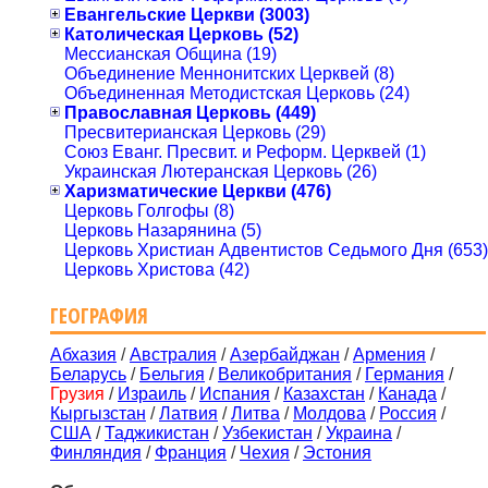
Евангельские Церкви (3003)
Католическая Церковь (52)
Мессианская Община (19)
Объединение Меннонитских Церквей (8)
Объединенная Методистская Церковь (24)
Православная Церковь (449)
Пресвитерианская Церковь (29)
Союз Еванг. Пресвит. и Реформ. Церквей (1)
Украинская Лютеранская Церковь (26)
Харизматические Церкви (476)
Церковь Голгофы (8)
Церковь Назарянина (5)
Церковь Христиан Адвентистов Седьмого Дня (653)
Церковь Христова (42)
ГЕОГРАФИЯ
Абхазия
/
Австралия
/
Азербайджан
/
Армения
/
Беларусь
/
Бельгия
/
Великобритания
/
Германия
/
Грузия
/
Израиль
/
Испания
/
Казахстан
/
Канада
/
Кыргызстан
/
Латвия
/
Литва
/
Молдова
/
Россия
/
США
/
Таджикистан
/
Узбекистан
/
Украина
/
Финляндия
/
Франция
/
Чехия
/
Эстония