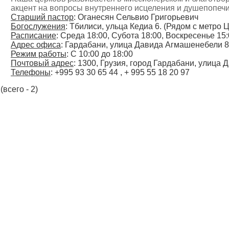
акцент на вопросы внутреннего исцеления и душепопеч
Старший пастор
: Оганесян Сельвио Григорьевич
Богослужения
: Тбилиси, ульца Кедиа 6. (Рядом с метро 
Расписание
: Среда 18:00, Субота 18:00, Воскресенье 15
Адрес офиса
: Гардабани, улица Давида Агмашенебели 8
Режим работы
: С 10:00 до 18:00
Почтовый адрес
: 1300, Грузия, город Гардабани, улица
Телефоны
: +995 93 30 65 44 , + 995 55 18 20 97
(всего - 2)