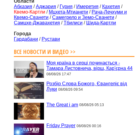
Области
Абхазия
/
Аджария
/
Гурия
/
Имеретия
/
Кахетия
/
Квемо-Картли
/
Мцхета-Мтианети
/
Рача-Лечхуми и
Квемо-Сванети
/
Самегрело и Земо-Сванети
/
Самцхе-Джавахетия
/
Тбилиси
/
Шида-Картли
Города
Гардабани
/
Рустави
ВСЕ НОВОСТИ И ВИДЕО >>
Моя країна в серці починається -
Тамара Листовнича, вірш, Кар'єрна 44
08/08/26 17:47
Розбір Слова Божого, Євангеліє від
Луки
08/08/26 09:54
The Great i am
08/08/26 05:13
Friday Prayer
08/08/26 00:16