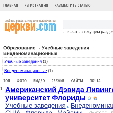
ГЛАВНАЯ
РЕГИСТРАЦИЯ
РАЗМЕСТИТЬ СТАТЬЮ
искать в текущем разде
Образование
Учебные заведения
→
Внеденоминационные
Учебные заведения
(1)
Внеденоминационные
(1)
ТОП
ФОТО
ВИДЕО
СВЕЖИЕ
САЙТЫ
ПОЧТА
Американский Дэвида Ливинг
1.
университет Флориды
Учебные заведения
Внеденомина
США
Флорида
Майами