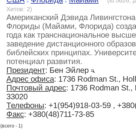
(id:5626, 
Хитов: 2)
Американский Дэвида Ливингстона
Флориды (Майами, Флорида) созда
года как транснациональное высше
заведение дистанционного образов
библейских принципах. Университ
потенциал развития.
Президент
: Бен Эйлер
Адрес офиса
: 1736 Rodman St., Hol
Почтовый адрес
: 1736 Rodman St.,
33020
Телефоны
: +1(954)918-03-59 , +380
Факс
: +380(48)711-73-85
(всего - 1)