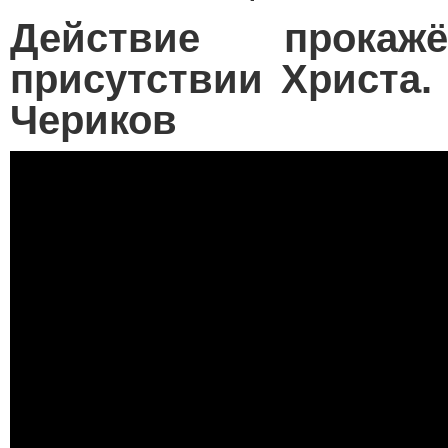
Действие прока
присутствии Христа.
Чериков