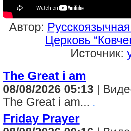
Автор:
Русскоязычная
Церковь “Ковче
Источник:
The Great i am
08/08/2026 05:13
| Виде
The Great i am...
Friday Prayer