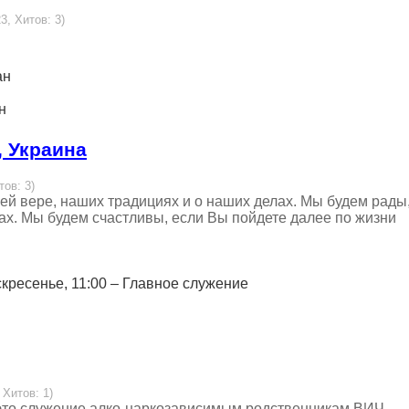
3, Хитов: 3)
ан
н
, Украина
тов: 3)
ей вере, наших традициях и о наших делах. Мы будем рады
ах. Мы будем счастливы, если Вы пойдете далее по жизни
скресенье, 11:00 – Главное служение
 Хитов: 1)
 это служение алко-наркозависимым,родственникам,ВИЧ