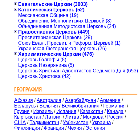
Евангельские Церкви (3003)
Католическая Церковь (52)
Мессианская Община (19)
Объединение Меннонитских Церквей (8)
Объединенная Методистская Церковь (24)
Православная Церковь (449)
Пресвитерианская Церковь (29)
Союз Еванг. Пресвит. и Реформ. Церквей (1)
Украинская Лютеранская Церковь (26)
Харизматические Церкви (476)
Церковь Голгофы (8)
Церковь Назарянина (5)
,
Церковь Христиан Адвентистов Седьмого Дня (653)
Церковь Христова (42)
ГЕОГРАФИЯ
Абхазия
/
Австралия
/
Азербайджан
/
Армения
/
Беларусь
/
Бельгия
/
Великобритания
/
Германия
/
Грузия
/
Израиль
/
Испания
/
Казахстан
/
Канада
/
Кыргызстан
/
Латвия
/
Литва
/
Молдова
/
Россия
/
США
/
Таджикистан
/
Узбекистан
/
Украина
/
Финляндия
/
Франция
/
Чехия
/
Эстония