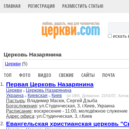
ГЛАВНАЯ
РЕГИСТРАЦИЯ
РАЗМЕСТИТЬ СТАТЬЮ
искать 
Церковь Назарянина
Церкви
(5)
ТОП
ФОТО
ВИДЕО
СВЕЖИЕ
САЙТЫ
ПОЧТА
Первая Церковь Назарянина
1.
Церкви
Церковь Назарянина
Украина
Киевская
Киев
(id:1865, Добавлен: 22/01/07, Хитов:
Пастырь
: Владимир Масюк, Сергей Дзыба
Богослужения
: ул.Студенческая, 3, г.Киев, Украина
Расписание
: воскресение - 11:00, молодёжное служение 
Адрес офиса
: ул.Студенческая, 3, г.Киев
Евангельская христианская церковь "С
2.