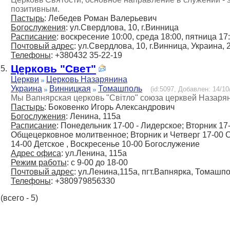
позитивным.
Пастырь
: Лебедев Роман Валерьевич
Богослужения
: ул.Свердлова, 10, г.Винница
Расписание
: воскресение 10:00, среда 18:00, пятница 17
Почтовый адрес
: ул.Свердлова, 10, г.Винница, Украина, 
Телефоны
: +380432 35-22-19
Церковь "Свет"
5.
Церкви
Церковь Назарянина
Украина
Винницкая
Томашполь
(id:5097, Добавлен: 14/10
Мы Вапнярская церковь "Світло" союза церквей Назаря
Пастырь
: Боковенко Игорь Александрович
Богослужения
: Ленина, 115а
Расписание
: Понедельник 17-00 - Лидерское; Вторник 1
Общецерковное молитвенное; Вторник и Четверг 17-00 
14-00 Детское , Воскресенье 10-00 Богослужение
Адрес офиса
: ул.Ленина, 115а
Режим работы
: с 9-00 до 18-00
Почтовый адрес
: ул.Ленина,115а, пгт.Вапнярка, Томашпо
Телефоны
: +380979856330
(всего - 5)