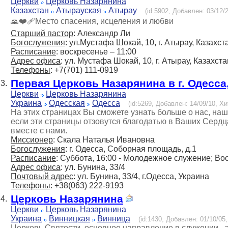
Церкви
Церковь Назарянина
Казахстан
Атырауская
Атырау
(id:5902, Добавлен: 03/12/2
🙏❤️‍🩹Место спасения, исцеления и любви
Старший пастор
: Александр Ли
Богослужения
: ул.Мустафа Шокай, 10, г. Атырау, Казахст
Расписание
: воскресенье – 11:00
Адрес офиса
: ул. Мустафа Шокай, 10, г. Атырау, Казахста
Телефоны
: +7(701) 111-0919
Первая Церковь Назарянина в г. Одесса
3.
Церкви
Церковь Назарянина
Украина
Одесская
Одесса
(id:5269, Добавлен: 14/09/10, Хи
На этих страницах Вы сможете узнать больше о нас, наш
если эти страницы отзовутся благодатью в Ваших Сердц
вместе с нами.
Миссионер
: Скала Наталья Ивановна
Богослужения
: г. Одесса, Соборная площадь, д.1
Расписание
: Суббота, 16:00 - Молодежное служение; Во
Адрес офиса
: ул. Бунина, 33/4
Почтовый адрес
: ул. Бунина, 33/4, г.Одесса, Украина
Телефоны
: +38(063) 222-9193
Церковь Назарянина
4.
Церкви
Церковь Назарянина
Украина
Винницкая
Винница
(id:1430, Добавлен: 01/10/05,
Церковь Святости, основное направление в служении -