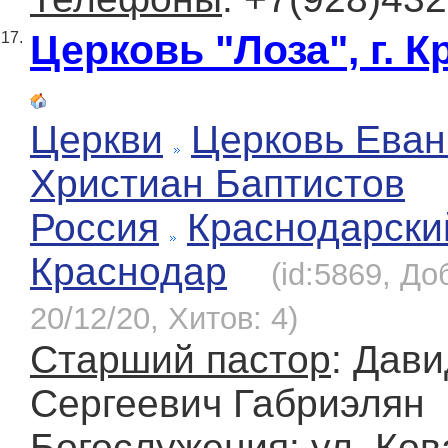
Церковь "Лоза", г. 
17.
Церкви
Церковь Еван
Христиан Баптистов
Россия
Краснодарски
Краснодар
(id:5869, До
20/12/20, Хитов: 4)
Старший пастор
: Дави
Сергеевич Габриэлян
Богослужения
: ул. Ков