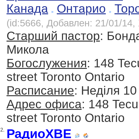
Канада
Онтарио
Тор
(id:5666, Добавлен: 21/01/14, 
Старший пастор
: Бонд
Микола
Богослужения
: 148 Te
street Toronto Ontario
Расписание
: Неділя 10
Адрес офиса
: 148 Tec
street Toronto Ontario
РадиоХВЕ
2.