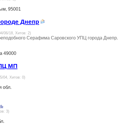
рым, 95001
городе Днепр
4/06/18, Хитов: 2)
преподобного Серафима Саровского УПЦ города Днепр.
на 49000
УПЦ МП
5/04, Хитов: 0)
я обл.
вь
ов: 3)
бл.