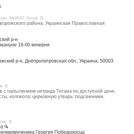
лен: 04/05/07, Хитов: 3)
иворожского района. Украинская Православная
ский р-н
накануне 16-00 вечерня
ожский р-н, Днепропетровская обл., Украина, 50003
в: 4)
в с напылением нитрида Титана по доступной цене.
сты, колокола; церковную утварь: подсвечники,
тов: 3)
ч)
го великомученика Георгия Победоносца