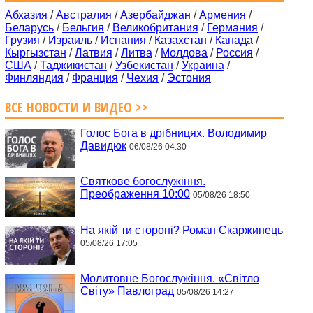
Абхазия
/
Австралия
/
Азербайджан
/
Армения
/
Беларусь
/
Бельгия
/
Великобритания
/
Германия
/
Грузия
/
Израиль
/
Испания
/
Казахстан
/
Канада
/
Кыргызстан
/
Латвия
/
Литва
/
Молдова
/
Россия
/
США
/
Таджикистан
/
Узбекистан
/
Украина
/
Финляндия
/
Франция
/
Чехия
/
Эстония
ВСЕ НОВОСТИ И ВИДЕО >>
Голос Бога в дрібницях. Володимир
Давидюк
06/08/26 04:30
Святкове богослужіння.
Преображення 10:00
05/08/26 18:50
На якій ти стороні? Роман Скаржинець
05/08/26 17:05
Молитовне Богослужіння. «Світло
Світу» Павлоград
05/08/26 14:27