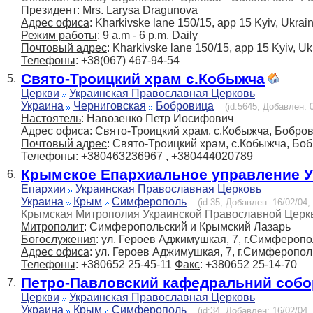
Президент
: Mrs. Larysa Dragunova
Адрес офиса
: Kharkivske lane 150/15, app 15 Kyiv, Ukra
Режим работы
: 9 a.m - 6 p.m. Daily
Почтовый адрес
: Kharkivske lane 150/15, app 15 Kyiv, U
Телефоны
: +38(067) 467-94-54
Свято-Троицкий храм с.Кобыжча
5.
Церкви
Украинская Православная Церковь
Украина
Черниговская
Бобровица
(id:5645, Добавлен: 0
Настоятель
: Навозенко Петр Иосифович
Адрес офиса
: Свято-Троицкий храм, c.Кобыжча, Бобров
Почтовый адрес
: Свято-Троицкий храм, c.Кобыжча, Боб
Телефоны
: +380463236967 , +380444020789
Крымское Епархиальное управление 
6.
Епархии
Украинская Православная Церковь
Украина
Крым
Симферополь
(id:35, Добавлен: 16/02/04,
Крымская Митрополия Украинской Православной Церк
Митрополит
: Симферопольский и Крымский Лазарь
Богослужения
: ул. Героев Аджимушкая, 7, г.Симфероп
Адрес офиса
: ул. Героев Аджимушкая, 7, г.Симферопол
Телефоны
: +380652 25-45-11
Факс
: +380652 25-14-70
Петро-Павловский кафедральний собо
7.
Церкви
Украинская Православная Церковь
Украина
Крым
Симферополь
(id:34, Добавлен: 16/02/04,