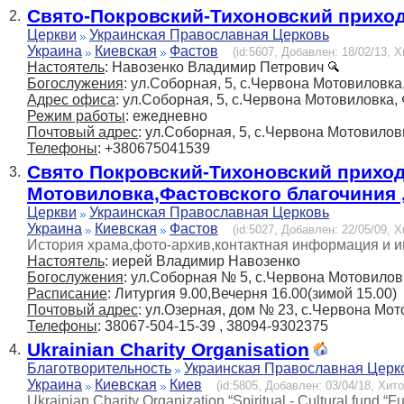
Свято-Покровский-Тихоновский прихо
2.
Церкви
Украинская Православная Церковь
Украина
Киевская
Фастов
(id:5607, Добавлен: 18/02/13, Х
Настоятель
: Навозенко Владимир Петрович
Богослужения
: ул.Соборная, 5, с.Червона Мотовиловка,
Адрес офиса
: ул.Соборная, 5, с.Червона Мотовиловка, 
Режим работы
: ежедневно
Почтовый адрес
: ул.Соборная, 5, с.Червона Мотовиловк
Телефоны
: +380675041539
Свято Покровский-Тихоновский приход
3.
Мотовиловка,Фастовского благочиния 
Церкви
Украинская Православная Церковь
Украина
Киевская
Фастов
(id:5027, Добавлен: 22/05/09, Х
История храма,фото-архив,контактная информация и 
Настоятель
: иерей Владимир Навозенко
Богослужения
: ул.Соборная № 5, с.Червона Мотовиловк
Расписание
: Литургия 9.00,Вечерня 16.00(зимой 15.00)
Почтовый адрес
: ул.Озерная, дом № 23, с.Червона Мото
Телефоны
: 38067-504-15-39 , 38094-9302375
Ukrainian Charity Organisation
4.
Благотворительность
Украинская Православная Церк
Украина
Киевская
Киев
(id:5805, Добавлен: 03/04/18, Хито
Ukrainian Charity Organization “Spiritual - Cultural fund “