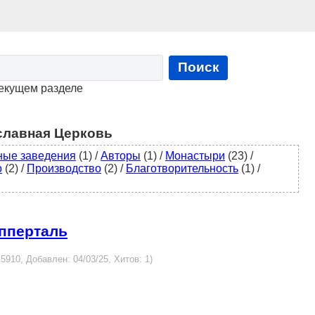
Поиск
текущем разделе
славная Церковь
ные заведения
(1)
/
Авторы
(1)
/
Монастыри
(23)
/
о
(2)
/
Производство
(2)
/
Благотворительность
(1)
/
упперталь
d:5910, Добавлен: 04/03/25, Хитов: 1)