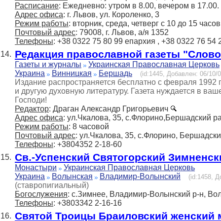
Расписание
: Ежедневно: утром в 8.00, вечером в 17.00.
Адрес офиса
: г. Львов, ул. Короленко, 3
Режим работы
: вторник, среда, четверг с 10 до 15 час
Почтовый адрес
: 79008, г. Львов, а/я 1352
Телефоны
: +38 0322 75 80 99 епархия , +38 0322 76 54
Редакция православной газеты "Слово
14.
Газеты и журналы
Украинская Православная Церковь
Украина
Винницкая
Бершадь
(id:1445, Добавлен: 06/10/0
Издание распространяется бесплатно с февраля 1992 г
и другую духовную литературу. Газета нуждается в ва
Господи!
Редактор
: Драган Александр Григорьевич
Адрес офиса
: ул.Чкалова, 35, с.Флорино,Бершадский р
Режим работы
: 8 часовой
Почтовый адрес
: ул.Чкалова, 35, с.Флорино, Бершадски
Телефоны
: +3804352 2-18-60
Св.-Успенский Святогорский Зимненс
15.
Монастыри
Украинская Православная Церковь
Украина
Волынская
Владимир-Волынский
(id:1458, Д
(ставропигиальный)
Богослужения
: с.Зимнее, Владимир-Волынский р-н, Вол
Телефоны
: +3803342 2-16-16
Святой Троицы Браиловский женский
16.