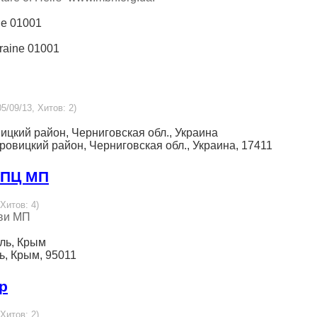
ine 01001
kraine 01001
5/09/13, Хитов: 2)
ицкий район, Черниговская обл., Украина
ровицкий район, Черниговская обл., Украина, 17411
УПЦ МП
 Хитов: 4)
ви МП
оль, Крым
ь, Крым, 95011
р
 Хитов: 2)