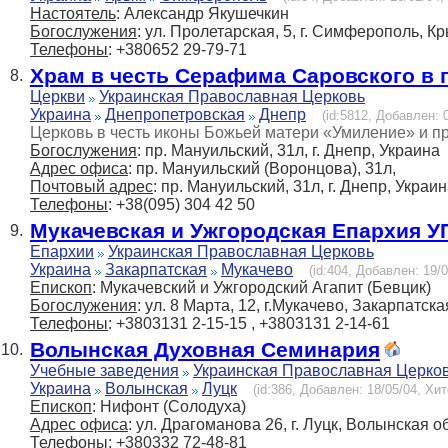
Настоятель
: Александр Якушечкин
Богослужения
: ул. Пролетарская, 5, г. Симферополь, К
Телефоны
: +380652 29-79-71
Храм в честь Серафима Саровского в 
8.
Церкви
Украинская Православная Церковь
Украина
Днепропетровская
Днепр
(id:5812, Добавлен: 0
Церковь в честь иконы Божьей матери «Умиление» и 
Богослужения
: пр. Мануильский, 31л, г. Днепр, Украина
Адрес офиса
: пр. Мануильский (Воронцова), 31л,
Почтовый адрес
: пр. Мануильский, 31л, г. Днепр, Украи
Телефоны
: +38(095) 304 42 50
Мукачевская и Ужгородская Епархия 
9.
Епархии
Украинская Православная Церковь
Украина
Закарпатская
Мукачево
(id:404, Добавлен: 19/0
Епископ
: Мукачевский и Ужгородский Агапит (Бевцик)
Богослужения
: ул. 8 Марта, 12, г.Мукачево, Закарпатска
Телефоны
: +3803131 2-15-15 , +3803131 2-14-61
Волынская Духовная Семинария
10.
Учебные заведения
Украинская Православная Церко
Украина
Волынская
Луцк
(id:386, Добавлен: 18/05/04, Хит
Епископ
: Нифонт (Солодуха)
Адрес офиса
: ул. Драгоманова 26, г. Луцк, Волынская о
Телефоны
: +380332 72-48-81