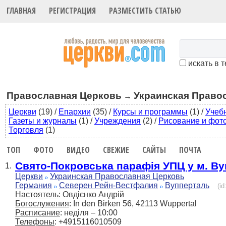
ГЛАВНАЯ
РЕГИСТРАЦИЯ
РАЗМЕСТИТЬ СТАТЬЮ
искать в 
Православная Церковь
Украинская Право
→
Церкви
(19)
/
Епархии
(35)
/
Курсы и программы
(1)
/
Учеб
Газеты и журналы
(1)
/
Учреждения
(2)
/
Рисование и фот
Торговля
(1)
ТОП
ФОТО
ВИДЕО
СВЕЖИЕ
САЙТЫ
ПОЧТА
Свято-Покровська парафія УПЦ у м. В
1.
Церкви
Украинская Православная Церковь
Германия
Северен Рейн-Вестфалия
Вупперталь
(i
Настоятель
: Овдієнко Андрій
Богослужения
: In den Birken 56, 42113 Wuppertal
Расписание
: неділя – 10:00
Телефоны
: +4915116010509