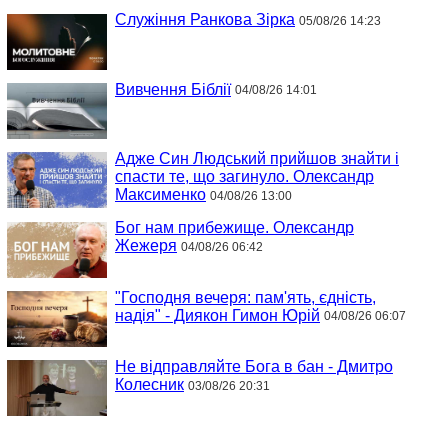
Служіння Ранкова Зірка
05/08/26 14:23
Вивчення Біблії
04/08/26 14:01
Адже Син Людський прийшов знайти і
спасти те, що загинуло. Олександр
Максименко
04/08/26 13:00
Бог нам прибежище. Олександр
Жежеря
04/08/26 06:42
"Господня вечеря: пам'ять, єдність,
надія" - Диякон Гимон Юрій
04/08/26 06:07
Не відправляйте Бога в бан - Дмитро
Колесник
03/08/26 20:31