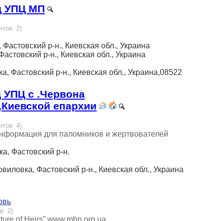
д УПЦ МП
итов: 2)
 Фастовский р-н., Киевская обл., Украина
Фастовский р-н., Киевская обл., Украина
а, Фастовский р-н., Киевская обл., Украина,08522
 УПЦ с .Червона
,Киевской епархии
итов: 4)
информация для паломников и жертвователей
а, Фастовский р-н.
виловка, Фастовский р-н., Киевская обл., Украина
овь
в: 2)
Future of Heirs” www.mbn.org.ua.