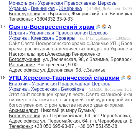
Монастыри
Украинская Православная Церковь
Украина
Винницкая
Жмеринка
(id:1454, Добавлен: 18/09
Богослужения
: пгт.Браилов, Жмеринский р-н, Винницкая
Телефоны
: +3804332 33-9-33
Свято-Воскресенский храм
17.
Церкви
Украинская Православная Церковь
Украина
Киевская
Бровары
(id:1417, Добавлен: 13/09/05,
Cайт Свято-Воскресенского храма с.Зазимье УПЦ Брова
храма, расписание паломнических поїздок по Украине и
Настоятель
: прот.Александр Генераленко
Богослужения
: ул. Деснянская, 98, с.Зазимье, Броварск
Расписание
: Воскресенье, 9-00
Адрес офиса
: ул. Деснянская, 98, с.Зазимье
УПЦ Херсоно-Таврической епархии
18.
Епархии
Украинская Православная Церковь
Украина
Херсонская
Белозёрка
(id:5156, Добавлен: 16/1
Этот сайт посвящен храму в честь Свято-казанской ик
сможете ознакомиться с историей этой чудотворной ико
богослужениях, строительстве нового здания храма.
Архимандрит
: Николай (в миру Бузыка)
Богослужения
: ул. Первомайская, 64, пгт. Чернобаевка,
Адрес офиса
: ул. Первомайская, 64, пгт. Чернобаевка, 
Телефоны
: +38 050 695-93-87 , +38 067 551-55-38