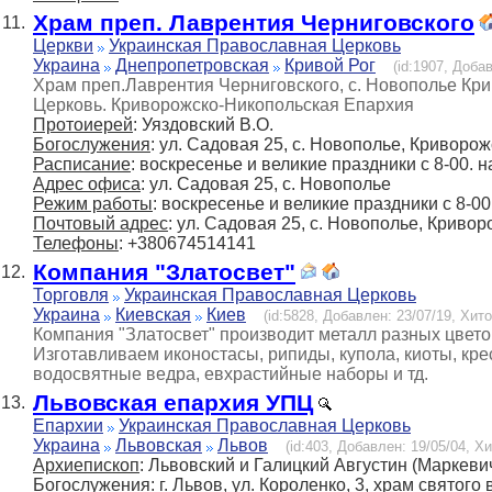
Храм преп. Лаврентия Черниговского
11.
Церкви
Украинская Православная Церковь
Украина
Днепропетровская
Кривой Рог
(id:1907, Добав
Храм преп.Лаврентия Черниговского, с. Новополье Кр
Церковь. Криворожско-Никопольская Епархия
Протоиерей
: Уяздовский В.О.
Богослужения
: ул. Садовая 25, с. Новополье, Криворож
Расписание
: воскресенье и великие праздники с 8-00. 
Адрес офиса
: ул. Садовая 25, с. Новополье
Режим работы
: воскресенье и великие праздники с 8-00
Почтовый адрес
: ул. Садовая 25, с. Новополье, Кривор
Телефоны
: +380674514141
Компания "Златосвет"
12.
Торговля
Украинская Православная Церковь
Украина
Киевская
Киев
(id:5828, Добавлен: 23/07/19, Хито
Компания "Златосвет" производит металл разных цвето
Изготавливаем иконостасы, рипиды, купола, киоты, кре
водосвятные ведра, евхрастийные наборы и тд.
Львовская епархия УПЦ
13.
Епархии
Украинская Православная Церковь
Украина
Львовская
Львов
(id:403, Добавлен: 19/05/04, Хи
Архиепископ
: Львовский и Галицкий Августин (Маркеви
Богослужения
: г. Львов, ул. Короленко, 3, храм свято