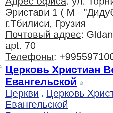
Адрес офиса
: ул. Торн
Эристави 1 ( М - "Дидуб
г.Тбилиси, Грузия
Почтовый адрес
: Gldan
apt. 70
Телефоны
: +99559710
Церковь Христиан 
3.
Евангельской
Церкви
Церковь Хрис
Евангельской