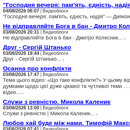
"Господня вечеря: пам'ять, єдність, над
04/08/2026 06:07
| Видеоблоги
"Господня вечеря: пам'ять, єдність, надія" — Диякон
Не відправляйте Бога в бан - Дмитро Ко
03/08/2026 20:31
| Видеоблоги
Не відправляйте Бога в бан - Дмитро Колесник...
Друг - Сергій Штанько
03/08/2026 19:44
| Видеоблоги
Друг - Сергій Штанько...
Осанна про конфлікти
03/08/2026 17:47
| Видеоблоги
Тема цього відео: «Що таке конфлікти?» У цьому ві
думками щодо цієї дуже цікавої та чутливої теми . . 
відео...
Служи з ревністю. Микола Каленик
03/08/2026 13:00
| Видеоблоги
Служи з ревністю | Микола Каленик...
Любов хай буде між нами. Тимофій Мак
03/08/2026 07:41
| Видеоблоги