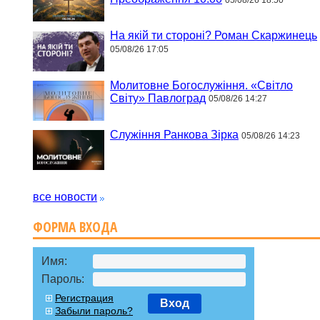
На якій ти стороні? Роман Скаржинець
05/08/26 17:05
Молитовне Богослужіння. «Світло
Світу» Павлоград
05/08/26 14:27
Служіння Ранкова Зірка
05/08/26 14:23
все новости
ФОРМА ВХОДА
Имя:
Пароль:
Регистрация
Вход
Забыли пароль?