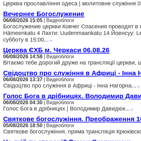
Церква прославління одеса | молитовне служіння 06
Вечернее Богослужение
06/08/2026 15:05
| Видеоблоги
Богослужение церкви Ковчег Спасения проводят в г
Hämeenkatu 4 Лахти: Uudenmaankatu 14 Йоенсуу: Lei
субботу в 15:00...
Церква ЄХБ м. Черкаси 06.08.26
06/08/2026 14:58
| Видеоблоги
Вітаємо тебе дорогий друже на трансляції церкви, щ
Свідоцтво про служіння в Африці - Інна 
06/08/2026 13:37
| Видеоблоги
Свідоцтво про служіння в Африці - Інна Нагорна...
Голос Бога в дрібницях. Володимир Дав
06/08/2026 04:30
| Видеоблоги
Голос Бога в дрібницях | Володимир Давидюк...
Святкове богослужіння. Преображення 1
05/08/2026 18:50
| Видеоблоги
Святкове богослужіння, пряма трансляція Крюківско