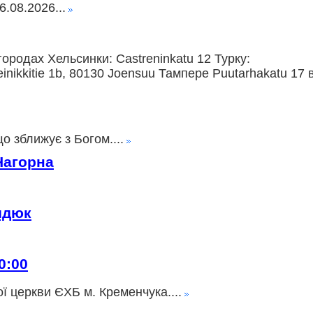
.08.2026...
ородах Хельсинки: Castreninkatu 12 Турку:
nikkitie 1b, 80130 Joensuu Тампере Puutarhakatu 17 
о зближує з Богом....
Нагорна
идюк
0:00
ї церкви ЄХБ м. Кременчука....