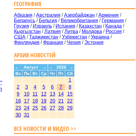
ГЕОГРАФИЯ
Абхазия
/
Австралия
/
Азербайджан
/
Армения
/
Беларусь
/
Бельгия
/
Великобритания
/
Германия
/
Грузия
/
Израиль
/
Испания
/
Казахстан
/
Канада
/
Кыргызстан
/
Латвия
/
Литва
/
Молдова
/
Россия
/
США
/
Таджикистан
/
Узбекистан
/
Украина
/
Финляндия
/
Франция
/
Чехия
/
Эстония
АРХИВ НОВОСТЕЙ
Август
2026
Вс
Пн
Вт
Ср
Чт
Пт
Сб
1
"
2
3
4
5
6
7
8
m
9
10
11
12
13
14
15
16
17
18
19
20
21
22
23
24
25
26
27
28
29
30
31
ВСЕ НОВОСТИ И ВИДЕО >>