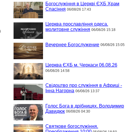
Богослужіння в Церкві ЄХБ Храм
Спасіння
06/08/26 17:43
Церква прославління одеса.
молитовне служіння
06/08/26 15:18
в
Вечернее Богослужение
06/08/26 15:05
Церква ЄХБ м. Черкаси 06.08.26
06/08/26 14:58
Свідоцтво про служіння в Африці -
Інна Нагорна
06/08/26 13:37
Голос Бога в дрібницях. Володимир
Давидюк
06/08/26 04:30
Святкове богослужіння.
Преображення 10:00
05/08/26 18:50