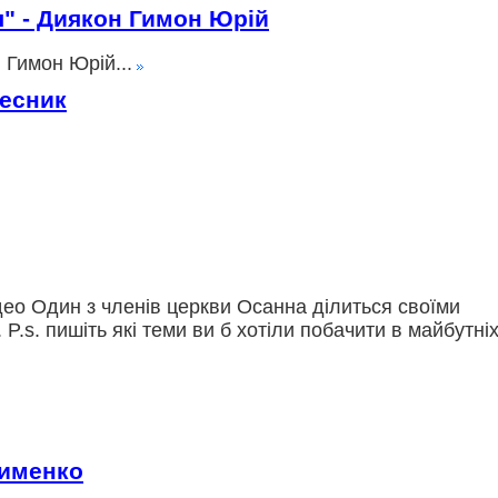
ія" - Диякон Гимон Юрій
 Гимон Юрій...
лесник
део Один з членів церкви Осанна ділиться своїми
. P.s. пишіть які теми ви б хотіли побачити в майбутні
сименко