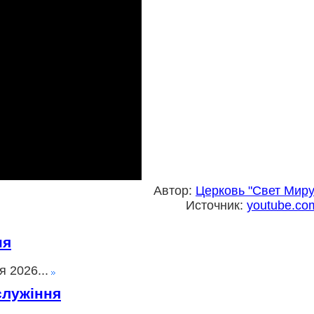
Автор:
Церковь "Свет Миру
Источник:
youtube.co
ня
 2026...
служіння