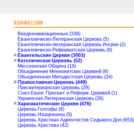
КОНФЕССИИ
Внеденоминационные (336)
Евангелическо-Лютеранская Церковь (5)
Евангелическо-лютеранская Церковь Ингрии (2)
Евангелическо-Реформатская Церковь (6)
Евангельские Церкви (3003)
Католическая Церковь (52)
Мессианская Община (19)
Объединение Меннонитских Церквей (8)
Объединенная Методистская Церковь (24)
Православная Церковь (449)
Пресвитерианская Церковь (29)
Союз Еванг. Пресвит. и Реформ. Церквей (1)
Украинская Лютеранская Церковь (26)
Харизматические Церкви (476)
Церковь Голгофы (8)
Церковь Назарянина (5)
Церковь Христиан Адвентистов Седьмого Дня (653)
Церковь Христова (42)