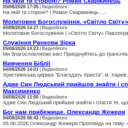
На якій ти стороні? Роман Скаржинець
05/08/2026 17:05
| Видеоблоги
На якій ти стороні? | Роман Скаржинець...
Молитовне Богослужіння. «Світло Світу
05/08/2026 14:27
| Видеоблоги
Молитовне Богослужіння | «Світло Світу» Павлоград
Служіння Ранкова Зірка
05/08/2026 14:23
| Видеоблоги
Ми благословляємо вас! Приєднуйтесь до трансляції,
Вивчення Біблії
04/08/2026 14:01
| Видеоблоги
Християнська церква "Благодать Христа", м. Харків.
Адже Син Людський прийшов знайти і с
Максименко
04/08/2026 13:00
| Видеоблоги
Адже Син Людський прийшов знайти і спасти те, щ
Бог нам прибежище. Олександр Жежеря
04/08/2026 06:42
| Видеоблоги
05.06.2026 Олександр Жежеря Проповідь на тему: 