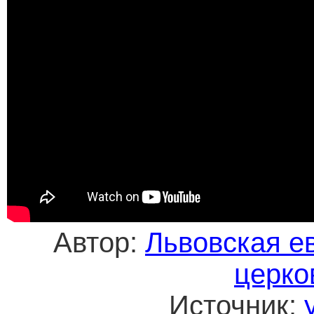
Автор:
Львовская е
церко
Источник: