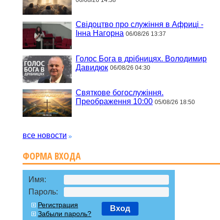
Свідоцтво про служіння в Африці -
Інна Нагорна
06/08/26 13:37
Голос Бога в дрібницях. Володимир
Давидюк
06/08/26 04:30
Святкове богослужіння.
Преображення 10:00
05/08/26 18:50
все новости
ФОРМА ВХОДА
Имя:
Пароль:
Регистрация
Вход
Забыли пароль?