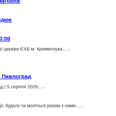
Нагорна
идюк
0:00
ї церкви ЄХБ м. Кременчука....
» Павлоград
 | 5 серпня 2026...
 будьте та моліться разом з нами....