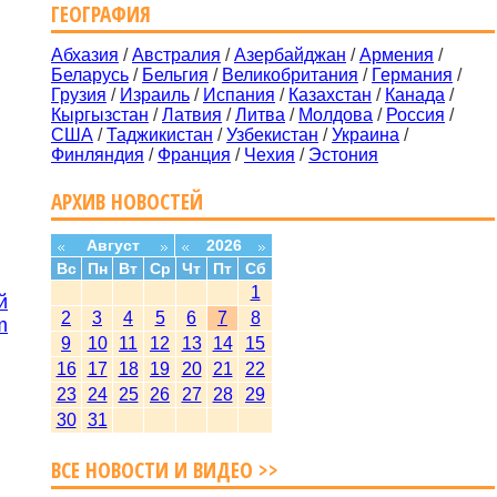
ГЕОГРАФИЯ
Абхазия
/
Австралия
/
Азербайджан
/
Армения
/
Беларусь
/
Бельгия
/
Великобритания
/
Германия
/
Грузия
/
Израиль
/
Испания
/
Казахстан
/
Канада
/
Кыргызстан
/
Латвия
/
Литва
/
Молдова
/
Россия
/
США
/
Таджикистан
/
Узбекистан
/
Украина
/
Финляндия
/
Франция
/
Чехия
/
Эстония
АРХИВ НОВОСТЕЙ
Август
2026
Вс
Пн
Вт
Ср
Чт
Пт
Сб
1
й
2
3
4
5
6
7
8
m
9
10
11
12
13
14
15
16
17
18
19
20
21
22
23
24
25
26
27
28
29
30
31
ВСЕ НОВОСТИ И ВИДЕО >>