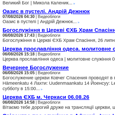
Великий Бог | Микола Каленик...
Оазис в пустелі. Андрій Дежнюк
07/08/2026 04:30
| Видеоблоги
Оазис в пустелі | Андрій Дежнюк...
Богослужіння в Церкві ЄХБ Храм Спасін
06/08/2026 17:43
| Видеоблоги
Богослужіння в Церкві ЄХБ Храм Спасіння, 26 липня
Церква прославління одеса. молитовне 
06/08/2026 15:18
| Видеоблоги
Церква прославління одеса | молитовне служіння 06
Вечернее Богослужение
06/08/2026 15:05
| Видеоблоги
Богослужение церкви Ковчег Спасения проводят в г
Hämeenkatu 4 Лахти: Uudenmaankatu 14 Йоенсуу: Lei
субботу в 15:00...
Церква ЄХБ м. Черкаси 06.08.26
06/08/2026 14:58
| Видеоблоги
Вітаємо тебе дорогий друже на трансляції церкви, щ