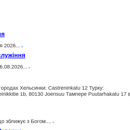
ня
 2026...
служіння
.08.2026...
ородах Хельсинки: Castreninkatu 12 Турку:
nikkitie 1b, 80130 Joensuu Тампере Puutarhakatu 17 
о зближує з Богом....