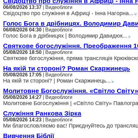
Свідоцтво про служіння в Африці - Інна 
06/08/2026 13:37
| Видеоблоги
Свідоцтво про служіння в Африці - Інна Нагорна...
Голос Бога в дрібницях. Володимир Дав
06/08/2026 04:30
| Видеоблоги
Голос Бога в дрібницях | Володимир Давидюк...
Святкове богослужіння. Преображення 1
05/08/2026 18:50
| Видеоблоги
Святкове богослужіння, пряма трансляція Крюківско
На якій ти стороні? Роман Скаржинець
05/08/2026 17:05
| Видеоблоги
На якій ти стороні? | Роман Скаржинець...
Молитовне Богослужіння. «Світло Світу
05/08/2026 14:27
| Видеоблоги
Молитовне Богослужіння | «Світло Світу» Павлоград
Служіння Ранкова Зірка
05/08/2026 14:23
| Видеоблоги
Ми благословляємо вас! Приєднуйтесь до трансляції,
Вивчення Біблії