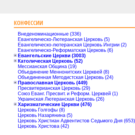
КОНФЕССИИ
Внеденоминационные (336)
Евангелическо-Лютеранская Церковь (5)
Евангелическо-лютеранская Церковь Ингрии (2)
Евангелическо-Реформатская Церковь (6)
Евангельские Церкви (3003)
Католическая Церковь (52)
Мессианская Община (19)
Объединение Меннонитских Церквей (8)
Объединенная Методистская Церковь (24)
Православная Церковь (449)
Пресвитерианская Церковь (29)
Союз Еванг. Пресвит. и Реформ. Церквей (1)
Украинская Лютеранская Церковь (26)
Харизматические Церкви (476)
Церковь Голгофы (8)
Церковь Назарянина (5)
Церковь Христиан Адвентистов Седьмого Дня (653)
Церковь Христова (42)