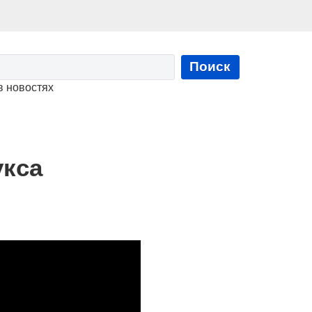
Поиск
в новостях
укса