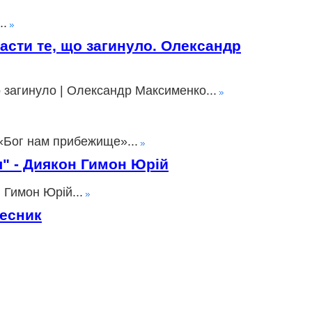
..
пасти те, що загинуло. Олександр
о загинуло | Олександр Максименко...
«Бог нам прибежище»...
ія" - Диякон Гимон Юрій
 Гимон Юрій...
лесник