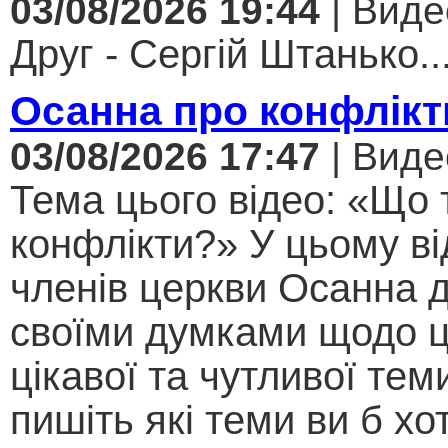
03/08/2026 19:44
| Виде
Друг - Сергій Штанько..
Осанна про конфлікт
03/08/2026 17:47
| Виде
Тема цього відео: «Що 
конфлікти?» У цьому ві
членів церкви Осанна д
своїми думками щодо ц
цікавої та чутливої теми .
пишіть які теми ви б хо