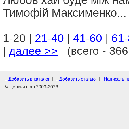
Любов хай буде між нам
Тимофій Максименко...
1-20 |
21-40
|
41-60
|
61-
|
далее >>
(всего - 366
Добавить в каталог
|
Добавить статью
|
Написать п
© Церкви.com 2003-2026