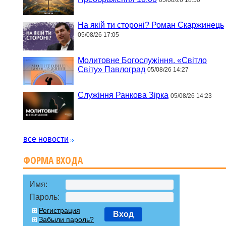
На якій ти стороні? Роман Скаржинець
05/08/26 17:05
Молитовне Богослужіння. «Світло
Світу» Павлоград
05/08/26 14:27
Служіння Ранкова Зірка
05/08/26 14:23
все новости
ФОРМА ВХОДА
Имя:
Пароль:
Регистрация
Вход
Забыли пароль?