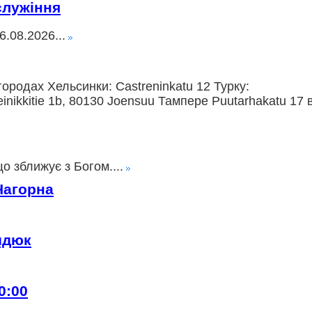
служіння
.08.2026...
ородах Хельсинки: Castreninkatu 12 Турку:
nikkitie 1b, 80130 Joensuu Тампере Puutarhakatu 17 
о зближує з Богом....
Нагорна
идюк
0:00