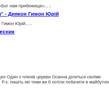
«Бог нам прибежище»...
ія" - Диякон Гимон Юрій
 Гимон Юрій...
лесник
део Один з членів церкви Осанна ділиться своїми
. P.s. пишіть які теми ви б хотіли побачити в майбутні