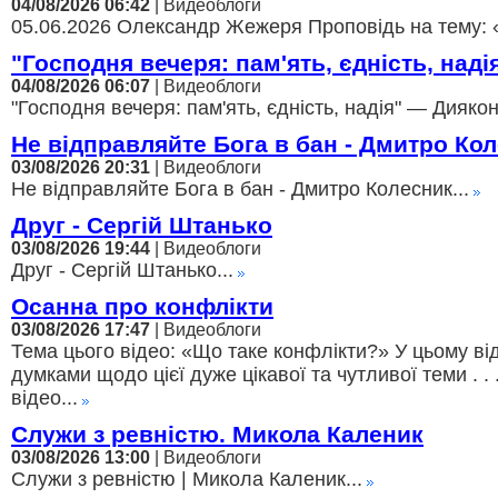
04/08/2026 06:42
| Видеоблоги
05.06.2026 Олександр Жежеря Проповідь на тему: 
"Господня вечеря: пам'ять, єдність, над
04/08/2026 06:07
| Видеоблоги
"Господня вечеря: пам'ять, єдність, надія" — Диякон
Не відправляйте Бога в бан - Дмитро Ко
03/08/2026 20:31
| Видеоблоги
Не відправляйте Бога в бан - Дмитро Колесник...
Друг - Сергій Штанько
03/08/2026 19:44
| Видеоблоги
Друг - Сергій Штанько...
Осанна про конфлікти
03/08/2026 17:47
| Видеоблоги
Тема цього відео: «Що таке конфлікти?» У цьому ві
думками щодо цієї дуже цікавої та чутливої теми . . 
відео...
Служи з ревністю. Микола Каленик
03/08/2026 13:00
| Видеоблоги
Служи з ревністю | Микола Каленик...