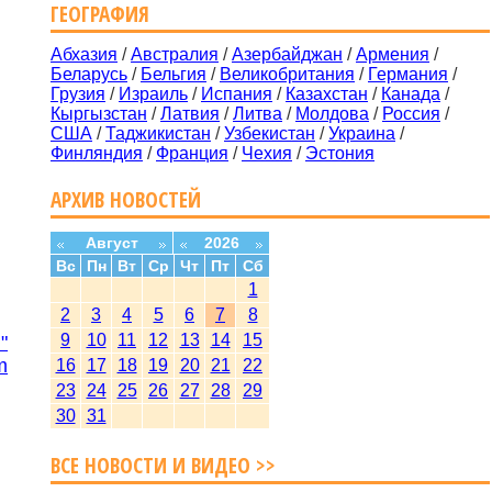
ГЕОГРАФИЯ
Абхазия
/
Австралия
/
Азербайджан
/
Армения
/
Беларусь
/
Бельгия
/
Великобритания
/
Германия
/
Грузия
/
Израиль
/
Испания
/
Казахстан
/
Канада
/
Кыргызстан
/
Латвия
/
Литва
/
Молдова
/
Россия
/
США
/
Таджикистан
/
Узбекистан
/
Украина
/
Финляндия
/
Франция
/
Чехия
/
Эстония
АРХИВ НОВОСТЕЙ
Август
2026
Вс
Пн
Вт
Ср
Чт
Пт
Сб
1
2
3
4
5
6
7
8
9
10
11
12
13
14
15
"
m
16
17
18
19
20
21
22
23
24
25
26
27
28
29
30
31
ВСЕ НОВОСТИ И ВИДЕО >>