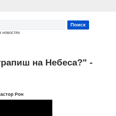
Поиск
в новостях
рапиш на Небеса?" -
пастор Рон