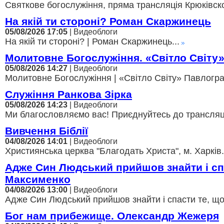
Святкове богослужіння, пряма трансляція Крюківско
На якій ти стороні? Роман Скаржинець
05/08/2026 17:05
| Видеоблоги
На якій ти стороні? | Роман Скаржинець...
Молитовне Богослужіння. «Світло Світу
05/08/2026 14:27
| Видеоблоги
Молитовне Богослужіння | «Світло Світу» Павлоград
Служіння Ранкова Зірка
05/08/2026 14:23
| Видеоблоги
Ми благословляємо вас! Приєднуйтесь до трансляції,
Вивчення Біблії
04/08/2026 14:01
| Видеоблоги
Християнська церква "Благодать Христа", м. Харків.
Адже Син Людський прийшов знайти і с
Максименко
04/08/2026 13:00
| Видеоблоги
Адже Син Людський прийшов знайти і спасти те, щ
Бог нам прибежище. Олександр Жежеря