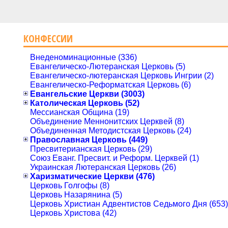
КОНФЕССИИ
Внеденоминационные (336)
Евангелическо-Лютеранская Церковь (5)
Евангелическо-лютеранская Церковь Ингрии (2)
Евангелическо-Реформатская Церковь (6)
Евангельские Церкви (3003)
Католическая Церковь (52)
Мессианская Община (19)
Объединение Меннонитских Церквей (8)
Объединенная Методистская Церковь (24)
Православная Церковь (449)
Пресвитерианская Церковь (29)
Союз Еванг. Пресвит. и Реформ. Церквей (1)
Украинская Лютеранская Церковь (26)
Харизматические Церкви (476)
Церковь Голгофы (8)
Церковь Назарянина (5)
Церковь Христиан Адвентистов Седьмого Дня (653)
Церковь Христова (42)