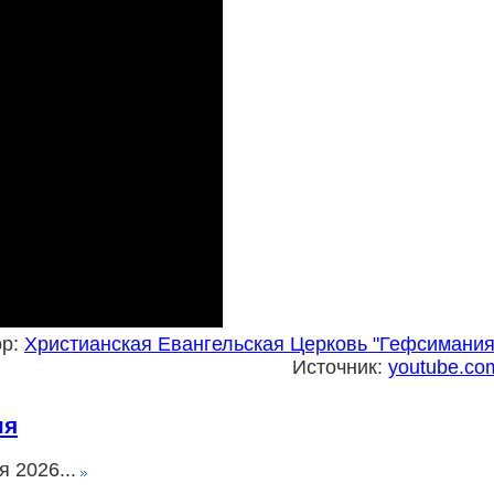
ор:
Христианская Евангельская Церковь "Гефсимания
Источник:
youtube.co
ня
 2026...