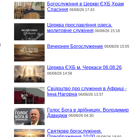
Богослужіння в Церкві ЄХБ Храм
Спасіння
06/08/26 17:43
Церква прославління одеса.
молитовне служіння
06/08/26 15:18
в
Вечернее Богослужение
06/08/26 15:05
Церква ЄХБ м. Черкаси 06.08.26
06/08/26 14:58
Свідоцтво про служіння в Африці -
Інна Нагорна
06/08/26 13:37
Голос Бога в дрібницях. Володимир
Давидюк
06/08/26 04:30
Святкове богослужіння.
Преображення 10:00
05/08/26 18:50