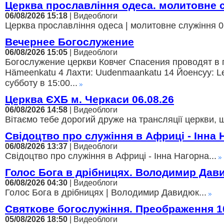
Церква прославління одеса. молитовне 
06/08/2026 15:18
| Видеоблоги
Церква прославління одеса | молитовне служіння 06
Вечернее Богослужение
06/08/2026 15:05
| Видеоблоги
Богослужение церкви Ковчег Спасения проводят в г
Hämeenkatu 4 Лахти: Uudenmaankatu 14 Йоенсуу: Lei
субботу в 15:00...
Церква ЄХБ м. Черкаси 06.08.26
06/08/2026 14:58
| Видеоблоги
Вітаємо тебе дорогий друже на трансляції церкви, щ
Свідоцтво про служіння в Африці - Інна 
06/08/2026 13:37
| Видеоблоги
Свідоцтво про служіння в Африці - Інна Нагорна...
Голос Бога в дрібницях. Володимир Дав
06/08/2026 04:30
| Видеоблоги
Голос Бога в дрібницях | Володимир Давидюк...
Святкове богослужіння. Преображення 1
05/08/2026 18:50
| Видеоблоги