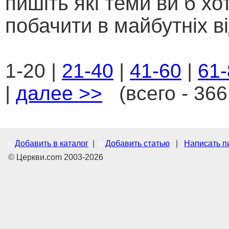
пишіть які теми ви б хо
побачити в майбутніх ві
1-20 |
21-40
|
41-60
|
61-
|
далее >>
(всего - 366
Добавить в каталог
|
Добавить статью
|
Написать п
© Церкви.com 2003-2026