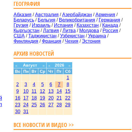
ГЕОГРАФИЯ
Абхазия
/
Австралия
/
Азербайджан
/
Армения
/
Беларусь
/
Бельгия
/
Великобритания
/
Германия
/
Грузия
/
Израиль
/
Испания
/
Казахстан
/
Канада
/
Кыргызстан
/
Латвия
/
Литва
/
Молдова
/
Россия
/
США
/
Таджикистан
/
Узбекистан
/
Украина
/
Финляндия
/
Франция
/
Чехия
/
Эстония
АРХИВ НОВОСТЕЙ
Август
2026
Вс
Пн
Вт
Ср
Чт
Пт
Сб
1
2
3
4
5
6
7
8
9
10
11
12
13
14
15
й
16
17
18
19
20
21
22
m
23
24
25
26
27
28
29
30
31
ВСЕ НОВОСТИ И ВИДЕО >>