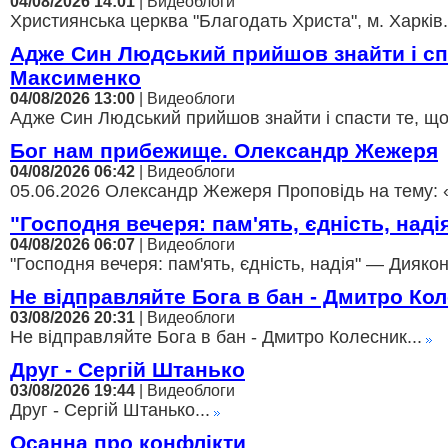
04/08/2026 14:01
| Видеоблоги
Християнська церква "Благодать Христа", м. Харків.
Адже Син Людський прийшов знайти і с
Максименко
04/08/2026 13:00
| Видеоблоги
Адже Син Людський прийшов знайти і спасти те, щ
Бог нам прибежище. Олександр Жежеря
04/08/2026 06:42
| Видеоблоги
05.06.2026 Олександр Жежеря Проповідь на тему: 
"Господня вечеря: пам'ять, єдність, над
04/08/2026 06:07
| Видеоблоги
"Господня вечеря: пам'ять, єдність, надія" — Диякон
Не відправляйте Бога в бан - Дмитро Ко
03/08/2026 20:31
| Видеоблоги
Не відправляйте Бога в бан - Дмитро Колесник...
Друг - Сергій Штанько
03/08/2026 19:44
| Видеоблоги
Друг - Сергій Штанько...
Осанна про конфлікти