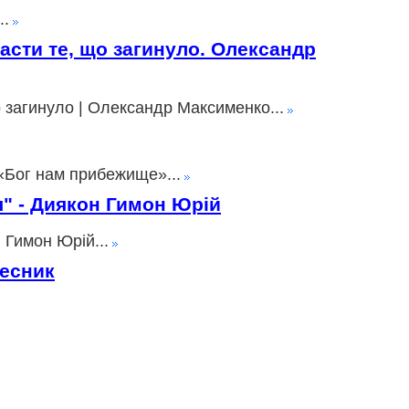
..
пасти те, що загинуло. Олександр
о загинуло | Олександр Максименко...
«Бог нам прибежище»...
ія" - Диякон Гимон Юрій
 Гимон Юрій...
лесник