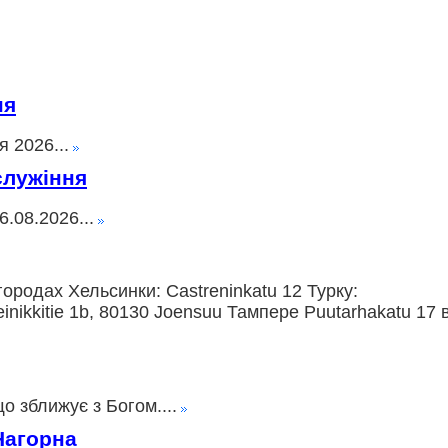
ня
 2026...
служіння
.08.2026...
ородах Хельсинки: Castreninkatu 12 Турку:
nikkitie 1b, 80130 Joensuu Тампере Puutarhakatu 17 
о зближує з Богом....
Нагорна