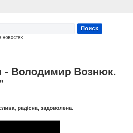
Поиск
в новостях
 - Володимир Вознюк.
"
ива, радісна, задоволена.