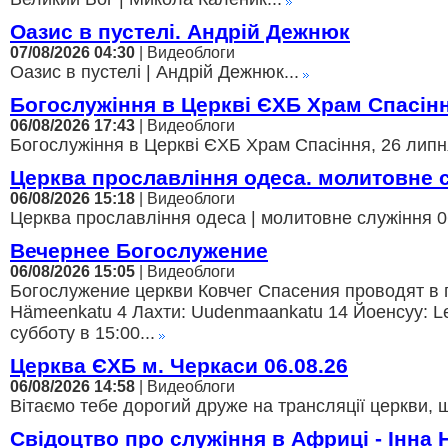
Оазис в пустелі. Андрій Дежнюк
07/08/2026 04:30
| Видеоблоги
Оазис в пустелі | Андрій Дежнюк...
Богослужіння в Церкві ЄХБ Храм Спасін
06/08/2026 17:43
| Видеоблоги
Богослужіння в Церкві ЄХБ Храм Спасіння, 26 липня
Церква прославління одеса. молитовне 
06/08/2026 15:18
| Видеоблоги
Церква прославління одеса | молитовне служіння 06
Вечернее Богослужение
06/08/2026 15:05
| Видеоблоги
Богослужение церкви Ковчег Спасения проводят в г
Hämeenkatu 4 Лахти: Uudenmaankatu 14 Йоенсуу: Lei
субботу в 15:00...
Церква ЄХБ м. Черкаси 06.08.26
06/08/2026 14:58
| Видеоблоги
Вітаємо тебе дорогий друже на трансляції церкви, щ
Свідоцтво про служіння в Африці - Інна 