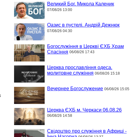
Великий Бог. Микола Каленик
07/08/26 13:00
Оазис в пустелі. Андрій Дежнюк
07/08/26 04:30
Богослужіння в Церкві ЄХБ Храм
Спасіння
06/08/26 17:43
Церква прославління одеса.
молитовне служіння
06/08/26 15:18
Вечернее Богослужение
06/08/26 15:05
в
Церква ЄХБ м. Черкаси 06.08.26
06/08/26 14:58
Свідоцтво про служіння в Африці -
Інна Нагорна
06/08/26 13:37