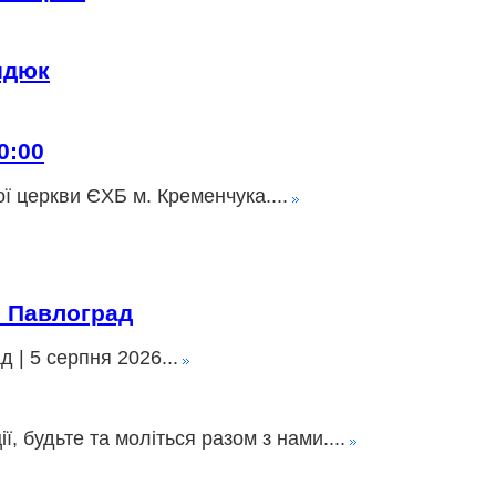
идюк
0:00
ї церкви ЄХБ м. Кременчука....
» Павлоград
 | 5 серпня 2026...
 будьте та моліться разом з нами....