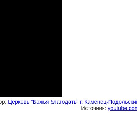
ор:
Церковь "Божья благодать" г. Каменец-Подольски
Источник:
youtube.co