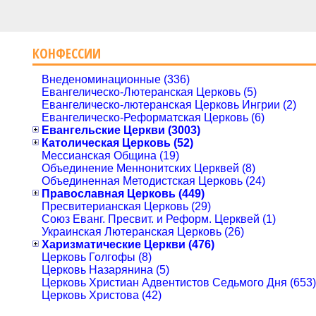
КОНФЕССИИ
Внеденоминационные (336)
Евангелическо-Лютеранская Церковь (5)
Евангелическо-лютеранская Церковь Ингрии (2)
Евангелическо-Реформатская Церковь (6)
Евангельские Церкви (3003)
Католическая Церковь (52)
Мессианская Община (19)
Объединение Меннонитских Церквей (8)
Объединенная Методистская Церковь (24)
Православная Церковь (449)
Пресвитерианская Церковь (29)
Союз Еванг. Пресвит. и Реформ. Церквей (1)
Украинская Лютеранская Церковь (26)
Харизматические Церкви (476)
Церковь Голгофы (8)
Церковь Назарянина (5)
Церковь Христиан Адвентистов Седьмого Дня (653)
Церковь Христова (42)