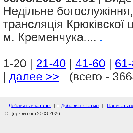
Недільне богослужіння
трансляція Крюківскої
м. Кременчука....
1-20 |
21-40
|
41-60
|
61-
|
далее >>
(всего - 366
Добавить в каталог
|
Добавить статью
|
Написать п
© Церкви.com 2003-2026