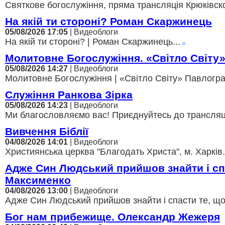
Святкове богослужіння, пряма трансляція Крюківско
На якій ти стороні? Роман Скаржинець
05/08/2026 17:05
| Видеоблоги
На якій ти стороні? | Роман Скаржинець...
Молитовне Богослужіння. «Світло Світу
05/08/2026 14:27
| Видеоблоги
Молитовне Богослужіння | «Світло Світу» Павлоград
Служіння Ранкова Зірка
05/08/2026 14:23
| Видеоблоги
Ми благословляємо вас! Приєднуйтесь до трансляції,
Вивчення Біблії
04/08/2026 14:01
| Видеоблоги
Християнська церква "Благодать Христа", м. Харків.
Адже Син Людський прийшов знайти і с
Максименко
04/08/2026 13:00
| Видеоблоги
Адже Син Людський прийшов знайти і спасти те, щ
Бог нам прибежище. Олександр Жежеря