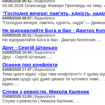
04/08/2026 06:42
| Видеоблоги
05.06.2026 Олександр Жежеря Проповідь на тему: 
"Господня вечеря: пам'ять, єдність, над
04/08/2026 06:07
| Видеоблоги
"Господня вечеря: пам'ять, єдність, надія" — Диякон
Не відправляйте Бога в бан - Дмитро Ко
03/08/2026 20:31
| Видеоблоги
Не відправляйте Бога в бан - Дмитро Колесник...
Друг - Сергій Штанько
03/08/2026 19:44
| Видеоблоги
Друг - Сергій Штанько...
Осанна про конфлікти
03/08/2026 17:47
| Видеоблоги
Тема цього відео: «Що таке конфлікти?» У цьому ві
думками щодо цієї дуже цікавої та чутливої теми . . 
відео...
Служи з ревністю. Микола Каленик
03/08/2026 13:00
| Видеоблоги
Служи з ревністю | Микола Каленик...