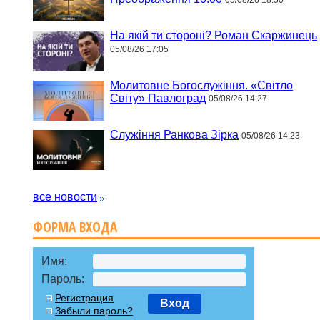
На якій ти стороні? Роман Скаржинець
05/08/26 17:05
Молитовне Богослужіння. «Світло
Світу» Павлоград
05/08/26 14:27
Служіння Ранкова Зірка
05/08/26 14:23
все новости
ФОРМА ВХОДА
Имя:
Пароль:
Регистрация
Вход
Забыли пароль?