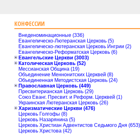
КОНФЕССИИ
Внеденоминационные (336)
Евангелическо-Лютеранская Церковь (5)
Евангелическо-лютеранская Церковь Ингрии (2)
Евангелическо-Реформатская Церковь (6)
Евангельские Церкви (3003)
Католическая Церковь (52)
Мессианская Община (19)
Объединение Меннонитских Церквей (8)
Объединенная Методистская Церковь (24)
Православная Церковь (449)
Пресвитерианская Церковь (29)
Союз Еванг. Пресвит. и Реформ. Церквей (1)
Украинская Лютеранская Церковь (26)
Харизматические Церкви (476)
Церковь Голгофы (8)
Церковь Назарянина (5)
Церковь Христиан Адвентистов Седьмого Дня (653)
Церковь Христова (42)