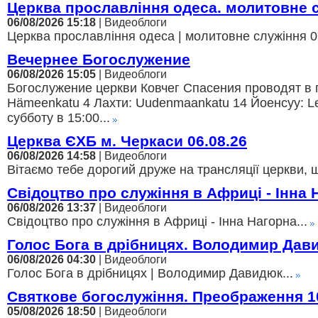
Церква прославління одеса. молитовне 
06/08/2026 15:18
| Видеоблоги
Церква прославління одеса | молитовне служіння 06
Вечернее Богослужение
06/08/2026 15:05
| Видеоблоги
Богослужение церкви Ковчег Спасения проводят в г
Hämeenkatu 4 Лахти: Uudenmaankatu 14 Йоенсуу: Lei
субботу в 15:00...
Церква ЄХБ м. Черкаси 06.08.26
06/08/2026 14:58
| Видеоблоги
Вітаємо тебе дорогий друже на трансляції церкви, щ
Свідоцтво про служіння в Африці - Інна 
06/08/2026 13:37
| Видеоблоги
Свідоцтво про служіння в Африці - Інна Нагорна...
Голос Бога в дрібницях. Володимир Дав
06/08/2026 04:30
| Видеоблоги
Голос Бога в дрібницях | Володимир Давидюк...
Святкове богослужіння. Преображення 1
05/08/2026 18:50
| Видеоблоги