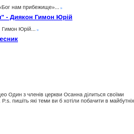
«Бог нам прибежище»...
ія" - Диякон Гимон Юрій
 Гимон Юрій...
лесник
део Один з членів церкви Осанна ділиться своїми
. P.s. пишіть які теми ви б хотіли побачити в майбутні