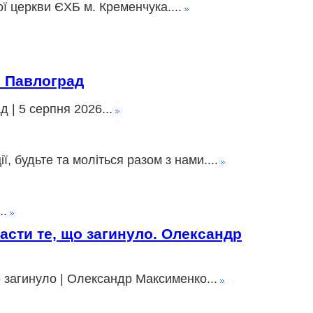
ї церкви ЄХБ м. Кременчука....
» Павлоград
 | 5 серпня 2026...
 будьте та моліться разом з нами....
..
пасти те, що загинуло. Олександр
о загинуло | Олександр Максименко...