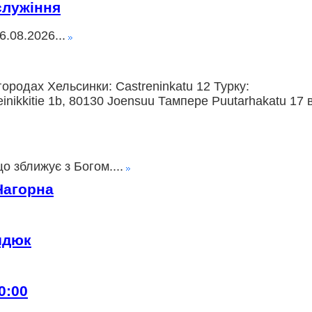
служіння
.08.2026...
ородах Хельсинки: Castreninkatu 12 Турку:
nikkitie 1b, 80130 Joensuu Тампере Puutarhakatu 17 
о зближує з Богом....
Нагорна
идюк
0:00