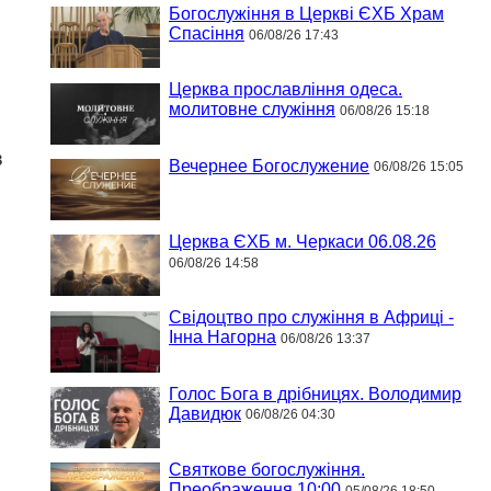
Богослужіння в Церкві ЄХБ Храм
Спасіння
06/08/26 17:43
Церква прославління одеса.
молитовне служіння
06/08/26 15:18
в
Вечернее Богослужение
06/08/26 15:05
Церква ЄХБ м. Черкаси 06.08.26
06/08/26 14:58
Свідоцтво про служіння в Африці -
Інна Нагорна
06/08/26 13:37
Голос Бога в дрібницях. Володимир
Давидюк
06/08/26 04:30
Святкове богослужіння.
Преображення 10:00
05/08/26 18:50