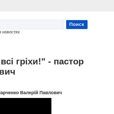
Поиск
в новостях
всі гріхи!" - пастор
ович
 Марченко Валерій Павлович