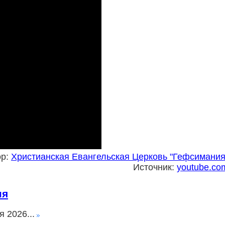
ор:
Христианская Евангельская Церковь "Гефсимания
Источник:
youtube.co
ня
 2026...