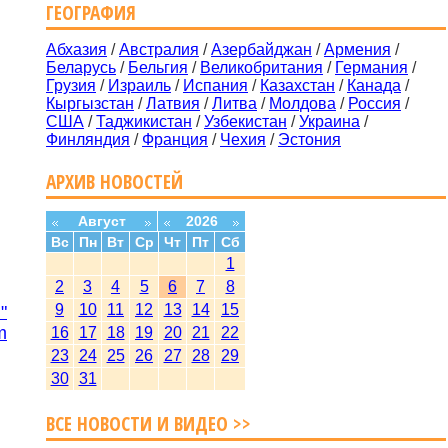
ГЕОГРАФИЯ
Абхазия
/
Австралия
/
Азербайджан
/
Армения
/
Беларусь
/
Бельгия
/
Великобритания
/
Германия
/
Грузия
/
Израиль
/
Испания
/
Казахстан
/
Канада
/
Кыргызстан
/
Латвия
/
Литва
/
Молдова
/
Россия
/
США
/
Таджикистан
/
Узбекистан
/
Украина
/
Финляндия
/
Франция
/
Чехия
/
Эстония
АРХИВ НОВОСТЕЙ
Август
2026
Вс
Пн
Вт
Ср
Чт
Пт
Сб
1
2
3
4
5
6
7
8
9
10
11
12
13
14
15
"
m
16
17
18
19
20
21
22
23
24
25
26
27
28
29
30
31
ВСЕ НОВОСТИ И ВИДЕО >>