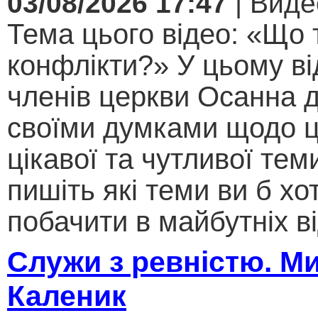
03/08/2026 17:47
| Виде
Тема цього відео: «Що 
конфлікти?» У цьому ві
членів церкви Осанна д
своїми думками щодо ц
цікавої та чутливої теми .
пишіть які теми ви б хо
побачити в майбутніх ві
Служи з ревністю. М
Каленик