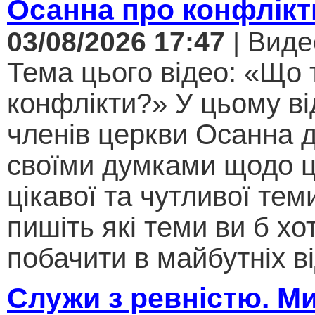
Осанна про конфлікт
03/08/2026 17:47
| Виде
Тема цього відео: «Що 
конфлікти?» У цьому ві
членів церкви Осанна д
своїми думками щодо ц
цікавої та чутливої теми .
пишіть які теми ви б хо
побачити в майбутніх ві
Служи з ревністю. М