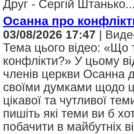
Друг - Сергій Штанько..
Осанна про конфлікт
03/08/2026 17:47
| Виде
Тема цього відео: «Що 
конфлікти?» У цьому ві
членів церкви Осанна д
своїми думками щодо ц
цікавої та чутливої теми .
пишіть які теми ви б хо
побачити в майбутніх ві