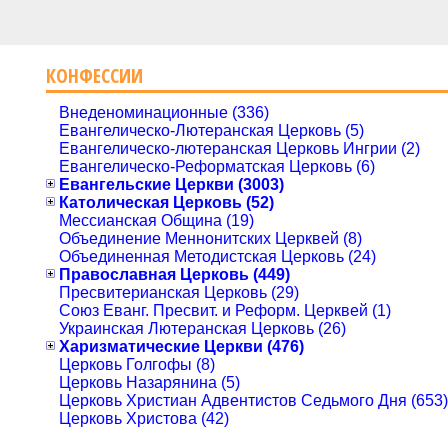
КОНФЕССИИ
Внеденоминационные (336)
Евангелическо-Лютеранская Церковь (5)
Евангелическо-лютеранская Церковь Ингрии (2)
Евангелическо-Реформатская Церковь (6)
Евангельские Церкви (3003)
Католическая Церковь (52)
Мессианская Община (19)
Объединение Меннонитских Церквей (8)
Объединенная Методистская Церковь (24)
Православная Церковь (449)
Пресвитерианская Церковь (29)
Союз Еванг. Пресвит. и Реформ. Церквей (1)
Украинская Лютеранская Церковь (26)
Харизматические Церкви (476)
Церковь Голгофы (8)
Церковь Назарянина (5)
Церковь Христиан Адвентистов Седьмого Дня (653)
Церковь Христова (42)