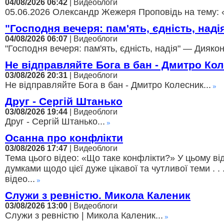
04/08/2026 06:42
| Видеоблоги
05.06.2026 Олександр Жежеря Проповідь на тему: 
"Господня вечеря: пам'ять, єдність, над
04/08/2026 06:07
| Видеоблоги
"Господня вечеря: пам'ять, єдність, надія" — Диякон
Не відправляйте Бога в бан - Дмитро Ко
03/08/2026 20:31
| Видеоблоги
Не відправляйте Бога в бан - Дмитро Колесник...
Друг - Сергій Штанько
03/08/2026 19:44
| Видеоблоги
Друг - Сергій Штанько...
Осанна про конфлікти
03/08/2026 17:47
| Видеоблоги
Тема цього відео: «Що таке конфлікти?» У цьому ві
думками щодо цієї дуже цікавої та чутливої теми . . 
відео...
Служи з ревністю. Микола Каленик
03/08/2026 13:00
| Видеоблоги
Служи з ревністю | Микола Каленик...