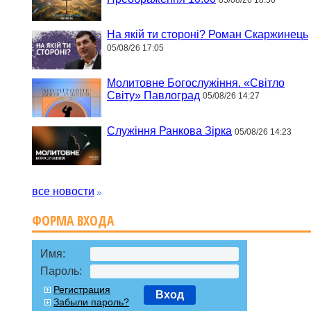
На якій ти стороні? Роман Скаржинець
05/08/26 17:05
Молитовне Богослужіння. «Світло
Світу» Павлоград
05/08/26 14:27
Служіння Ранкова Зірка
05/08/26 14:23
все новости
ФОРМА ВХОДА
Имя:
Пароль:
Регистрация
Вход
Забыли пароль?