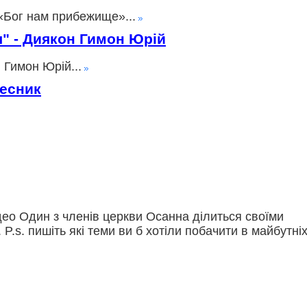
«Бог нам прибежище»...
ія" - Диякон Гимон Юрій
 Гимон Юрій...
лесник
део Один з членів церкви Осанна ділиться своїми
. P.s. пишіть які теми ви б хотіли побачити в майбутні