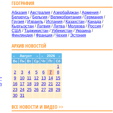
ГЕОГРАФИЯ
Абхазия
/
Австралия
/
Азербайджан
/
Армения
/
Беларусь
/
Бельгия
/
Великобритания
/
Германия
/
Грузия
/
Израиль
/
Испания
/
Казахстан
/
Канада
/
Кыргызстан
/
Латвия
/
Литва
/
Молдова
/
Россия
/
США
/
Таджикистан
/
Узбекистан
/
Украина
/
Финляндия
/
Франция
/
Чехия
/
Эстония
АРХИВ НОВОСТЕЙ
Август
2026
Вс
Пн
Вт
Ср
Чт
Пт
Сб
1
2
3
4
5
6
7
8
9
10
11
12
13
14
15
"
m
16
17
18
19
20
21
22
23
24
25
26
27
28
29
30
31
ВСЕ НОВОСТИ И ВИДЕО >>