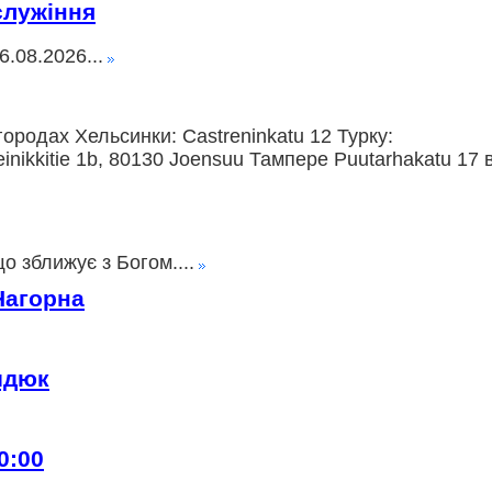
служіння
.08.2026...
ородах Хельсинки: Castreninkatu 12 Турку:
nikkitie 1b, 80130 Joensuu Тампере Puutarhakatu 17 
о зближує з Богом....
Нагорна
идюк
0:00