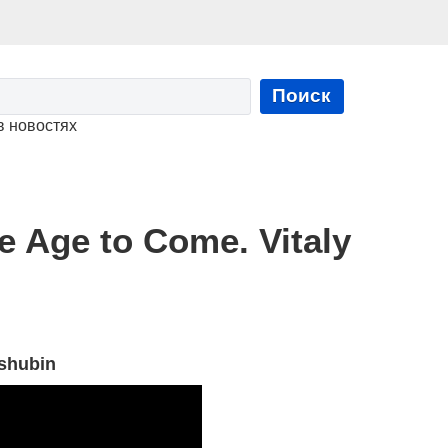
Поиск
в новостях
e Age to Come. Vitaly
ashubin