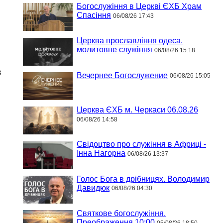
Богослужіння в Церкві ЄХБ Храм
Спасіння
06/08/26 17:43
Церква прославління одеса.
молитовне служіння
06/08/26 15:18
в
Вечернее Богослужение
06/08/26 15:05
Церква ЄХБ м. Черкаси 06.08.26
06/08/26 14:58
Свідоцтво про служіння в Африці -
Інна Нагорна
06/08/26 13:37
Голос Бога в дрібницях. Володимир
Давидюк
06/08/26 04:30
Святкове богослужіння.
Преображення 10:00
05/08/26 18:50