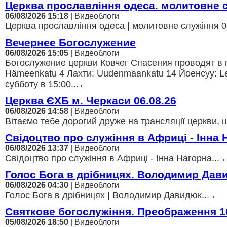
Церква прославління одеса. молитовне 
06/08/2026 15:18
| Видеоблоги
Церква прославління одеса | молитовне служіння 06
Вечернее Богослужение
06/08/2026 15:05
| Видеоблоги
Богослужение церкви Ковчег Спасения проводят в г
Hämeenkatu 4 Лахти: Uudenmaankatu 14 Йоенсуу: Lei
субботу в 15:00...
Церква ЄХБ м. Черкаси 06.08.26
06/08/2026 14:58
| Видеоблоги
Вітаємо тебе дорогий друже на трансляції церкви, щ
Свідоцтво про служіння в Африці - Інна 
06/08/2026 13:37
| Видеоблоги
Свідоцтво про служіння в Африці - Інна Нагорна...
Голос Бога в дрібницях. Володимир Дав
06/08/2026 04:30
| Видеоблоги
Голос Бога в дрібницях | Володимир Давидюк...
Святкове богослужіння. Преображення 1
05/08/2026 18:50
| Видеоблоги