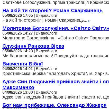
Святкове богослужіння, пряма трансляція Крюківско
На якій ти стороні? Роман Скаржинець
05/08/2026 17:05
| Видеоблоги
На якій ти стороні? | Роман Скаржинець...
Молитовне Богослужіння. «Світло Світу
05/08/2026 14:27
| Видеоблоги
Молитовне Богослужіння | «Світло Світу» Павлоград
Служіння Ранкова Зірка
05/08/2026 14:23
| Видеоблоги
Ми благословляємо вас! Приєднуйтесь до трансляції,
Вивчення Біблії
04/08/2026 14:01
| Видеоблоги
Християнська церква "Благодать Христа", м. Харків.
Адже Син Людський прийшов знайти і с
Максименко
04/08/2026 13:00
| Видеоблоги
Адже Син Людський прийшов знайти і спасти те, щ
Бог нам прибежище. Олександр Жежеря