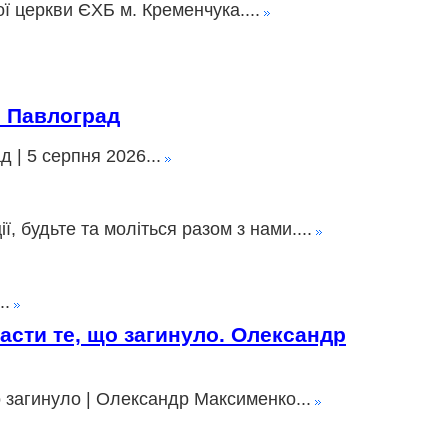
ї церкви ЄХБ м. Кременчука....
» Павлоград
 | 5 серпня 2026...
 будьте та моліться разом з нами....
..
пасти те, що загинуло. Олександр
о загинуло | Олександр Максименко...