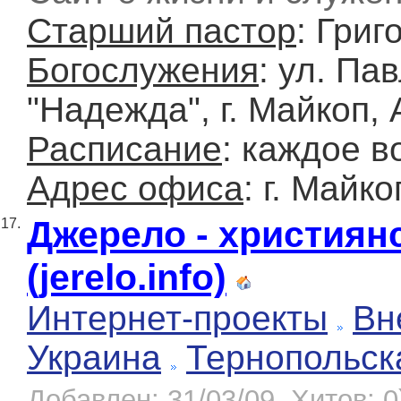
Старший пастор
: Григ
Богослужения
: ул. Па
"Надежда", г. Майкоп,
Расписание
: каждое в
Адрес офиса
: г. Майк
Джерело - християн
17.
(jerelo.info)
Интернет-проекты
Вн
Украина
Тернопольск
Добавлен: 31/03/09, Хитов: 0