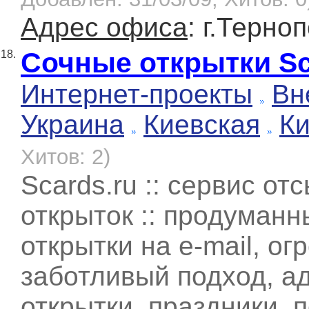
Адрес офиса
: г.Терно
Сочные открытки Sc
18.
Интернет-проекты
Вн
Украина
Киевская
К
Хитов: 2)
Scards.ru :: сервис от
открыток :: продуманн
открытки на e-mail, о
заботливый подход, а
открытки, праздники, 