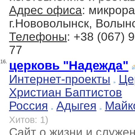
Адрес офиса
: микрор
г.Нововолынск, Волынс
Телефоны
: +38 (067) 
77
церковь "Надежда"
16.
Интернет-проекты
Це
Христиан Баптистов
Россия
Адыгея
Майк
Хитов: 1)
Сайт о жизни и служе