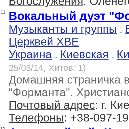
Богослужения
: Оленег
Вокальный дуэт "Ф
11.
Музыканты и группы
Церквей ХВЕ
Украина
Киевская
К
25/03/14, Хитов: 1)
Домашняя страничка в
"Форманта". Христианс
Почтовый адрес
: г. К
Телефоны
: +38-097-1
12.