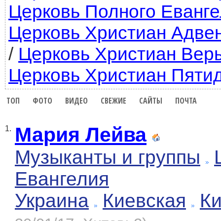
Церковь Полного Еванг
Церковь Христиан Адве
/
Церковь Христиан Вер
Церковь Христиан Пяти
ТОП
ФОТО
ВИДЕО
СВЕЖИЕ
САЙТЫ
ПОЧТА
Мария Лейва
1.
Музыканты и группы
Евангелия
Украина
Киевская
К