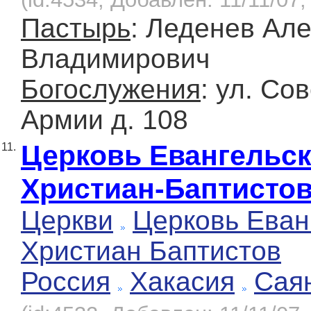
Пастырь
: Леденев Ал
Владимирович
Богослужения
: ул. Со
Армии д. 108
Церковь Евангельс
11.
Христиан-Баптисто
Церкви
Церковь Еван
Христиан Баптистов
Россия
Хакасия
Сая