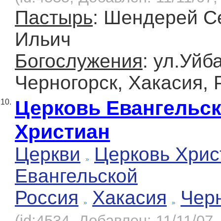
Пастырь
: Шендерей С
Ильич
Богослужения
: ул.Уйб
Черногорск, Хакасия, 
Церковь Евангельс
10.
Христиан
Церкви
Церковь Хрис
Евангельской
Россия
Хакасия
Чер
(id:4534, Добавлен: 11/11/07,