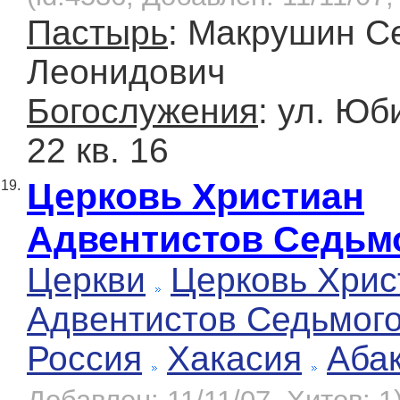
Пастырь
: Макрушин С
Леонидович
Богослужения
: ул. Юб
22 кв. 16
Церковь Христиан
19.
Адвентистов Седьм
Церкви
Церковь Хрис
Адвентистов Седьмог
Россия
Хакасия
Аба