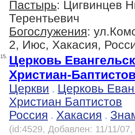
Пастырь
: Цигвинцев 
Терентьевич
Богослужения
: ул.Ком
2, Июс, Хакасия, Росс
Церковь Евангельс
15.
Христиан-Баптисто
Церкви
Церковь Еван
Христиан Баптистов
Россия
Хакасия
Зна
(id:4529, Добавлен: 11/11/07,