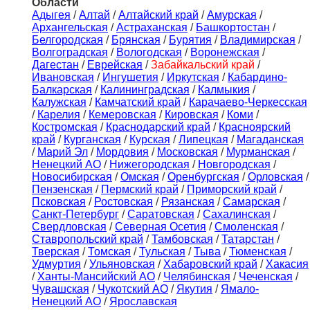
Области
Адыгея
/
Алтай
/
Алтайский край
/
Амурская
/
Архангельская
/
Астраханская
/
Башкортостан
/
Белгородская
/
Брянская
/
Бурятия
/
Владимирская
/
Волгоградская
/
Вологодская
/
Воронежская
/
Дагестан
/
Еврейская
/
Забайкальский край
/
Ивановская
/
Ингушетия
/
Иркутская
/
Кабардино-
Балкарская
/
Калининградская
/
Калмыкия
/
Калужская
/
Камчатский край
/
Карачаево-Черкесская
/
Карелия
/
Кемеровская
/
Кировская
/
Коми
/
Костромская
/
Краснодарский край
/
Красноярский
край
/
Курганская
/
Курская
/
Липецкая
/
Магаданская
/
Марий Эл
/
Мордовия
/
Московская
/
Мурманская
/
Ненецкий АО
/
Нижегородская
/
Новгородская
/
Новосибирская
/
Омская
/
Оренбургская
/
Орловская
/
Пензенская
/
Пермский край
/
Приморский край
/
Псковская
/
Ростовская
/
Рязанская
/
Самарская
/
Санкт-Петербург
/
Саратовская
/
Сахалинская
/
Свердловская
/
Северная Осетия
/
Смоленская
/
Ставропольский край
/
Тамбовская
/
Татарстан
/
Тверская
/
Томская
/
Тульская
/
Тыва
/
Тюменская
/
Удмуртия
/
Ульяновская
/
Хабаровский край
/
Хакасия
/
Ханты-Мансийский АО
/
Челябинская
/
Чеченская
/
Чувашская
/
Чукотский АО
/
Якутия
/
Ямало-
Ненецкий АО
/
Ярославская