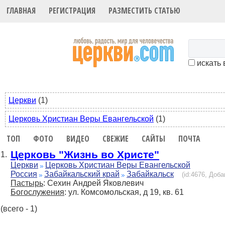
ГЛАВНАЯ
РЕГИСТРАЦИЯ
РАЗМЕСТИТЬ СТАТЬЮ
искать 
Церкви
(1)
Церковь Христиан Веры Евангельской
(1)
ТОП
ФОТО
ВИДЕО
СВЕЖИЕ
САЙТЫ
ПОЧТА
Церковь "Жизнь во Христе"
1.
Церкви
Церковь Христиан Веры Евангельской
Россия
Забайкальский край
Забайкальск
(id:4676, Доба
Пастырь
: Сехин Андрей Яковлевич
Богослужения
: ул. Комсомольская, д 19, кв. 61
(всего - 1)