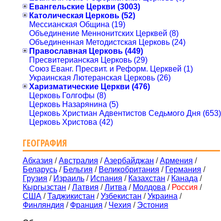
Евангельские Церкви (3003)
Католическая Церковь (52)
Мессианская Община (19)
Объединение Меннонитских Церквей (8)
Объединенная Методистская Церковь (24)
Православная Церковь (449)
Пресвитерианская Церковь (29)
Союз Еванг. Пресвит. и Реформ. Церквей (1)
Украинская Лютеранская Церковь (26)
Харизматические Церкви (476)
Церковь Голгофы (8)
Церковь Назарянина (5)
Церковь Христиан Адвентистов Седьмого Дня (653)
Церковь Христова (42)
ГЕОГРАФИЯ
Абхазия
/
Австралия
/
Азербайджан
/
Армения
/
Беларусь
/
Бельгия
/
Великобритания
/
Германия
/
Грузия
/
Израиль
/
Испания
/
Казахстан
/
Канада
/
Кыргызстан
/
Латвия
/
Литва
/
Молдова
/
Россия
/
США
/
Таджикистан
/
Узбекистан
/
Украина
/
Финляндия
/
Франция
/
Чехия
/
Эстония