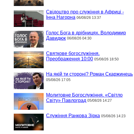
Свідоцтво про служіння в Африці -
Інна Нагорна
06/08/26 13:37
Голос Бога в дрібницях. Володимир
Давидюк
06/08/26 04:30
Святкове богослужіння.
Преображення 10:00
05/08/26 18:50
На якій ти стороні? Роман Скаржинець
05/08/26 17:05
Молитовне Богослужіння. «Світло
Світу» Павлоград
05/08/26 14:27
Служіння Ранкова Зірка
05/08/26 14:23