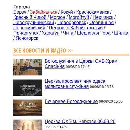
Города
Борзя
/
Забайкальск
/
Кокуй
/
Краснокаменск
/
Красный Чикой
/
Могзон
/
Могойтуй
/
Нерчинск
/
Новокручининский
/
Новоорловск
/
Оловянная
/
Первомайский
/
Петровск-Забайкальский
/
Приаргунск
/
Харагун
/
Чита
/
Шерловая Гора
/
Шилка
/
Ясногорск
ВСЕ НОВОСТИ И ВИДЕО >>
Богослужіння в Церкві ЄХБ Храм
Спасіння
06/08/26 17:43
Церква прославління одеса.
молитовне служіння
06/08/26 15:18
Вечернее Богослужение
06/08/26 15:05
Церква ЄХБ м. Черкаси 06.08.26
06/08/26 14:58