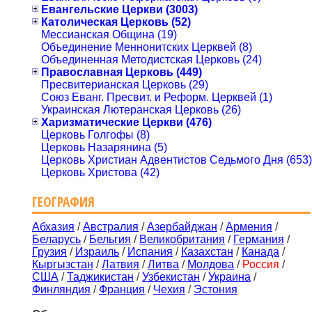
Евангельские Церкви (3003)
Католическая Церковь (52)
Мессианская Община (19)
Объединение Меннонитских Церквей (8)
Объединенная Методистская Церковь (24)
Православная Церковь (449)
Пресвитерианская Церковь (29)
Союз Еванг. Пресвит. и Реформ. Церквей (1)
Украинская Лютеранская Церковь (26)
Харизматические Церкви (476)
Церковь Голгофы (8)
Церковь Назарянина (5)
Церковь Христиан Адвентистов Седьмого Дня (653)
Церковь Христова (42)
ГЕОГРАФИЯ
Абхазия
/
Австралия
/
Азербайджан
/
Армения
/
Беларусь
/
Бельгия
/
Великобритания
/
Германия
/
Грузия
/
Израиль
/
Испания
/
Казахстан
/
Канада
/
Кыргызстан
/
Латвия
/
Литва
/
Молдова
/
Россия
/
США
/
Таджикистан
/
Узбекистан
/
Украина
/
Финляндия
/
Франция
/
Чехия
/
Эстония