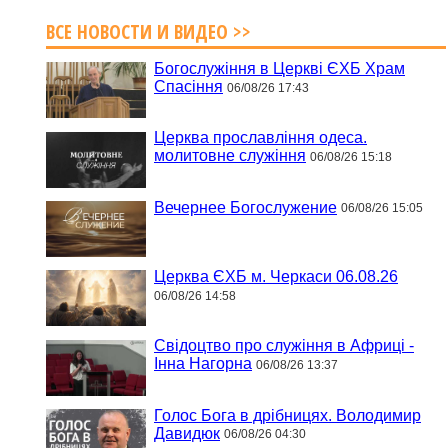
ВСЕ НОВОСТИ И ВИДЕО >>
Богослужіння в Церкві ЄХБ Храм
Спасіння
06/08/26 17:43
Церква прославління одеса.
молитовне служіння
06/08/26 15:18
Вечернее Богослужение
06/08/26 15:05
Церква ЄХБ м. Черкаси 06.08.26
06/08/26 14:58
Свідоцтво про служіння в Африці -
Інна Нагорна
06/08/26 13:37
Голос Бога в дрібницях. Володимир
Давидюк
06/08/26 04:30