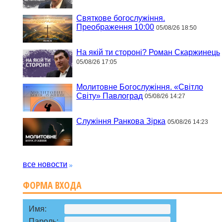
Святкове богослужіння.
Преображення 10:00
05/08/26 18:50
На якій ти стороні? Роман Скаржинець
05/08/26 17:05
Молитовне Богослужіння. «Світло
Світу» Павлоград
05/08/26 14:27
Служіння Ранкова Зірка
05/08/26 14:23
все новости
ФОРМА ВХОДА
Имя:
Пароль: