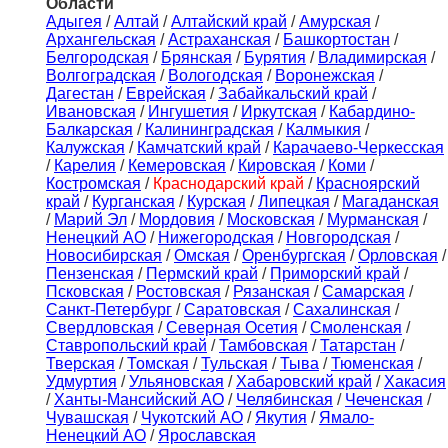
Области
Адыгея
/
Алтай
/
Алтайский край
/
Амурская
/
Архангельская
/
Астраханская
/
Башкортостан
/
Белгородская
/
Брянская
/
Бурятия
/
Владимирская
/
Волгоградская
/
Вологодская
/
Воронежская
/
Дагестан
/
Еврейская
/
Забайкальский край
/
Ивановская
/
Ингушетия
/
Иркутская
/
Кабардино-
Балкарская
/
Калининградская
/
Калмыкия
/
Калужская
/
Камчатский край
/
Карачаево-Черкесская
/
Карелия
/
Кемеровская
/
Кировская
/
Коми
/
Костромская
/
Краснодарский край
/
Красноярский
край
/
Курганская
/
Курская
/
Липецкая
/
Магаданская
/
Марий Эл
/
Мордовия
/
Московская
/
Мурманская
/
Ненецкий АО
/
Нижегородская
/
Новгородская
/
Новосибирская
/
Омская
/
Оренбургская
/
Орловская
/
Пензенская
/
Пермский край
/
Приморский край
/
Псковская
/
Ростовская
/
Рязанская
/
Самарская
/
Санкт-Петербург
/
Саратовская
/
Сахалинская
/
Свердловская
/
Северная Осетия
/
Смоленская
/
Ставропольский край
/
Тамбовская
/
Татарстан
/
Тверская
/
Томская
/
Тульская
/
Тыва
/
Тюменская
/
Удмуртия
/
Ульяновская
/
Хабаровский край
/
Хакасия
/
Ханты-Мансийский АО
/
Челябинская
/
Чеченская
/
Чувашская
/
Чукотский АО
/
Якутия
/
Ямало-
Ненецкий АО
/
Ярославская