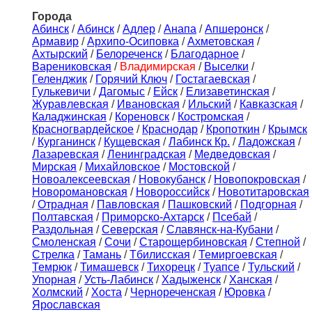
Города
Aбинск
/
Абинск
/
Адлер
/
Анапа
/
Апшеронск
/
Армавир
/
Архипо-Осиповка
/
Ахметовская
/
Ахтырский
/
Белореченск
/
Благодарное
/
Варениковская
/
Владимирская
/
Выселки
/
Геленджик
/
Горячий Ключ
/
Гостагаевская
/
Гулькевичи
/
Дагомыс
/
Ейск
/
Елизаветинская
/
Журавлевская
/
Ивановская
/
Ильский
/
Кавказская
/
Каладжинская
/
Кореновск
/
Костромская
/
Красногвардейское
/
Краснодар
/
Кропоткин
/
Крымск
/
Курганинск
/
Кущевская
/
Лабинск Кр.
/
Ладожская
/
Лазаревская
/
Ленинградская
/
Медведовская
/
Мирская
/
Михайловское
/
Мостовской
/
Новоалексеевская
/
Новокубанск
/
Новопокровская
/
Новоромановская
/
Новороссийск
/
Новотитаровская
/
Отрадная
/
Павловская
/
Пашковский
/
Подгорная
/
Полтавская
/
Приморско-Ахтарск
/
Псебай
/
Раздольная
/
Северская
/
Славянск-на-Кубани
/
Смоленская
/
Сочи
/
Старощербиновская
/
Степной
/
Стрелка
/
Тамань
/
Тбилисская
/
Темиргоевская
/
Темрюк
/
Тимашевск
/
Тихорецк
/
Туапсе
/
Тульский
/
Упорная
/
Усть-Лабинск
/
Хадыженск
/
Ханская
/
Холмский
/
Хоста
/
Чернореченская
/
Юровка
/
Ярославская