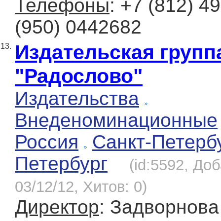
Телефоны
: +7 (812) 4
(950) 0442682
Издательская групп
13.
"Радослово"
Издательства
Внеденоминационные
Россия
Санкт-Петерб
Петербург
(id:5592, До
03/12/12, Хитов: 0)
Директор
: Задворнов