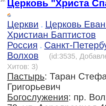
Церковь "Христа Сп
16.
Церкви
Церковь Еван
Христиан Баптистов
Россия
Санкт-Петерб
Волхов
(id:3535, Добавле
Хитов: 3)
Пастырь
: Таран Стеф
Григорьевич
Богослужения
: пр. Во