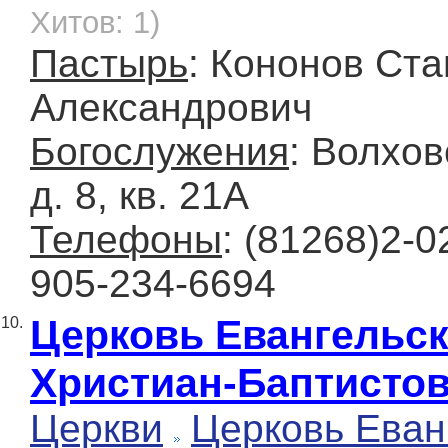
Хитов: 1)
Пастырь
: Кононов Ст
Александрович
Богослужения
: Волхов
д. 8, кв. 21А
Телефоны
: (81268)2-02
905-234-6694
Церковь Евангельс
10.
Христиан-Баптисто
Церкви
Церковь Еван