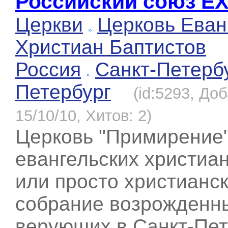
Российский союз Е
Церкви
Церковь Еван
Христиан Баптистов
Россия
Санкт-Петерб
Петербург
(id:5293, До
15/10/10, Хитов: 2)
Церковь "Примирение
евангельских христиа
или просто христианс
собрание возрожденн
верующих в Санкт-Пет