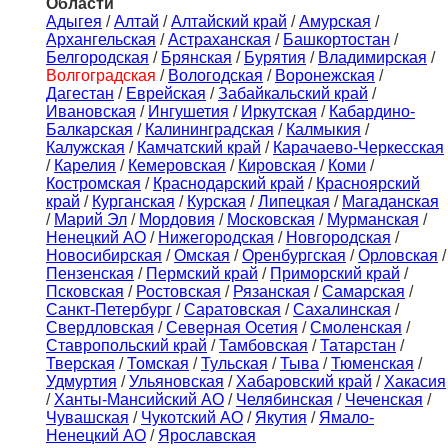
Области
Адыгея
/
Алтай
/
Алтайский край
/
Амурская
/
Архангельская
/
Астраханская
/
Башкортостан
/
Белгородская
/
Брянская
/
Бурятия
/
Владимирская
/
Волгоградская
/
Вологодская
/
Воронежская
/
Дагестан
/
Еврейская
/
Забайкальский край
/
Ивановская
/
Ингушетия
/
Иркутская
/
Кабардино-
Балкарская
/
Калининградская
/
Калмыкия
/
Калужская
/
Камчатский край
/
Карачаево-Черкесская
/
Карелия
/
Кемеровская
/
Кировская
/
Коми
/
Костромская
/
Краснодарский край
/
Красноярский
край
/
Курганская
/
Курская
/
Липецкая
/
Магаданская
/
Марий Эл
/
Мордовия
/
Московская
/
Мурманская
/
Ненецкий АО
/
Нижегородская
/
Новгородская
/
Новосибирская
/
Омская
/
Оренбургская
/
Орловская
/
Пензенская
/
Пермский край
/
Приморский край
/
Псковская
/
Ростовская
/
Рязанская
/
Самарская
/
Санкт-Петербург
/
Саратовская
/
Сахалинская
/
Свердловская
/
Северная Осетия
/
Смоленская
/
Ставропольский край
/
Тамбовская
/
Татарстан
/
Тверская
/
Томская
/
Тульская
/
Тыва
/
Тюменская
/
Удмуртия
/
Ульяновская
/
Хабаровский край
/
Хакасия
/
Ханты-Мансийский АО
/
Челябинская
/
Чеченская
/
Чувашская
/
Чукотский АО
/
Якутия
/
Ямало-
Ненецкий АО
/
Ярославская