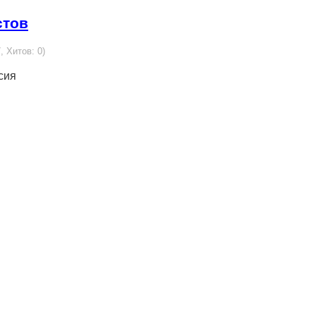
стов
, Хитов: 0)
ссия