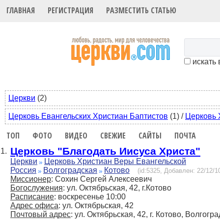
ГЛАВНАЯ
РЕГИСТРАЦИЯ
РАЗМЕСТИТЬ СТАТЬЮ
искать 
Церкви
(2)
Церковь Евангельских Христиан Баптистов
(1)
/
Церковь 
ТОП
ФОТО
ВИДЕО
СВЕЖИЕ
САЙТЫ
ПОЧТА
Церковь "Благодать Иисуса Христа"
1.
Церкви
Церковь Христиан Веры Евангельской
Россия
Волгоградская
Котово
(id:5325, Добавлен: 22/12/10
Миссионер
: Сохин Сергей Алексеевич
Богослужения
: ул. Октябрьская, 42, г.Котово
Расписание
: воскресенье 10:00
Адрес офиса
: ул. Октябрьская, 42
Почтовый адрес
: ул. Октябрьская, 42, г. Котово, Волгогр