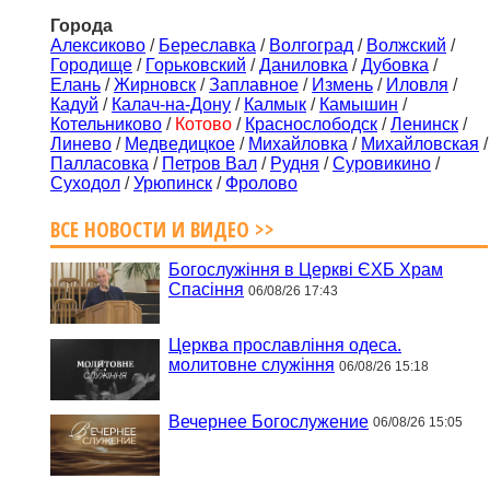
Города
Алексиково
/
Береславка
/
Волгоград
/
Волжский
/
Городище
/
Горьковский
/
Даниловка
/
Дубовка
/
Елань
/
Жирновск
/
Заплавное
/
Измень
/
Иловля
/
Кадуй
/
Калач-на-Дону
/
Калмык
/
Камышин
/
Котельниково
/
Котово
/
Краснослободск
/
Ленинск
/
Линево
/
Медведицкое
/
Михайловка
/
Михайловская
/
Палласовка
/
Петров Вал
/
Рудня
/
Суровикино
/
Суходол
/
Урюпинск
/
Фролово
ВСЕ НОВОСТИ И ВИДЕО >>
Богослужіння в Церкві ЄХБ Храм
Спасіння
06/08/26 17:43
Церква прославління одеса.
молитовне служіння
06/08/26 15:18
Вечернее Богослужение
06/08/26 15:05