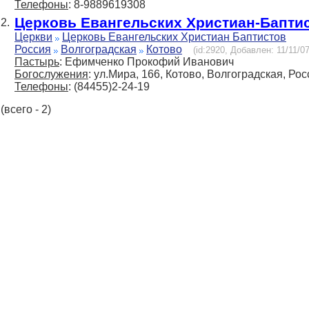
Телефоны
: 8-9889619308
Церковь Евангельских Христиан-Бапти
2.
Церкви
Церковь Евангельских Христиан Баптистов
Россия
Волгоградская
Котово
(id:2920, Добавлен: 11/11/07
Пастырь
: Ефимченко Прокофий Иванович
Богослужения
: ул.Мира, 166, Котово, Волгоградская, Ро
Телефоны
: (84455)2-24-19
(всего - 2)