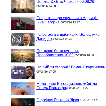
Церква ЄХБ м. Черкаси 06.08.26
06/08/26 14:58
Свідоцтво про служіння в Африці -
Інна Нагорна
06/08/26 13:37
Голос Бога в дрібницях. Володимир
Давидюк
06/08/26 04:30
Святкове богослужіння.
Преображення 10:00
05/08/26 18:50
На якій ти стороні? Роман Скаржинець
05/08/26 17:05
Молитовне Богослужіння. «Світло
Світу» Павлоград
05/08/26 14:27
Служіння Ранкова Зірка
05/08/26 14:23