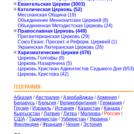
Евангельские Церкви (3003)
Католическая Церковь (52)
Мессианская Община (19)
Объединение Меннонитских Церквей (8)
Объединенная Методистская Церковь (24)
Православная Церковь (449)
Пресвитерианская Церковь (29)
Союз Еванг. Пресвит. и Реформ. Церквей (1)
Украинская Лютеранская Церковь (26)
Харизматические Церкви (476)
Церковь Голгофы (8)
Церковь Назарянина (5)
Церковь Христиан Адвентистов Седьмого Дня (653)
Церковь Христова (42)
ГЕОГРАФИЯ
Абхазия
/
Австралия
/
Азербайджан
/
Армения
/
Беларусь
/
Бельгия
/
Великобритания
/
Германия
/
Грузия
/
Израиль
/
Испания
/
Казахстан
/
Канада
/
Кыргызстан
/
Латвия
/
Литва
/
Молдова
/
Россия
/
США
/
Таджикистан
/
Узбекистан
/
Украина
/
Финляндия
/
Франция
/
Чехия
/
Эстония