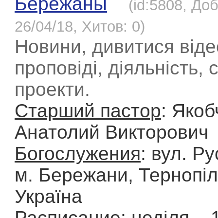
Бережаны
(id:5808, До
26/04/18, Хитов: 0)
Новини, дивитися віде
проповіді, діяльність, 
проекти.
Старший пастор
: Якоб
Анатолий Викторович
Богослужения
: вул. Ру
м. Бережани, Тернопіл
Україна
Расписание
: неділя – 