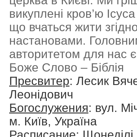
церква в Києві. Ми грі
викуплені кров’ю Ісуса
що вчаться жити згідно
настановами. Головни
авторитетом для нас є
Боже Слово – Біблія
Пресвитер
: Лесик Вяч
Леонідович
Богослужения
: вул. Мі
м. Київ, Україна
Расписание
: Щонеділі