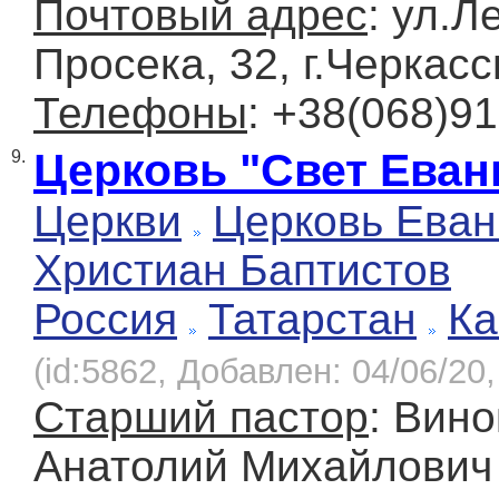
Почтовый адрес
: ул.Л
Просека, 32, г.Черкас
Телефоны
: +38(068)9
Церковь "Свет Еван
9.
Церкви
Церковь Еван
Христиан Баптистов
Россия
Татарстан
Ка
(id:5862, Добавлен: 04/06/20,
Старший пастор
: Вин
Анатолий Михайлович