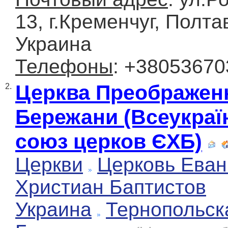
13, г.Кременчуг, Полта
Украина
Телефоны
: +3805367
Церква Преображенн
2.
Бережани (Всеукраї
союз церков ЄХБ)
Церкви
Церковь Еван
Христиан Баптистов
Украина
Тернопольск