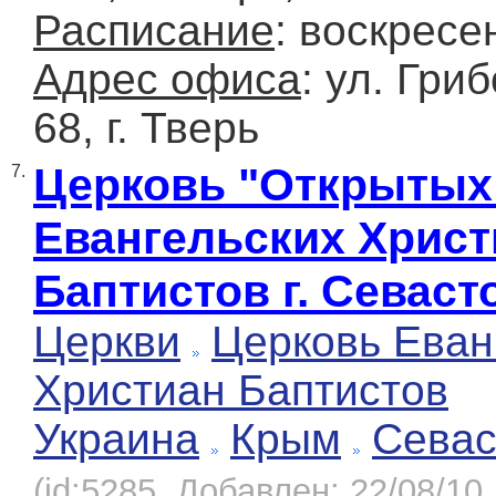
Расписание
: воскресе
Адрес офиса
: ул. Гри
68, г. Тверь
Церковь "Открытых
7.
Евангельских Христ
Баптистов г. Севаст
Церкви
Церковь Еван
Христиан Баптистов
Украина
Крым
Севас
(id:5285, Добавлен: 22/08/10,