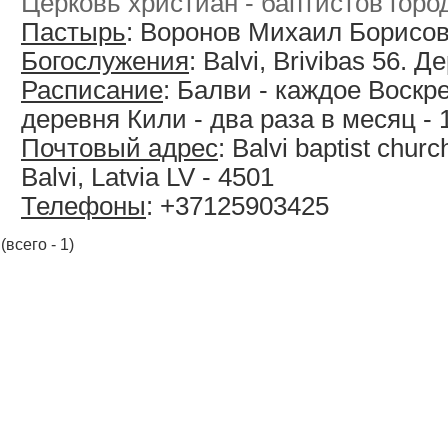
Церковь христиан - баптистов горо
Пастырь
: Воронов Михаил Борисо
Богослужения
: Balvi, Brivibas 56. Де
Расписание
: Балви - каждое Воскре
деревня Кили - два раза в месяц - 
Почтовый адрес
: Balvi baptist churc
Balvi, Latvia LV - 4501
Телефоны
: +37125903425
(всего - 1)