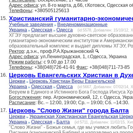
Адрес офиса
: ул. 8-го марта, д.66, г.Котовск, Одесская 
Телефоны
: +380505125613
Христианский гуманитарно-экономиче
15.
Учебные заведения
Внеденоминационные
Украина
Одесская
Одесса
(id:5578, Добавлен: 15/10/12, Х
ХГЭУ предлагает высшее духовно-светское образовани
гуманитарно-экономическим институтом и Американски
образовательный комплекс и выдает дипломы ХГЭУ, Р
Ректор
: д.э.н., проф.Р.А.Крыжановский
Адрес офиса
: ул.Ленинградская, 1, г.Одесса, Украина
Режим работы
: с 9.00 до 17.00
Телефоны
: +38(048)726-41-91
Факс
: +38(048)711-73-85
Церковь Евангельских Христиан в Дух
16.
Церкви
Церковь Христиан Веры Евангельской
Украина
Одесская
Одесса
(id:5667, Добавлен: 07/02/14, Х
Веруем в Единого и Истинного Бога Господа Иисуса Хр
Богослужения
: пер. Агрономический, 12, г. Одесса, Укр
Расписание
: Вс. – 12:00, 19:00; Ср. – 19:00; Сб. –14:30.
Церковь "Слово Жизни" города Балта
17.
Церкви
Украинская Христианская Евангельская Церк
Украина
Одесская
Балта
(id:5711, Добавлен: 11/02/15, Хит
"Слово Жизни" - Божья семья, где мы учимся любить Г
Писании (канонической Библии) и направлено на проп