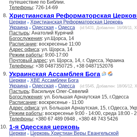
путешествие по Библии.
Телефоны
: 726-14-69
Христианская Реформаторская Церковь
8.
Церкви
Христианская Реформаторская Церковь
Украина
Одесская
Одесса
(id:5431, Добавлен: 16/08/11, Х
Пастырь
: Анатолий Курячий
Богослужения
: ул.Щорса, 14
Расписание
: воскресенье 11:00
Адрес офиса
: ул. Щорса, 14
Режим работы
: 9:00-17:00
Почтовый адрес
: ул. Щорса, 14, г. Одесса, Украина
Телефоны
: +38 0487350725 , +38 0487152076
Украинская Ассамблея Бога
9.
Церкви
ХВЕ Ассамблеи Бога
Украина
Одесская
Одесса
(id:5545, Добавлен: 18/06/12, Х
Пастырь
: Васильчук Олег-Сввелий
Богослужения
: ул. Большая Арнаутская 15, г.Одесса
Расписание
: воскресенье - 11:00
Адрес офиса
: ул. Большая Арнаутская, 15, г.Одесса, Ук
Режим работы
: воскресенье 9:00 - 14:00, среда 18:00 - 2
Телефоны
: +380 67 489 0948 , +380 48 743 5426
1-я Одесская церковь
10.
Церкви
Церковь Христиан Веры Евангельской