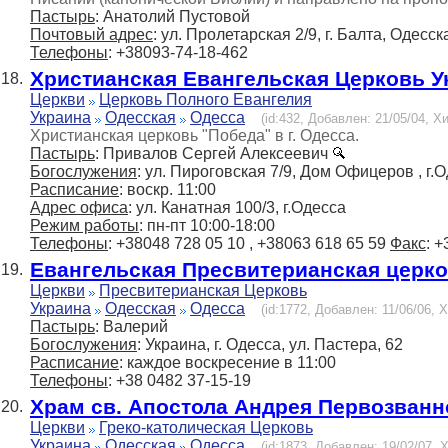
Пастырь
: Анатолий Пустовой
Почтовый адрес
: ул. Пролетарская 2/9, г. Балта, Одесск
Телефоны
: +38093-74-18-462
Христианская Евангельская Церковь У
18.
Церкви
Церковь Полного Евангелия
Украина
Одесская
Одесса
(id:432, Добавлен: 21/05/04, Хи
Христианская церковь "Победа" в г. Одесса.
Пастырь
: Привалов Сергей Алексеевич
Богослужения
: ул. Пироговская 7/9, Дом Офицеров , г.
Расписание
: воскр. 11:00
Адрес офиса
: ул. Канатная 100/3, г.Одесса
Режим работы
: пн-пт 10:00-18:00
Телефоны
: +38048 728 05 10 , +38063 618 65 59
Факс
: 
Евангельская Пресвитерианская церко
19.
Церкви
Пресвитерианская Церковь
Украина
Одесская
Одесса
(id:1772, Добавлен: 11/06/06, Х
Пастырь
: Валерий
Богослужения
: Украина, г. Одесса, ул. Пастера, 62
Расписание
: каждое воскресение в 11:00
Телефоны
: +38 0482 37-15-19
Храм св. Апостола Андрея Первозванн
20.
Церкви
Греко-католическая Церковь
Украина
Одесская
Одесса
(id:1873, Добавлен: 19/02/07, Х