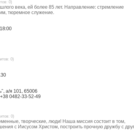
тов: 0)
лого века, ей более 85 лет. Направление: стремление
им, тюремное служение.
 18:00
итов: 0)
.30
", а/я 101, 65006
 +38 0482-33-52-49
итов: 0)
менные, творческие, люди! Наша миссия состоит в том,
ения с Иисусом Христом, построить прочную дружбу с дру