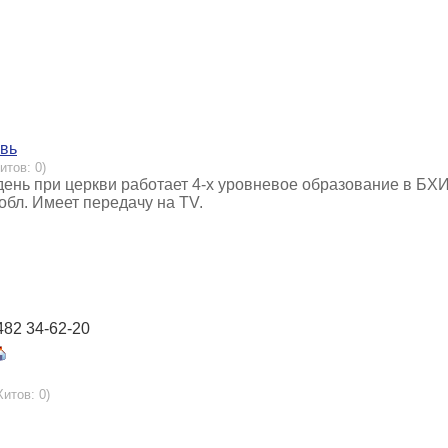
овь
итов: 0)
день при церкви работает 4-х уровневое образование в БХ
обл. Имеет передачу на TV.
482 34-62-20
Хитов: 0)