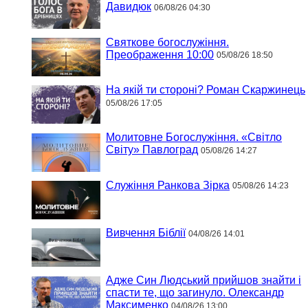
Давидюк
06/08/26 04:30
Святкове богослужіння.
Преображення 10:00
05/08/26 18:50
На якій ти стороні? Роман Скаржинець
05/08/26 17:05
Молитовне Богослужіння. «Світло
Світу» Павлоград
05/08/26 14:27
Служіння Ранкова Зірка
05/08/26 14:23
Вивчення Біблії
04/08/26 14:01
Адже Син Людський прийшов знайти і
спасти те, що загинуло. Олександр
Максименко
04/08/26 13:00