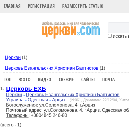
ГЛАВНАЯ
РЕГИСТРАЦИЯ
РАЗМЕСТИТЬ СТАТЬЮ
искать 
Церкви
(1)
Церковь Евангельских Христиан Баптистов
(1)
ТОП
ФОТО
ВИДЕО
СВЕЖИЕ
САЙТЫ
ПОЧТА
Церковь ЕХБ
1.
Церкви
Церковь Евангельских Христиан Баптистов
Украина
Одесская
Арциз
(id:961, Добавлен: 22/12/04, Хитов
Богослужения
: ул.Соломонова, 4, г.Арциз
Почтовый адрес
: ул.Соломонова, 4, г.Арциз, Одесская об
Телефоны
: +3804845 246-80
(всего - 1)