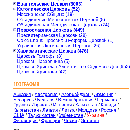
Евангельские Церкви (3003)
Католическая Церковь (52)
Мессианская Община (19)
Объединение Меннонитских Церквей (8)
Объединенная Методистская Церковь (24)
Православная Церковь (449)
Пресвитерианская Церковь (29)
Союз Еванг. Пресвит. и Реформ. Церквей (1)
Украинская Лютеранская Церковь (26)
Харизматические Церкви (476)
Церковь Голгофы (8)
Церковь Назарянина (5)
Церковь Христиан Адвентистов Седьмого Дня (653)
Церковь Христова (42)
ГЕОГРАФИЯ
Абхазия
/
Австралия
/
Азербайджан
/
Армения
/
Беларусь
/
Бельгия
/
Великобритания
/
Германия
/
Грузия
/
Израиль
/
Испания
/
Казахстан
/
Канада
/
Кыргызстан
/
Латвия
/
Литва
/
Молдова
/
Россия
/
США
/
Таджикистан
/
Узбекистан
/
Украина
/
Финляндия
/
Франция
/
Чехия
/
Эстония