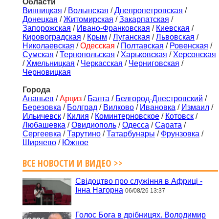
Области
Винницкая
/
Волынская
/
Днепропетровская
/
Донецкая
/
Житомирская
/
Закарпатская
/
Запорожская
/
Ивано-Франковская
/
Киевская
/
Кировоградская
/
Крым
/
Луганская
/
Львовская
/
Николаевская
/
Одесская
/
Полтавская
/
Ровенская
/
Сумская
/
Тернопольская
/
Харьковская
/
Херсонская
/
Хмельницкая
/
Черкасская
/
Черниговская
/
Черновицкая
Города
Ананьев
/
Арциз
/
Балта
/
Белгород-Днестровский
/
Березовка
/
Болград
/
Вилково
/
Ивановка
/
Измаил
/
Ильичевск
/
Килия
/
Коминтерновское
/
Котовск
/
Любашевка
/
Овидиополь
/
Одесса
/
Сарата
/
Сергеевка
/
Тарутино
/
Татарбунары
/
Фрунзовка
/
Ширяево
/
Южное
ВСЕ НОВОСТИ И ВИДЕО >>
Свідоцтво про служіння в Африці -
Інна Нагорна
06/08/26 13:37
Голос Бога в дрібницях. Володимир