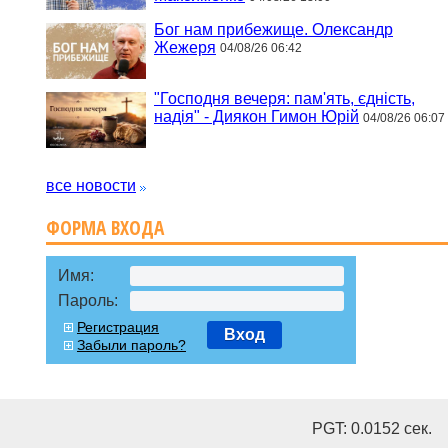
Бог нам прибежище. Олександр
Жежеря
04/08/26 06:42
"Господня вечеря: пам'ять, єдність,
надія" - Диякон Гимон Юрій
04/08/26 06:07
все новости
ФОРМА ВХОДА
Имя:
Пароль:
Регистрация
Вход
Забыли пароль?
PGT: 0.0152 cек.