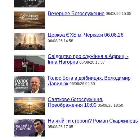
Вечернее Богослужение
06/08/26 15:05
Церква ЄХБ м. Черкаси 06.08.26
06/08/26 14:58
Свідоцтво про служіння в Африці -
Інна Нагорна
06/08/26 13:37
Голос Бога в дрібницях. Володимир
Давидюк
06/08/26 04:30
Святкове богослужіння.
Преображення 10:00
05/08/26 18:50
На якій ти стороні? Роман Скаржинець
05/08/26 17:05