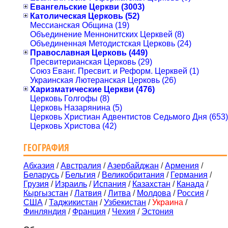
Евангельские Церкви (3003)
Католическая Церковь (52)
Мессианская Община (19)
Объединение Меннонитских Церквей (8)
Объединенная Методистская Церковь (24)
Православная Церковь (449)
Пресвитерианская Церковь (29)
Союз Еванг. Пресвит. и Реформ. Церквей (1)
Украинская Лютеранская Церковь (26)
Харизматические Церкви (476)
Церковь Голгофы (8)
Церковь Назарянина (5)
Церковь Христиан Адвентистов Седьмого Дня (653)
Церковь Христова (42)
ГЕОГРАФИЯ
Абхазия
/
Австралия
/
Азербайджан
/
Армения
/
Беларусь
/
Бельгия
/
Великобритания
/
Германия
/
Грузия
/
Израиль
/
Испания
/
Казахстан
/
Канада
/
Кыргызстан
/
Латвия
/
Литва
/
Молдова
/
Россия
/
США
/
Таджикистан
/
Узбекистан
/
Украина
/
Финляндия
/
Франция
/
Чехия
/
Эстония