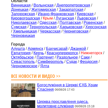
Области
Винницкая
/
Волынская
/
Днепропетровская
/
Донецкая
/
Житомирская
/
Закарпатская
/
Запорожская
/
Ивано-Франковская
/
Киевская
/
Кировоградская
/
Крым
/
Луганская
/
Львовская
/
Николаевская
/
Одесская
/
Полтавская
/
Ровенская
/
Сумская
/
Тернопольская
/
Харьковская
/
Херсонская
/
Хмельницкая
/
Черкасская
/
Черниговская
/
Черновицкая
Города
Алушта
/
Армянск
/
Бахчисарай
/
Джанкой
/
Евпатория
/
Керчь
/
Красноперекопск
/
Нижнегорск
/
Октябрьское
/
Партенит
/
Раздольное
/
Саки
/
Севастополь
/
Симферополь
/
Судак
/
Феодосия
/
Черноморское
/
Ялта
ВСЕ НОВОСТИ И ВИДЕО >>
Богослужіння в Церкві ЄХБ Храм
Спасіння
06/08/26 17:43
Церква прославління одеса.
молитовне служіння
06/08/26 15:18