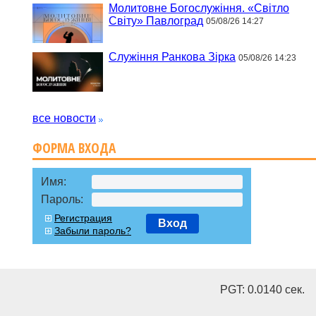
Молитовне Богослужіння. «Світло
Світу» Павлоград
05/08/26 14:27
Служіння Ранкова Зірка
05/08/26 14:23
все новости
ФОРМА ВХОДА
Имя:
Пароль:
Регистрация
Вход
Забыли пароль?
PGT: 0.0140 cек.