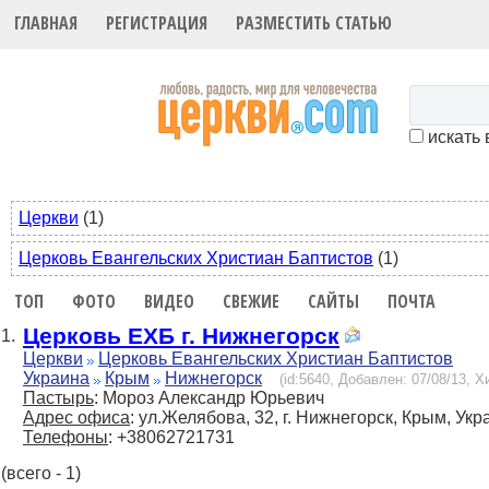
ГЛАВНАЯ
РЕГИСТРАЦИЯ
РАЗМЕСТИТЬ СТАТЬЮ
искать 
Церкви
(1)
Церковь Евангельских Христиан Баптистов
(1)
ТОП
ФОТО
ВИДЕО
СВЕЖИЕ
САЙТЫ
ПОЧТА
Церковь ЕХБ г. Нижнегорск
1.
Церкви
Церковь Евангельских Христиан Баптистов
Украина
Крым
Нижнегорск
(id:5640, Добавлен: 07/08/13, Хи
Пастырь
: Мороз Александр Юрьевич
Адрес офиса
: ул.Желябова, 32, г. Нижнегорск, Крым, Укр
Телефоны
: +38062721731
(всего - 1)