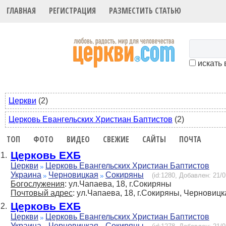
ГЛАВНАЯ
РЕГИСТРАЦИЯ
РАЗМЕСТИТЬ СТАТЬЮ
искать 
Церкви
(2)
Церковь Евангельских Христиан Баптистов
(2)
ТОП
ФОТО
ВИДЕО
СВЕЖИЕ
САЙТЫ
ПОЧТА
Церковь ЕХБ
1.
Церкви
Церковь Евангельских Христиан Баптистов
Украина
Черновицкая
Сокиряны
(id:1280, Добавлен: 21/0
Богослужения
: ул.Чапаева, 18, г.Сокиряны
Почтовый адрес
: ул.Чапаева, 18, г.Сокиряны, Черновицк
Церковь ЕХБ
2.
Церкви
Церковь Евангельских Христиан Баптистов
Украина
Черновицкая
Сокиряны