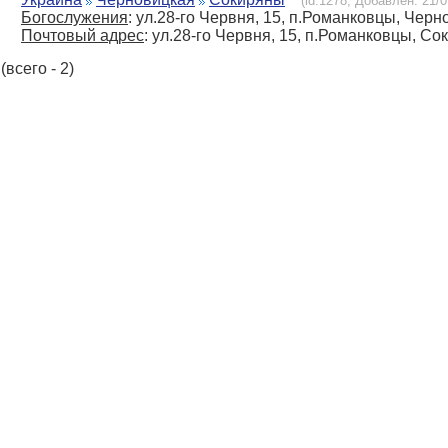
(id:1278, Добавлен: 21/0
Богослужения
: ул.28-го Червня, 15, п.Романковцы, Черн
Почтовый адрес
: ул.28-го Червня, 15, п.Романковцы, Со
(всего - 2)