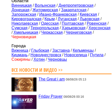
Области
Винницкая
/
Волынская
/
Днепропетровская
/
Донецкая
/
Житомирская
/
Закарпатская
/
Запорожская
/
Ивано-Франковская
/
Киевская
/
Кировоградская
/
Крым
/
Луганская
/
Львовская
/
Николаевская
/
Одесская
/
Полтавская
/
Ровенская
/
Сумская
/
Тернопольская
/
Харьковская
/
Херсонская
/
Хмельницкая
/
Черкасская
/
Черниговская
/
Черновицкая
Города
Вижница
/
Глыбокая
/
Заставна
/
Кельменцы
/
Кицмань
/
Новоднестровск
/
Новоселица
/
Путила
/
Сокиряны
/
Хотин
/
Черновцы
ВСЕ НОВОСТИ И ВИДЕО >>
The Great i am
08/08/26 05:13
Friday Prayer
08/08/26 00:16