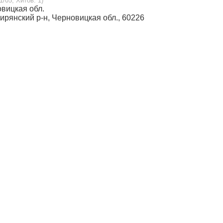
1/05, Хитов: 1)
овицкая обл.
кирянский р-н, Черновицкая обл., 60226