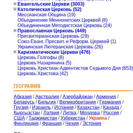
Евангельские Церкви (3003)
Католическая Церковь (52)
Мессианская Община (19)
Объединение Меннонитских Церквей (8)
Объединенная Методистская Церковь (24)
Православная Церковь (449)
Пресвитерианская Церковь (29)
Союз Еванг. Пресвит. и Реформ. Церквей (1)
Украинская Лютеранская Церковь (26)
Харизматические Церкви (476)
Церковь Голгофы (8)
Церковь Назарянина (5)
Церковь Христиан Адвентистов Седьмого Дня (653)
Церковь Христова (42)
ГЕОГРАФИЯ
Абхазия
/
Австралия
/
Азербайджан
/
Армения
/
Беларусь
/
Бельгия
/
Великобритания
/
Германия
/
Грузия
/
Израиль
/
Испания
/
Казахстан
/
Канада
/
Кыргызстан
/
Латвия
/
Литва
/
Молдова
/
Россия
/
США
/
Таджикистан
/
Узбекистан
/
Украина
/
Финляндия
/
Франция
/
Чехия
/
Эстония