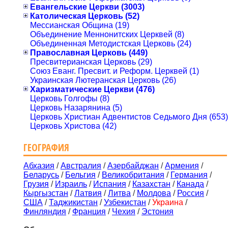
Евангельские Церкви (3003)
Католическая Церковь (52)
Мессианская Община (19)
Объединение Меннонитских Церквей (8)
Объединенная Методистская Церковь (24)
Православная Церковь (449)
Пресвитерианская Церковь (29)
Союз Еванг. Пресвит. и Реформ. Церквей (1)
Украинская Лютеранская Церковь (26)
Харизматические Церкви (476)
Церковь Голгофы (8)
Церковь Назарянина (5)
Церковь Христиан Адвентистов Седьмого Дня (653)
Церковь Христова (42)
ГЕОГРАФИЯ
Абхазия
/
Австралия
/
Азербайджан
/
Армения
/
Беларусь
/
Бельгия
/
Великобритания
/
Германия
/
Грузия
/
Израиль
/
Испания
/
Казахстан
/
Канада
/
Кыргызстан
/
Латвия
/
Литва
/
Молдова
/
Россия
/
США
/
Таджикистан
/
Узбекистан
/
Украина
/
Финляндия
/
Франция
/
Чехия
/
Эстония