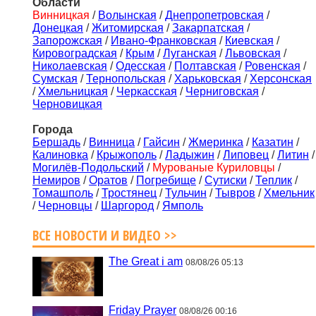
Области
Винницкая
/
Волынская
/
Днепропетровская
/
Донецкая
/
Житомирская
/
Закарпатская
/
Запорожская
/
Ивано-Франковская
/
Киевская
/
Кировоградская
/
Крым
/
Луганская
/
Львовская
/
Николаевская
/
Одесская
/
Полтавская
/
Ровенская
/
Сумская
/
Тернопольская
/
Харьковская
/
Херсонская
/
Хмельницкая
/
Черкасская
/
Черниговская
/
Черновицкая
Города
Бершадь
/
Винница
/
Гайсин
/
Жмеринка
/
Казатин
/
Калиновка
/
Крыжополь
/
Ладыжин
/
Липовец
/
Литин
/
Могилёв-Подольский
/
Мурованые Куриловцы
/
Немиров
/
Оратов
/
Погребище
/
Сутиски
/
Теплик
/
Томашполь
/
Тростянец
/
Тульчин
/
Тывров
/
Хмельник
/
Черновцы
/
Шаргород
/
Ямполь
ВСЕ НОВОСТИ И ВИДЕО >>
The Great i am
08/08/26 05:13
Friday Prayer
08/08/26 00:16