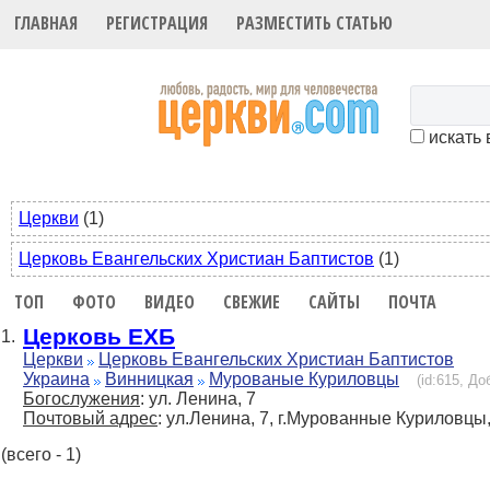
ГЛАВНАЯ
РЕГИСТРАЦИЯ
РАЗМЕСТИТЬ СТАТЬЮ
искать 
Церкви
(1)
Церковь Евангельских Христиан Баптистов
(1)
ТОП
ФОТО
ВИДЕО
СВЕЖИЕ
САЙТЫ
ПОЧТА
Церковь ЕХБ
1.
Церкви
Церковь Евангельских Христиан Баптистов
Украина
Винницкая
Мурованые Куриловцы
(id:615, До
Богослужения
: ул. Ленина, 7
Почтовый адрес
: ул.Ленина, 7, г.Мурованные Куриловцы
(всего - 1)