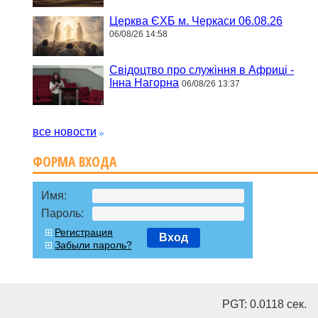
Церква ЄХБ м. Черкаси 06.08.26
06/08/26 14:58
Свідоцтво про служіння в Африці -
Інна Нагорна
06/08/26 13:37
все новости
ФОРМА ВХОДА
Имя:
Пароль:
Регистрация
Вход
Забыли пароль?
PGT: 0.0118 cек.