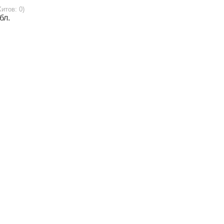
Хитов: 0)
бл.