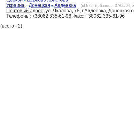
Украина
Донецкая
Авдеевка
(id:573, Добавлен: 07/09/04, 
Почтовый адрес
: ул. Чкалова, 78, г.Авдеевка, Донецкая о
Телефоны
: +38062 335-61-96
Факс
: +38062 335-61-96
(всего - 2)