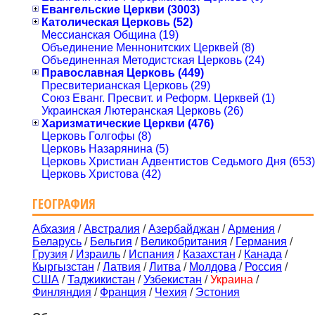
Евангельские Церкви (3003)
Католическая Церковь (52)
Мессианская Община (19)
Объединение Меннонитских Церквей (8)
Объединенная Методистская Церковь (24)
Православная Церковь (449)
Пресвитерианская Церковь (29)
Союз Еванг. Пресвит. и Реформ. Церквей (1)
Украинская Лютеранская Церковь (26)
Харизматические Церкви (476)
Церковь Голгофы (8)
Церковь Назарянина (5)
Церковь Христиан Адвентистов Седьмого Дня (653)
Церковь Христова (42)
ГЕОГРАФИЯ
Абхазия
/
Австралия
/
Азербайджан
/
Армения
/
Беларусь
/
Бельгия
/
Великобритания
/
Германия
/
Грузия
/
Израиль
/
Испания
/
Казахстан
/
Канада
/
Кыргызстан
/
Латвия
/
Литва
/
Молдова
/
Россия
/
США
/
Таджикистан
/
Узбекистан
/
Украина
/
Финляндия
/
Франция
/
Чехия
/
Эстония