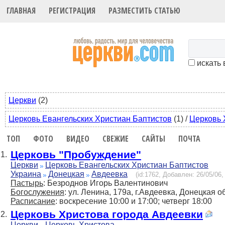
ГЛАВНАЯ
РЕГИСТРАЦИЯ
РАЗМЕСТИТЬ СТАТЬЮ
искать 
Церкви
(2)
Церковь Евангельских Христиан Баптистов
(1)
/
Церковь 
ТОП
ФОТО
ВИДЕО
СВЕЖИЕ
САЙТЫ
ПОЧТА
Церковь "Пробуждение"
1.
Церкви
Церковь Евангельских Христиан Баптистов
Украина
Донецкая
Авдеевка
(id:1762, Добавлен: 26/05/06,
Пастырь
: Безроднов Игорь Валентинович
Богослужения
: ул. Ленина, 179а, г.Авдеевка, Донецкая о
Расписание
: воскресение 10:00 и 17:00; четверг 18:00
Церковь Христова города Авдеевки
2.
Церкви
Церковь Христова