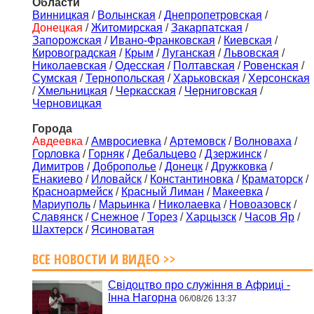
Области
Винницкая
/
Волынская
/
Днепропетровская
/
Донецкая
/
Житомирская
/
Закарпатская
/
Запорожская
/
Ивано-Франковская
/
Киевская
/
Кировоградская
/
Крым
/
Луганская
/
Львовская
/
Николаевская
/
Одесская
/
Полтавская
/
Ровенская
/
Сумская
/
Тернопольская
/
Харьковская
/
Херсонская
/
Хмельницкая
/
Черкасская
/
Черниговская
/
Черновицкая
Города
Авдеевка
/
Амвросиевка
/
Артемовск
/
Волноваха
/
Горловка
/
Горняк
/
Дебальцево
/
Дзержинск
/
Димитров
/
Доброполье
/
Донецк
/
Дружковка
/
Енакиево
/
Иловайск
/
Константиновка
/
Краматорск
/
Красноармейск
/
Красный Лиман
/
Макеевка
/
Мариуполь
/
Марьинка
/
Николаевка
/
Новоазовск
/
Славянск
/
Снежное
/
Торез
/
Харцызск
/
Часов Яр
/
Шахтерск
/
Ясиноватая
ВСЕ НОВОСТИ И ВИДЕО >>
Свідоцтво про служіння в Африці -
Інна Нагорна
06/08/26 13:37