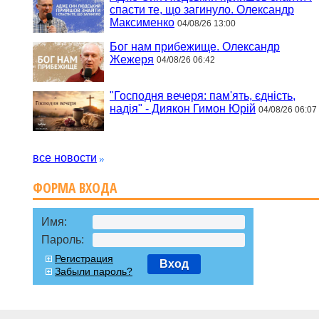
спасти те, що загинуло. Олександр
Максименко
04/08/26 13:00
Бог нам прибежище. Олександр
Жежеря
04/08/26 06:42
"Господня вечеря: пам'ять, єдність,
надія" - Диякон Гимон Юрій
04/08/26 06:07
все новости
ФОРМА ВХОДА
Имя:
Пароль:
Регистрация
Вход
Забыли пароль?