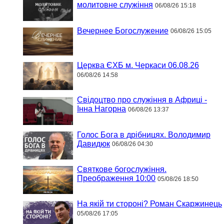
молитовне служіння
06/08/26 15:18
Вечернее Богослужение
06/08/26 15:05
Церква ЄХБ м. Черкаси 06.08.26
06/08/26 14:58
Свідоцтво про служіння в Африці -
Інна Нагорна
06/08/26 13:37
Голос Бога в дрібницях. Володимир
Давидюк
06/08/26 04:30
Святкове богослужіння.
Преображення 10:00
05/08/26 18:50
На якій ти стороні? Роман Скаржинець
05/08/26 17:05