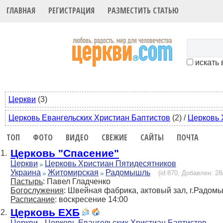
ГЛАВНАЯ
РЕГИСТРАЦИЯ
РАЗМЕСТИТЬ СТАТЬЮ
искать 
Церкви
(3)
Церковь Евангельских Христиан Баптистов
(2)
/
Церковь 
ТОП
ФОТО
ВИДЕО
СВЕЖИЕ
САЙТЫ
ПОЧТА
Церковь "Спасение"
1.
Церкви
Церковь Христиан Пятидесятников
Украина
Житомирская
Радомышль
(id:870, Добавлен: 28
Пастырь
: Павел Гладченко
Богослужения
: Швейная фабрика, актовый зал, г.Радом
Расписание
: воскресение 14:00
Церковь ЕХБ
2.
Церкви
Церковь Евангельских Христиан Баптистов