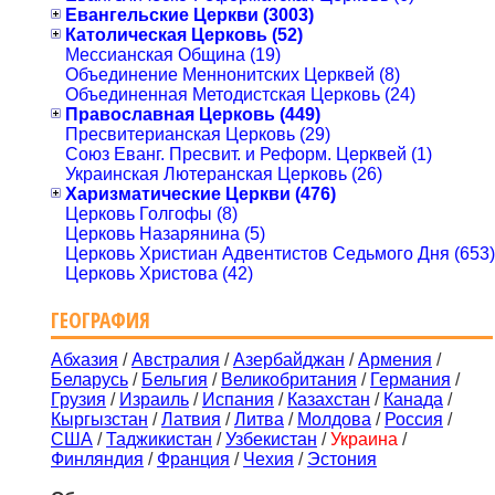
Евангельские Церкви (3003)
Католическая Церковь (52)
Мессианская Община (19)
Объединение Меннонитских Церквей (8)
Объединенная Методистская Церковь (24)
Православная Церковь (449)
Пресвитерианская Церковь (29)
Союз Еванг. Пресвит. и Реформ. Церквей (1)
Украинская Лютеранская Церковь (26)
Харизматические Церкви (476)
Церковь Голгофы (8)
Церковь Назарянина (5)
Церковь Христиан Адвентистов Седьмого Дня (653)
Церковь Христова (42)
ГЕОГРАФИЯ
Абхазия
/
Австралия
/
Азербайджан
/
Армения
/
Беларусь
/
Бельгия
/
Великобритания
/
Германия
/
Грузия
/
Израиль
/
Испания
/
Казахстан
/
Канада
/
Кыргызстан
/
Латвия
/
Литва
/
Молдова
/
Россия
/
США
/
Таджикистан
/
Узбекистан
/
Украина
/
Финляндия
/
Франция
/
Чехия
/
Эстония