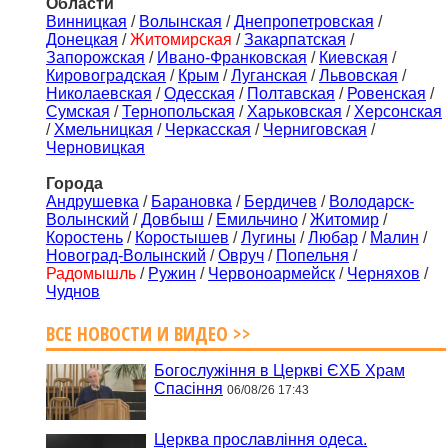
Области
Винницкая
/
Волынская
/
Днепропетровская
/
Донецкая
/
Житомирская
/
Закарпатская
/
Запорожская
/
Ивано-Франковская
/
Киевская
/
Кировоградская
/
Крым
/
Луганская
/
Львовская
/
Николаевская
/
Одесская
/
Полтавская
/
Ровенская
/
Сумская
/
Тернопольская
/
Харьковская
/
Херсонская
/
Хмельницкая
/
Черкасская
/
Черниговская
/
Черновицкая
Города
Андрушевка
/
Барановка
/
Бердичев
/
Володарск-
Волынский
/
Довбыш
/
Емильчино
/
Житомир
/
Коростень
/
Коростышев
/
Лугины
/
Любар
/
Малин
/
Новоград-Волынский
/
Овруч
/
Попельня
/
Радомышль
/
Ружин
/
Червоноармейск
/
Черняхов
/
Чуднов
ВСЕ НОВОСТИ И ВИДЕО >>
Богослужіння в Церкві ЄХБ Храм
Спасіння
06/08/26 17:43
Церква прославління одеса.