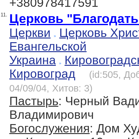
+380978417591
Церковь "Благодать
11.
Церкви
Церковь Хрис
Евангельской
Украина
Кировоградс
Кировоград
(id:505, До
04/09/04, Хитов: 3)
Пастырь
: Черный Вад
Владимирович
Богослужения
: Дом Ху