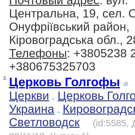
Почтовый адрес
: вул.
Центральна, 19, сел. 
Онуфріївський район,
Кіровоградська обл., 
Телефоны
: +3805238 
+380675325703
Церковь Голгофы
3.
Церкви
Церковь Голг
Украина
Кировоградс
Светловодск
(id:5585,