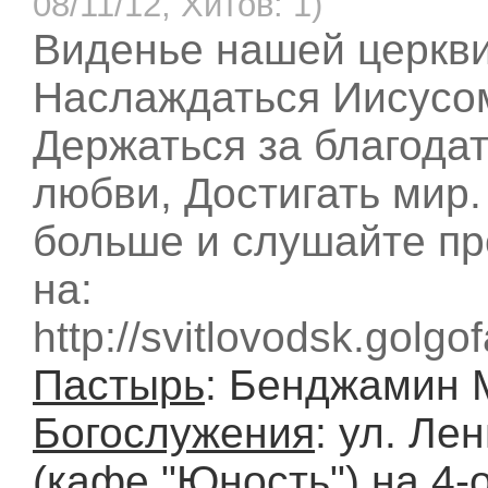
08/11/12, Хитов: 1)
Виденье нашей церкви
Наслаждаться Иисусо
Держаться за благодат
любви, Достигать мир.
больше и слушайте п
на:
http://svitlovodsk.golg
Пастырь
: Бенджамин 
Богослужения
: ул. Лен
(кафе "Юность") на 4-