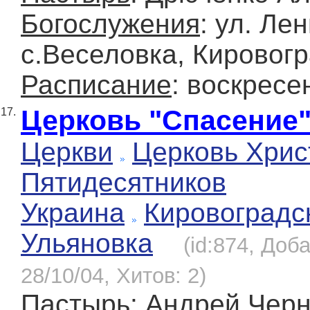
Богослужения
: ул. Лен
с.Веселовка, Кировогр
Расписание
: воскресе
Церковь "Спасение
17.
Церкви
Церковь Хрис
Пятидесятников
Украина
Кировоградс
Ульяновка
(id:874, Доб
28/10/04, Хитов: 2)
Пастырь
: Андрей Чер