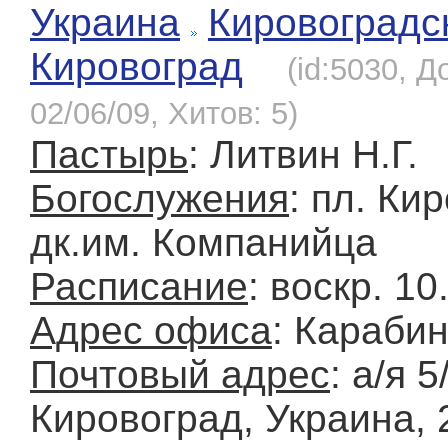
Украина
Кировоградс
Кировоград
(id:5030, Д
02/06/09, Хитов: 5)
Пастырь
: Литвин Н.Г.
Богослужения
: пл. Кир
дк.им. Компанийца
Расписание
: воскр. 10
Адрес офиса
: Караби
Почтовый адрес
: а/я 5/
Кировоград, Украина, 