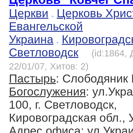
Церкви
Церковь Хрис
Евангельской
Украина
Кировоградс
Светловодск
(id:1864,
22/01/07, Хитов: 2)
Пастырь
: Слободяник 
Богослужения
: ул.Укр
100, г. Светловодск,
Кировоградская обл., 
Адрес офиса
: ул.Укра