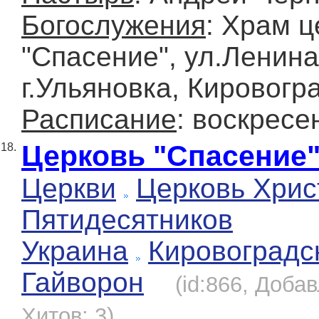
Богослужения
: Храм ц
"Спасение", ул.Ленина
г.Ульяновка, Кировогр
Расписание
: воскресе
Церковь "Спасение
18.
Церкви
Церковь Хрис
Пятидесятников
Украина
Кировоградс
Гайворон
(id:866, Добав
Хитов: 3)