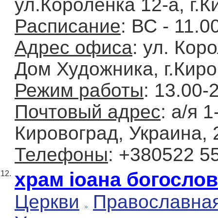
ул.Короленка 12-а, г.
Расписание
: ВС - 11.0
Адрес офиса
: ул. Кор
Дом Художника, г.Кир
Режим работы
: 13.00-
Почтовый адрес
: а/я 1
Кировоград, Украина, 
Телефоны
: +380522 5
храм іоана богослов
12.
Церкви
Православна