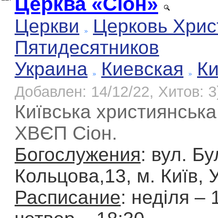
Церква «Сіон»
Церкви
Церковь Хрис
Пятидесятников
Украина
Киевская
К
Добавлен: 14/12/22, Хитов: 3
Київська християнська
ХВЄП Сіон.
Богослужения
: вул. Б
Кольцова,13, м. Київ, 
Расписание
: неділя – 