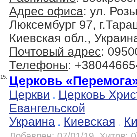
Адрес офиса
: ул. Роз
Люксембург 97, г.Тара
Киевская обл., Украин
Почтовый адрес
: 0950
Телефоны
: +3804466
Церковь «Перемога
15.
Церкви
Церковь Хрис
Евангельской
Украина
Киевская
К
Добавлен: 07/01/19, Хитов: 0