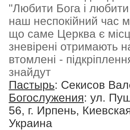
"Любити Бога і любити
наш неспокійний час м
що саме Церква є місц
зневірені отримають н
втомлені - підкріпленн
знайдут
Пастырь
: Секисов Ва
Богослужения
: ул. Пу
56, г. Ирпень, Киевская
Украина