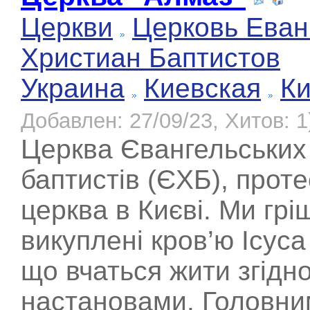
Церкви
Церковь Еван
Христиан Баптистов
Украина
Киевская
К
Добавлен: 27/09/23, Хитов: 1
Церква Євангельських
баптистів (ЄХБ), прот
церква в Києві. Ми грі
викуплені кров’ю Ісуса
що вчаться жити згідно
настановами. Головни