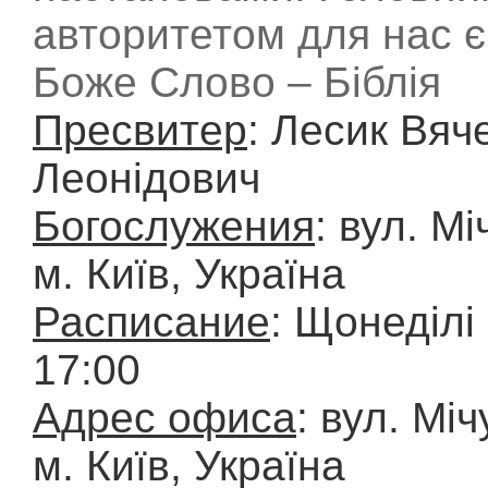
авторитетом для нас є
Боже Слово – Біблія
Пресвитер
: Лесик Вяч
Леонідович
Богослужения
: вул. Мі
м. Київ, Україна
Расписание
: Щонеділі
17:00
Адрес офиса
: вул. Міч
м. Київ, Україна