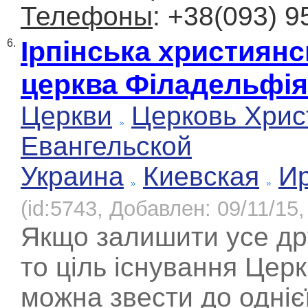
Телефоны
: +38(093) 9
Ірпінська християнс
6.
церква Філадельфія
Церкви
Церковь Хрис
Евангельской
Украина
Киевская
И
(id:5743, Добавлен: 09/11/15,
Якщо залишити усе др
то ціль існування Церк
можна звести до одніє