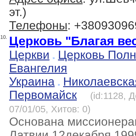
эт.)
Телефоны
: +3809309
Церковь "Благая ве
10.
Церкви
Церковь Полн
Евангелия
Украина
Николаевска
Первомайск
(id:1128, 
07/01/05, Хитов: 0)
Основана миссионера
Латвии 12декабря 1999