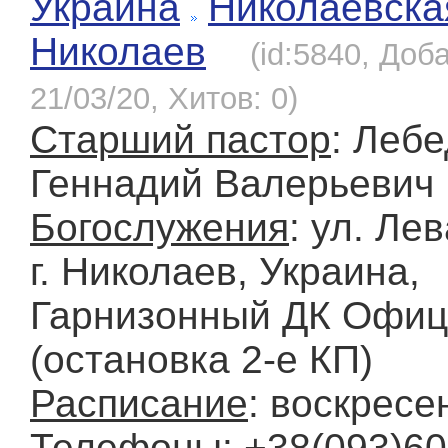
Украина
Николаевска
Николаев
(id:5840, Доб
21/03/20, Хитов: 0)
Старший пастор
: Леб
Геннадий Валерьевич
Богослужения
: ул. Ле
г. Николаев, Украина,
Гарнизонный ДК Офиц
(остановка 2-е КП)
Расписание
: воскресе
Телефоны
: +38(093)6