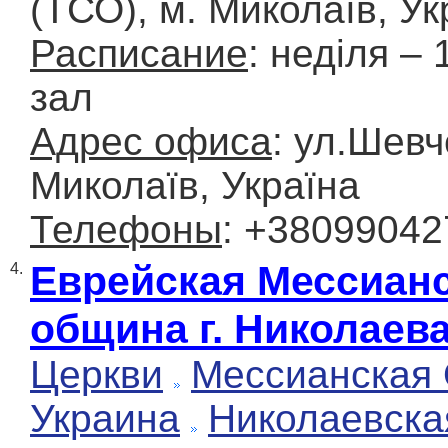
(ТСО), м. Миколаїв, Ук
Расписание
: неділя –
зал
Адрес офиса
: ул.Шевч
Миколаїв, Україна
Телефоны
: +3809904
Еврейская Мессиан
4.
община г. Николаев
Церкви
Мессианская
Украина
Николаевска