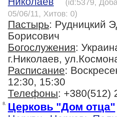
Николаев
(id:5379, Доб
05/06/11, Хитов: 0)
Пастырь
: Рудницкий 
Борисович
Богослужения
: Украин
г.Николаев, ул.Космон
Расписание
: Воскресе
12:30, 15:30
Телефоны
: +380(512) 
Церковь "Дом отца"
8.