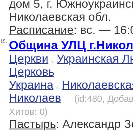
дом 5, г. Южноукраинс
Николаевская обл.
Расписание
: вс. — 16:
Община УЛЦ г.Нико
15.
Церкви
Украинская Л
Церковь
Украина
Николаевска
Николаев
(id:480, Доба
Хитов: 0)
Пастырь
: Александр З