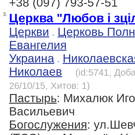
+38 (097) 793-57-51
Церква "Любов і зці
3.
Церкви
Церковь Полн
Евангелия
Украина
Николаевска
Николаев
(id:5741, Доб
26/10/15, Хитов: 1)
Пастырь
: Михалюк Иг
Васильевич
Богослужения
: ул.Шев