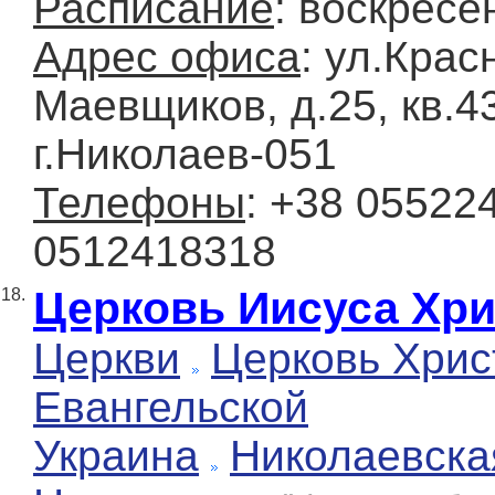
Расписание
: воскресе
Адрес офиса
: ул.Крас
Маевщиков, д.25, кв.43
г.Николаев-051
Телефоны
: +38 05522
0512418318
Церковь Иисуса Хри
18.
Церкви
Церковь Хрис
Евангельской
Украина
Николаевска