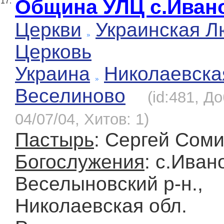
Община УЛЦ с.Иван
17.
Церкви
Украинская Л
Церковь
Украина
Николаевска
Веселиново
(id:481, Д
04/07/04, Хитов: 1)
Пастырь
: Сергей Сом
Богослужения
: с.Иван
Веселыновский р-н.,
Николаевская обл.