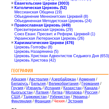
Евангельские Церкви (3003)
Католическая Церковь (52)
Мессианская Община (19)
Объединение Меннонитских Церквей (8)
Объединенная Методистская Церковь (24)
Православная Церковь (449)
Пресвитерианская Церковь (29)
Союз Еванг. Пресвит. и Реформ. Церквей (1)
Украинская Лютеранская Церковь (26)
Харизматические Церкви (476)
Церковь Голгофы (8)
Церковь Назарянина (5)
Церковь Христиан Адвентистов Седьмого Дня (653)
Церковь Христова (42)
ГЕОГРАФИЯ
Абхазия
/
Австралия
/
Азербайджан
/
Армения
/
Беларусь
/
Бельгия
/
Великобритания
/
Германия
/
Грузия
/
Израиль
/
Испания
/
Казахстан
/
Канада
/
Кыргызстан
/
Латвия
/
Литва
/
Молдова
/
Россия
/
США
/
Таджикистан
/
Узбекистан
/
Украина
/
Финляндия
/
Франция
/
Чехия
/
Эстония