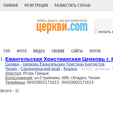
ГЛАВНАЯ
РЕГИСТРАЦИЯ
РАЗМЕСТИТЬ СТАТЬЮ
искать 
ТОП
ФОТО
ВИДЕО
СВЕЖИЕ
САЙТЫ
ПОЧТА
Евангельская Христианская Церковь г. 
1.
Церкви
Церковь Евангельских Христиан Баптистов
Чехия
Среднечешский край
Кладно
(id:5321, Добавлен: 1
Апостол
: Игорь Грицык
Богослужения
: ул.Стрибнеко, 686, г.Кладно, Чехия
Телефоны
: 00420602171613 , 00420602171613
(всего - 1)