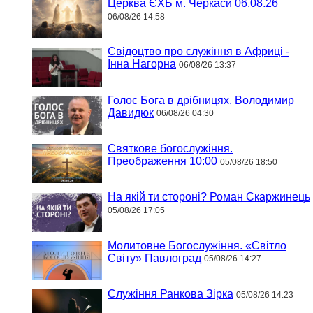
Церква ЄХБ м. Черкаси 06.08.26
06/08/26 14:58
Свідоцтво про служіння в Африці -
Інна Нагорна
06/08/26 13:37
Голос Бога в дрібницях. Володимир
Давидюк
06/08/26 04:30
Святкове богослужіння.
Преображення 10:00
05/08/26 18:50
На якій ти стороні? Роман Скаржинець
05/08/26 17:05
Молитовне Богослужіння. «Світло
Світу» Павлоград
05/08/26 14:27
Служіння Ранкова Зірка
05/08/26 14:23