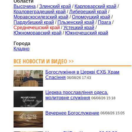
Области
Высочина
/
Злинский край
/
Карловарский край
/
Краловеградецкий край
/
Либерецкий край
/
Моравскосилезский край
/
Оломоуцкий край
/
Пардубицкий край
/
Пльзенский край
/
Прага
/
Среднечешский край
/
Устецкий край
/
Южноморавский край
/
Южночешский край
Города
Кладно
ВСЕ НОВОСТИ И ВИДЕО >>
Богослужіння в Церкві ЄХБ Храм
Спасіння
06/08/26 17:43
Церква прославління одеса.
молитовне служіння
06/08/26 15:18
Вечернее Богослужение
06/08/26 15:05