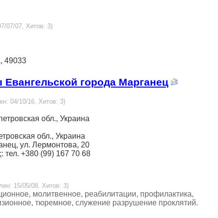
7/07/07, Хитов: 3)
а, 49033
 Евангельской города Марганец
ен: 04/10/16, Хитов: 3)
опетровская обл., Украина
етровская обл., Украина
ганец, ул. Лермонтова, 20
с
: тел. +380 (99) 167 70 68
лен: 15/05/08, Хитов: 3)
ционное, молитвенное, реабилитации, профилактика,
изионное, тюремное, служение разрушение проклятий.