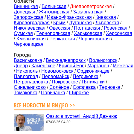
Области
Винницкая
/
Волынская
/
Днепропетровская
/
Донецкая
/
Житомирская
/
Закарпатская
/
Запорожская
/
Ивано-Франковская
/
Киевская
/
Кировоградская
/
Крым
/
Луганская
/
Львовская
/
Николаевская
/
Одесская
/
Полтавская
/
Ровенская
/
Сумская
/
Тернопольская
/
Харьковская
/
Херсонская
/
Хмельницкая
/
Черкасская
/
Черниговская
/
Черновицкая
Города
Васильковка
/
Верхнеднепровск
/
Вольногорск
/
Днепр
/
Каменское
/
Кривой Рог
/
Марганец
/
Межевая
/
Никополь
/
Новомосковск
/
Орджоникидзе
/
Павлоград
/
Первомайск
/
Петриковка
/
Петропавловка
/
Покровское
/
Пятихатки
/
Синельниково
/
Солёное
/
Софиевка
/
Терновка
/
Томаковка
/
Царичанка
/
Широкое
ВСЕ НОВОСТИ И ВИДЕО >>
Оазис в пустелі. Андрій Дежнюк
07/08/26 04:30