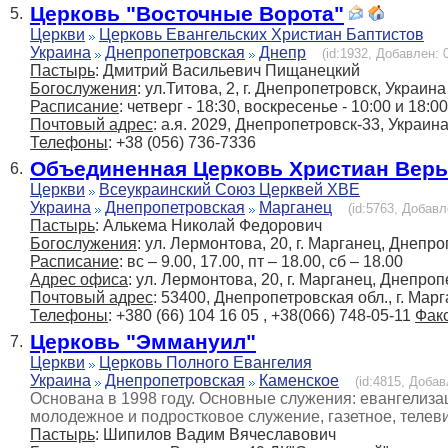
Церковь "Восточные Ворота"
5.
Церкви
Церковь Евангельских Христиан Баптистов
Украина
Днепропетровская
Днепр
(id:1932, Добавлен: 0
Пастырь
: Дмитрий Васильевич Пищанецкий
Богослужения
: ул.Титова, 2, г. Днепропетровск, Украина
Расписание
: четверг - 18:30, воскресенье - 10:00 и 18:00
Почтовый адрес
: а.я. 2029, Днепропетровск-33, Украин
Телефоны
: +38 (056) 736-7336
Объединенная Церковь Христиан Веры
6.
Церкви
Всеукраинский Союз Церквей ХВЕ
Украина
Днепропетровская
Марганец
(id:5763, Добавл
Пастырь
: Алькема Николай Федорович
Богослужения
: ул. Лермонтова, 20, г. Марганец, Днепр
Расписание
: вс – 9.00, 17.00, пт – 18.00, сб – 18.00
Адрес офиса
: ул. Лермонтова, 20, г. Марганец, Днепроп
Почтовый адрес
: 53400, Днепропетровская обл., г. Мар
Телефоны
: +380 (66) 104 16 05 , +38(066) 748-05-11
Фак
Церковь "Эммануил"
7.
Церкви
Церковь Полного Евангелия
Украина
Днепропетровская
Каменское
(id:4815, Добав
Основана в 1998 году. Основные служения: евангелиза
молодежное и подростковое служение, газетное, телев
Пастырь
: Шипилов Вадим Вячеславович