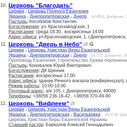
Церковь "Благодать"
10.
Церкви
Церковь Полного Евангелия
Украина
Днепропетровская
Днепр
(id:4853, Добавлен: 2
Пастырь
: Кособоков Константин
Богослужения
: ул. Краснозаводская, 1
Расписание
: среда 18:30 , воскресенье 14:00
Адрес офиса
: ул.Краснозаводская, 1, г.Днепропетровск
Церковь "Дверь в Небо"
11.
Церкви
Церковь Христиан Веры Евангельской
Украина
Днепропетровская
Днепр
(id:171, Добавлен: 16
Проповедь Евангелия, строительство Храма поклонен
Пастырь
: Коновалов Юрий Викторович
Богослужения
: ДК Щинник
Расписание
: воскресенье 17.00
Адрес офиса
: здание Речного вокзала (конференцзал), 
Режим работы
: 10.00-18.00
Почтовый адрес
: а/я 105, г. Днепропетровск, 49000
Телефоны
: +38056 236-16-42 , +38056 370-49-90
Церковь "Вифлеем"
12.
Церкви
Церковь Христиан Веры Евангельской
Украина
Днепропетровская
Васильковка
(id:5736, Доб
Церковь Христиан Веры Евангелской Украины
Старший пастор
: Баркалов Алексей Геннадьевич