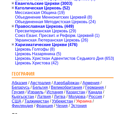
Евангельские Церкви (3003)
Католическая Церковь (52)
Мессианская Община (19)
Объединение Меннонитских Церквей (8)
Объединенная Методистская Церковь (24)
Православная Церковь (449)
Пресвитерианская Церковь (29)
Союз Еванг. Пресвит. и Реформ. Церквей (1)
Украинская Лютеранская Церковь (26)
Харизматические Церкви (476)
Церковь Голгофы (8)
Церковь Назарянина (5)
Церковь Христиан Адвентистов Седьмого Дня (653)
Церковь Христова (42)
ГЕОГРАФИЯ
Абхазия
/
Австралия
/
Азербайджан
/
Армения
/
Беларусь
/
Бельгия
/
Великобритания
/
Германия
/
Грузия
/
Израиль
/
Испания
/
Казахстан
/
Канада
/
Кыргызстан
/
Латвия
/
Литва
/
Молдова
/
Россия
/
США
/
Таджикистан
/
Узбекистан
/
Украина
/
Финляндия
/
Франция
/
Чехия
/
Эстония