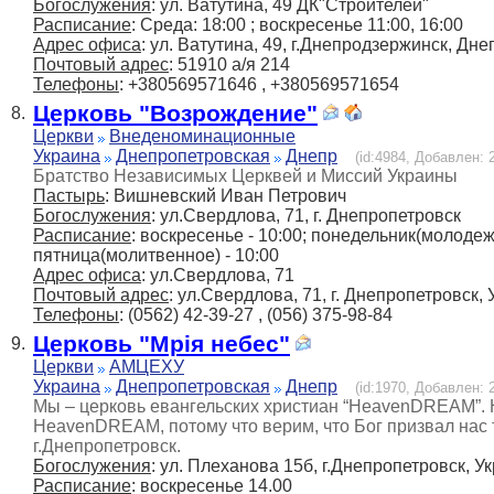
Богослужения
: ул. Ватутина, 49 ДК"Строителей"
Расписание
: Среда: 18:00 ; воскресенье 11:00, 16:00
Адрес офиса
: ул. Ватутина, 49, г.Днепродзержинск, Дн
Почтовый адрес
: 51910 а/я 214
Телефоны
: +380569571646 , +380569571654
Церковь "Возрождение"
8.
Церкви
Внеденоминационные
Украина
Днепропетровская
Днепр
(id:4984, Добавлен: 2
Братство Независимых Церквей и Миссий Украины
Пастырь
: Вишневский Иван Петрович
Богослужения
: ул.Свердлова, 71, г. Днепропетровск
Расписание
: воскресенье - 10:00; понедельник(молодежн
пятница(молитвенное) - 10:00
Адрес офиса
: ул.Свердлова, 71
Почтовый адрес
: ул.Свердлова, 71, г. Днепропетровск,
Телефоны
: (0562) 42-39-27 , (056) 375-98-84
Церковь "Мрія небес"
9.
Церкви
АМЦЕХУ
Украина
Днепропетровская
Днепр
(id:1970, Добавлен: 2
Мы – церковь евангельских христиан “HeavenDREAM”. 
HeavenDREAM, потому что верим, что Бог призвал нас 
г.Днепропетровск.
Богослужения
: ул. Плеханова 15б, г.Днепропетровск, У
Расписание
: воcкресенье 14.00