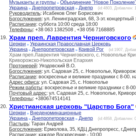
Музыканты и группы
Объединение "Новое Поколение
Украина
Днепропетровская
Днепр
(id:4803, Добавлен: 1
Руководитель
: Исабеков Олег Борисович
Богослужения
: ул. Ленинградская, 68, 3-эт. концертный 
Расписание
: суббота 10:00 среда 18:00
Телефоны
: +38 063 1382508 , +38 056 7168885
Храм преп. Лаврентия Черниговского
19.
Церкви
Украинская Православная Церковь
Украина
Днепропетровская
Кривой Рог
(id:1907, Добав
Храм преп.Лаврентия Черниговского, с. Новополье Кр
Криворожско-Никопольская Епархия
Протоиерей
: Уяздовский В.О.
Богослужения
: ул. Садовая 25, с. Новополье, Криворож
Расписание
: воскресенье и великие праздники с 8-00. 
Адрес офиса
: ул. Садовая 25, с. Новополье
Режим работы
: воскресенье и великие праздники с 8-00
Почтовый адрес
: ул. Садовая 25, с. Новополье, Кривор
Телефоны
: +380674514141
Христианская церковь "Царство Бога"
20.
Церкви
Внеденоминационные
Украина
Днепропетровская
Днепр
(id:4858, Добавлен: 0
Пастырь
: Таран Андрей
Богослужения
: Ермолова, 35, КДЦ Днепропресс, г.Днеп
Расписание
: каждое Воскресение - 10:00