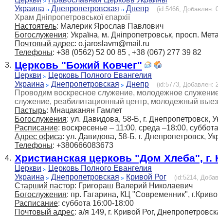
Украина
Днепропетровская
Днепр
(id:5466, Добавлен: 0
Храм Дніпропетровської єпархії
Настоятель
: Малерик Ярослав Павлович
Богослужения
: Україна, м. Дніпропетровськ, просп. Мета
Почтовый адрес
: o.jaroslavm@mail.ru
Телефоны
: +38 (0562) 52 00 85 , +38 (067) 277 39 82
Церковь "Божий Ковчег"
3.
Церкви
Церковь Полного Евангелия
Украина
Днепропетровская
Днепр
(id:5773, Добавлен: 2
Проводим воскресное служение, молодежное служение,
служение, реабилитационный центр, молодежный выезд
Пастырь
: Мнацаканян Гамлет
Богослужения
: ул. Давидова, 58-Б, г. Днепропетровск, 
Расписание
: воскресенье – 11:00, среда –18:00, суббот
Адрес офиса
: ул. Давидова, 58-Б, г. Днепропетровск, У
Телефоны
: +380666083673
Христианская церковь "Дом Хлеба", г.
4.
Церкви
Церковь Полного Евангелия
Украина
Днепропетровская
Кривой Рог
(id:5214, Добав
Старший пастор
: Григораш Валерий Николаевич
Богослужения
: пр. Гагарина, КЦ "Современник", г.Крив
Расписание
: суббота 16:00-18:00
Почтовый адрес
: а/я 149, г. Кривой Рог, Днепропетровс