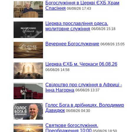
Богослужіння в Церкві ЄХБ Храм
Спасіння
06/08/26 17:43
Церква прославління одеса.
молитовне служіння
06/08/26 15:18
Вечернее Богослужение
06/08/26 15:05
Церква ЄХБ м. Черкаси 06.08.26
06/08/26 14:58
Свідоцтво про служіння в Африці -
Інна Нагорна
06/08/26 13:37
Голос Бога в дрібницях. Володимир
Давидюк
06/08/26 04:30
Святкове богослужіння.
Преображення 10:00
05/08/26 18:50