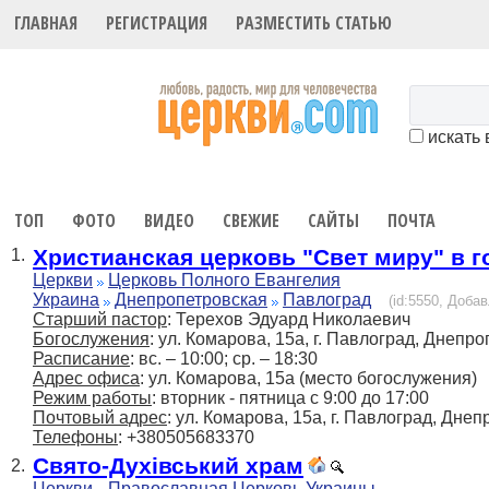
ГЛАВНАЯ
РЕГИСТРАЦИЯ
РАЗМЕСТИТЬ СТАТЬЮ
искать 
ТОП
ФОТО
ВИДЕО
СВЕЖИЕ
САЙТЫ
ПОЧТА
Христианская церковь "Свет миру" в 
1.
Церкви
Церковь Полного Евангелия
Украина
Днепропетровская
Павлоград
(id:5550, Добав
Старший пастор
: Терехов Эдуард Николаевич
Богослужения
: ул. Комарова, 15а, г. Павлоград, Днепр
Расписание
: вс. – 10:00; ср. – 18:30
Адрес офиса
: ул. Комарова, 15а (место богослужения)
Режим работы
: вторник - пятница с 9:00 до 17:00
Почтовый адрес
: ул. Комарова, 15а, г. Павлоград, Дне
Телефоны
: +380505683370
Свято-Духівський храм
2.
Церкви
Православная Церковь Украины