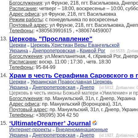
Богослужения
: ул Фрунзе, 218, пгт. Васильковка, Днепр
Расписание
: четверг – 18:00, воскресенье – 10:00, суб
Адрес офиса
: ул Фрунзе, 218, пгт. Васильковка
Режим работы
: с понедельника по воскресенье
Почтовый адрес
: ул Фрунзе, 218, пгт. Васильковка, Дн
Телефоны
: +380563991615 , +380674459007
Церковь "Прославление"
13.
Церкви
Церковь Христиан Веры Евангельской
Украина
Днепропетровская
Кривой Рог
(id:5533, Добав
Богослужения
: ул.Межпланетная, 4, г.Кривой Рог, Днеп
Расписание
: воскр. 11:00 ; 17:30 , четв. 18:30
Телефоны
: 95-84-99
Храм в честь Серафима Саровского в 
14.
Церкви
Украинская Православная Церковь
Украина
Днепропетровская
Днепр
(id:5812, Добавлен: 0
Церковь в честь иконы Божьей матери «Умиление» и 
Богослужения
: пр. Мануильский, 31л, г. Днепр, Украина
Адрес офиса
: пр. Мануильский (Воронцова), 31л,
Почтовый адрес
: пр. Мануильский, 31л, г. Днепр, Украи
Телефоны
: +38(095) 304 42 50
‘UltimateDreamer’ Journal
15.
Интернет-проекты
Внеденоминационные
Украина
Днепропетровская
Днепр
(id:1927, Добавлен: 1