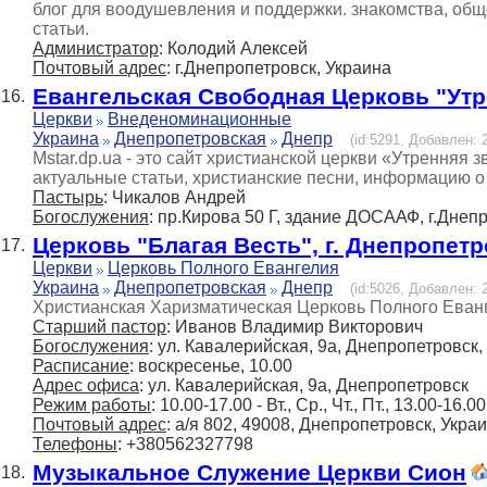
блог для воодушевления и поддержки. знакомства, общ
статьи.
Администратор
: Колодий Алексей
Почтовый адрес
: г.Днепропетровск, Украина
Евангельская Свободная Церковь "Утр
16.
Церкви
Внеденоминационные
Украина
Днепропетровская
Днепр
(id:5291, Добавлен: 2
Mstar.dp.ua - это сайт христианской церкви «Утренняя 
актуальные статьи, христианские песни, информацию о
Пастырь
: Чикалов Андрей
Богослужения
: пр.Кирова 50 Г, здание ДОСААФ, г.Днеп
Церковь "Благая Весть", г. Днепропетр
17.
Церкви
Церковь Полного Евангелия
Украина
Днепропетровская
Днепр
(id:5026, Добавлен: 2
Христианская Харизматическая Церковь Полного Евангел
Старший пастор
: Иванов Владимир Викторович
Богослужения
: ул. Кавалерийская, 9а, Днепропетровск,
Расписание
: воскресенье, 10.00
Адрес офиса
: ул. Кавалерийская, 9а, Днепропетровск
Режим работы
: 10.00-17.00 - Вт., Ср., Чт., Пт., 13.00-16.00
Почтовый адрес
: а/я 802, 49008, Днепропетровск, Укра
Телефоны
: +380562327798
Музыкальное Служение Церкви Сион
18.