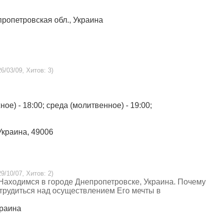
епропетровская обл., Украина
6/03/09, Хитов: 3)
ое) - 18:00; среда (молитвенное) - 19:00;
 Украина, 49006
9/10/07, Хитов: 2)
Находимся в городе Днепропетровске, Украина. Почему
трудиться над осуществлением Его мечты в
краина