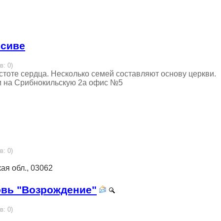
ссиве
в: 0)
тоте сердца. Несколько семей составляют основу церкви.
и на Срибнокильскую 2а офис №5
в: 0)
кая обл., 03062
овь "Возрождение"
в: 0)