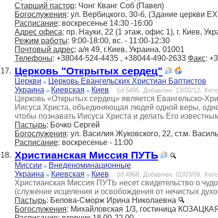
Старший пастор
: Чонг Кванг Соб (Павел)
Богослужения
: ул. Вербицкого, 30-б, (Здание церкви 
Расписание
: воскресенье 14:30 -16:00
Адрес офиса
: пр. Науки, 22 (1 этаж, офис 1), г. Киев, Ук
Режим работы
: 9:00-18:00, вс. - 11:00-12:30
Почтовый адрес
: а/я 49, г.Киев, Украина, 01001
Телефоны
: +38044-524-4435 , +38044-490-2633
Факс
: +
Церковь "Открытых сердец"
17.
Церкви
Церковь Евангельских Христиан Баптистов
Украина
Киевская
Киев
(id:5495, Добавлен: 13/02/12, Хито
Церковь «Открытых сердец» является Евангельско-Хр
Иисуса Христа, объединяющая людей одной веры, одно
чтобы познавать Иисуса Христа и делать Его известны
Пастырь
: Бочко Сергей
Богослужения
: ул. Василия Жуковского, 22, ст.м. Васил
Расписание
: воскресенье - 11:00
Христианская Миссия ПУТЬ
18.
Миссии
Внеденоминационные
Украина
Киевская
Киев
(id:4968, Добавлен: 01/03/09, Хито
Христианская Миссия ПУТЬ несет свидетельство о чу
(служение исцеления и освобождения от нечистых духо
Пастырь
: Белова-Сморж Ирина Николаевна
Богослужения
: Михайловская 1/3, гостиница КОЗАЦКАЯ
Расписание
: вторник 18.00-22.00