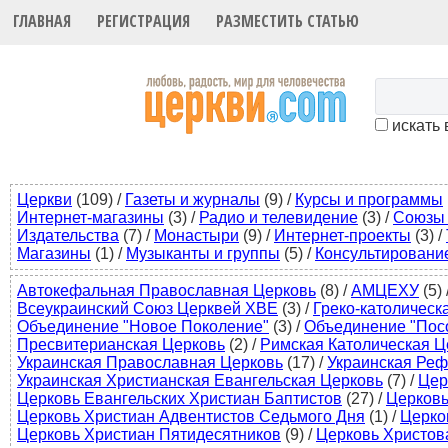
ГЛАВНАЯ
РЕГИСТРАЦИЯ
РАЗМЕСТИТЬ СТАТЬЮ
искать 
Церкви
(109)
/
Газеты и журналы
(9)
/
Курсы и программы
Интернет-магазины
(3)
/
Радио и телевидение
(3)
/
Союзы 
Издательства
(7)
/
Монастыри
(9)
/
Интернет-проекты
(3)
/
Магазины
(1)
/
Музыканты и группы
(5)
/
Консультировани
Автокефальная Православная Церковь
(8)
/
АМЦЕХУ
(5)
Всеукраинский Союз Церквей ХВЕ
(3)
/
Греко-католическ
Объединение "Новое Поколение"
(3)
/
Объединение "Пос
Пресвитерианская Церковь
(2)
/
Римская Католическая Ц
Украинская Православная Церковь
(17)
/
Украинская Ре
Украинская Христианская Евангельская Церковь
(7)
/
Цер
Церковь Евангельских Христиан Баптистов
(27)
/
Церковь
Церковь Христиан Адвентистов Седьмого Дня
(1)
/
Церко
Церковь Христиан Пятидесятников
(9)
/
Церковь Христов