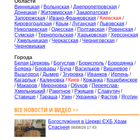
Области
Винницкая
/
Волынская
/
Днепропетровская
/
Донецкая
/
Житомирская
/
Закарпатская
/
Запорожская
/
Ивано-Франковская
/
Киевская
/
Кировоградская
/
Крым
/
Луганская
/
Львовская
/
Николаевская
/
Одесская
/
Полтавская
/
Ровенская
/
Сумская
/
Тернопольская
/
Харьковская
/
Херсонская
/
Хмельницкая
/
Черкасская
/
Черниговская
/
Черновицкая
Города
Белая Церковь
/
Богуслав
/
Борисполь
/
Бородянка
/
Боярка
/
Бровары
/
Буча
/
Васильков
/
Вишневое
/
Вышгород
/
Дымер
/
Згуровка
/
Иванков
/
Ирпень
/
Кагарлык
/
Калиновка
/
Киев
/
Кожанка
/
Коцюбинское
/
Макаров
/
Мироновка
/
Обухов
/
Переяслав-
Хмельницкий
/
Ракитное
/
Ржищев
/
Славутич
/
Ставище
/
Тараща
/
Узин
/
Украинка
/
Фастов
/
Яготин
ВСЕ НОВОСТИ И ВИДЕО >>
Богослужіння в Церкві ЄХБ Храм
Спасіння
06/08/26 17:43