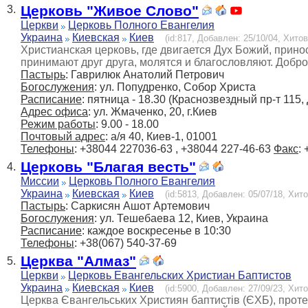
Церковь "Живое Слово"
3.
Церкви
Церковь Полного Евангелия
Украина
Киевская
Киев
(id:817, Добавлен: 25/10/04, Хитов
Христианская церковь, где двигается Дух Божий, принос
принимают друг друга, молятся и благословляют. Добр
Пастырь
: Гаврилюк Анатолий Петрович
Богослужения
: ул. Попудренко, Собор Христа
Расписание
: пятница - 18.30 (Краснозвездный пр-т 115, 
Адрес офиса
: ул. Жмаченко, 20, г.Киев
Режим работы
: 9.00 - 18.00
Почтовый адрес
: а/я 40, Киев-1, 01001
Телефоны
: +38044 227036-63 , +38044 227-46-63
Факс
:
Церковь "Благая весть"
4.
Миссии
Церковь Полного Евангелия
Украина
Киевская
Киев
(id:5813, Добавлен: 05/07/18, Хито
Пастырь
: Саркисян Ашот Артемович
Богослужения
: ул. Тешебаева 12, Киев, Украина
Расписание
: каждое воскресенье в 10:30
Телефоны
: +38(067) 540-37-69
Церква "Алмаз"
5.
Церкви
Церковь Евангельских Христиан Баптистов
Украина
Киевская
Киев
(id:5900, Добавлен: 27/09/23, Хито
Церква Євангельських Християн баптистів (ЄХБ), протес