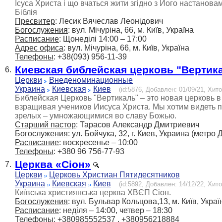
Ісуса Христа і що вчаться жити згідно з Його настанов
Біблія
Пресвитер
: Лесик Вячеслав Леонідович
Богослужения
: вул. Мічуріна, 66, м. Київ, Україна
Расписание
: Щонеділі 14:00 – 17:00
Адрес офиса
: вул. Мічуріна, 66, м. Київ, Україна
Телефоны
: +38(093) 956-11-39
Киевская библейская церковь "Вертик
6.
Церкви
Внеденоминационные
Украина
Киевская
Киев
(id:5876, Добавлен: 01/09/21, Хито
Библейская Церковь "Вертикаль" – это новая церковь в
взращивая учеников Иисуса Христа. Мы хотим видеть 
зрелых – умножающимися во славу Божью.
Старший пастор
: Тарасов Александр Дмитриевич
Богослужения
: ул. Бойчука, 32, г. Киев, Украина (метр
Расписание
: воскресенье – 10:00
Телефоны
: +380 96 756-77-93
Церква «Сіон»
7.
Церкви
Церковь Христиан Пятидесятников
Украина
Киевская
Киев
(id:5892, Добавлен: 14/12/22, Хито
Київська християнська церква ХВЄП Сіон.
Богослужения
: вул. Бульвар Кольцова,13, м. Київ, Украї
Расписание
: неділя – 14:00, четвер – 18:30
Телефоны
: +380985552537 , +380956218884