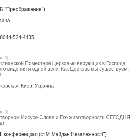
ЕХБ "Преображение")
раина
38044-524-4435
в: 0)
истианской Поместной Церковью верующих в Господа
го видения и одной цели. Как Церковь мы существуем,
м
ьковская, Киев, Украина
в: 0)
дотворном Иисусе-Слове и Его животворности СЕГОДНЯ
в)
, конференцзал (ст.М"Майдан Незалежності")