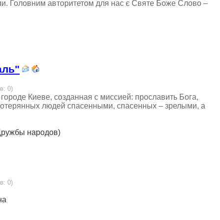
ами. Головним авторитетом для нас є Святе Боже Слово –
аль"
в: 0)
 городе Киеве, созданная с миссией: прославить Бога,
потерянных людей спасенными, спасенных – зрелыми, а
о Дружбы народов)
в: 0)
на