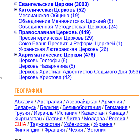
Евангельские Церкви (3003)
Католическая Церковь (52)
Мессианская Община (19)
Объединение Меннонитских Церквей (8)
Объединенная Методистская Церковь (24)
Православная Церковь (449)
Пресвитерианская Церковь (29)
Союз Еванг. Пресвит. и Реформ. Церквей (1)
Украинская Лютеранская Церковь (26)
Харизматические Церкви (476)
Церковь Голгофы (8)
Церковь Назарянина (5)
Церковь Христиан Адвентистов Седьмого Дня (653)
,
Церковь Христова (42)
ГЕОГРАФИЯ
Абхазия
/
Австралия
/
Азербайджан
/
Армения
/
Беларусь
/
Бельгия
/
Великобритания
/
Германия
/
Грузия
/
Израиль
/
Испания
/
Казахстан
/
Канада
/
Кыргызстан
/
Латвия
/
Литва
/
Молдова
/
Россия
/
США
/
Таджикистан
/
Узбекистан
/
Украина
/
Финляндия
/
Франция
/
Чехия
/
Эстония