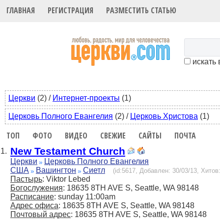
ГЛАВНАЯ
РЕГИСТРАЦИЯ
РАЗМЕСТИТЬ СТАТЬЮ
искать 
Церкви
(2)
/
Интернет-проекты
(1)
Церковь Полного Евангелия
(2)
/
Церковь Христова
(1)
ТОП
ФОТО
ВИДЕО
СВЕЖИЕ
САЙТЫ
ПОЧТА
New Testament Church
1.
Церкви
Церковь Полного Евангелия
США
Вашингтон
Сиетл
(id:5617, Добавлен: 30/03/13, Хитов:
Пастырь
: Viktor Lebed
Богослужения
: 18635 8TH AVE S, Seattle, WA 98148
Расписание
: sunday 11:00am
Адрес офиса
: 18635 8TH AVE S, Seattle, WA 98148
Почтовый адрес
: 18635 8TH AVE S, Seattle, WA 98148