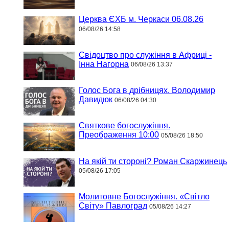
Церква ЄХБ м. Черкаси 06.08.26
06/08/26 14:58
Свідоцтво про служіння в Африці -
Інна Нагорна
06/08/26 13:37
Голос Бога в дрібницях. Володимир
Давидюк
06/08/26 04:30
Святкове богослужіння.
Преображення 10:00
05/08/26 18:50
На якій ти стороні? Роман Скаржинець
05/08/26 17:05
Молитовне Богослужіння. «Світло
Світу» Павлоград
05/08/26 14:27