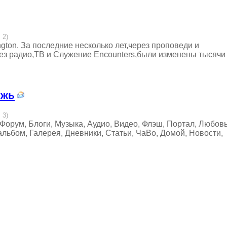
 2)
ngton. За последние несколько лет,через проповеди и
ез радио,ТВ и Служение Encounters,были изменены тысячи
ёжь
 3)
орум, Блоги, Музыка, Аудио, Видео, Флэш, Портал, Любовь
альбом, Галерея, Дневники, Статьи, ЧаВо, Домой, Новости,