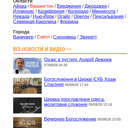
Области
Айова
/
Вашингтон
/
Вирджиния
/
Джорджия
/
Иллиноис
/
Калифорния
/
Колорадо
/
Миннесота
/
Невада
/
Нью-Йорк
/
Огайо
/
Орегон
/
Пенсильвания
/
Северная Каролина
/
Флорида
Города
Ванкувер
/
Сиетл
/
Снохомиш
/
Эверетт
ВСЕ НОВОСТИ И ВИДЕО >>
Оазис в пустелі. Андрій Дежнюк
07/08/26 04:30
Богослужіння в Церкві ЄХБ Храм
Спасіння
06/08/26 17:43
Церква прославління одеса.
молитовне служіння
06/08/26 15:18
Вечернее Богослужение
06/08/26 15:05