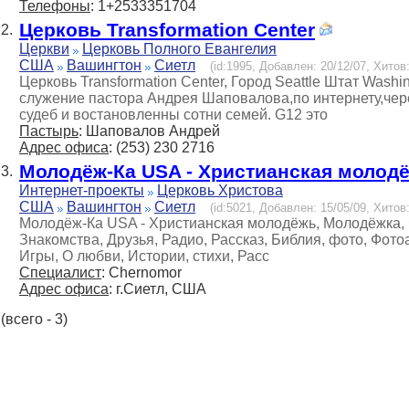
Телефоны
: 1+2533351704
Церковь Transformation Center
2.
Церкви
Церковь Полного Евангелия
США
Вашингтон
Сиетл
(id:1995, Добавлен: 20/12/07, Хитов:
Церковь Transformation Center, Город Seattle Штат Washi
служение пастора Андрея Шаповалова,по интернету,чер
судеб и востановленны сотни семей. G12 это
Пастырь
: Шаповалов Андрей
Адрес офиса
: (253) 230 2716
Молодёж-Ка USA - Христианская молод
3.
Интернет-проекты
Церковь Христова
США
Вашингтон
Сиетл
(id:5021, Добавлен: 15/05/09, Хитов:
Молодёж-Ка USA - Христианская молодёжь, Молодёжка, Ф
Знакомства, Друзья, Радио, Рассказ, Библия, фото, Фото
Игры, О любви, Истории, стихи, Расс
Специалист
: Chernomor
Адрес офиса
: г.Сиетл, США
(всего - 3)