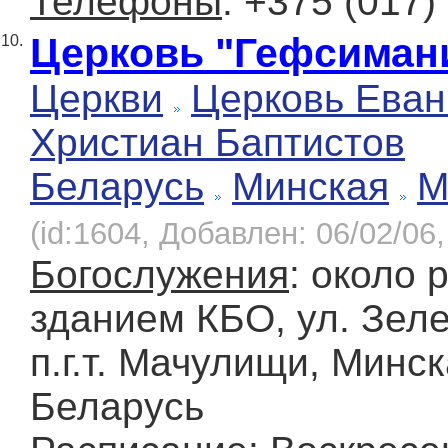
Телефоны
: +375 (017)
Церковь "Гефсиман
10.
Церкви
Церковь Еван
Христиан Баптистов
Беларусь
Минская
М
(id:1604, Добавлен: 06/02/06,
Богослужения
: около 
зданием КБО, ул. Зелен
п.г.т. Мачулищи, Минск
Беларусь